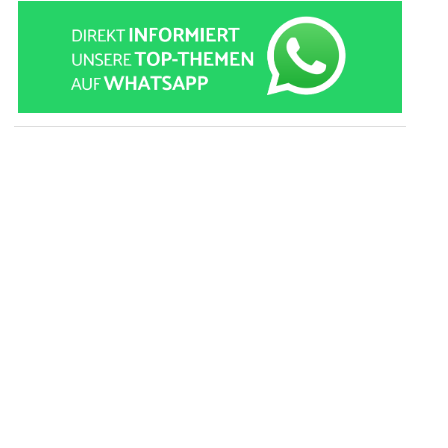
» zur Desktop-Version
Qtalk-Forum
|
|