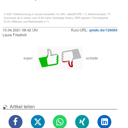
© AGF Videoforschung in Zusammenarbeit mit GfK; videoSCOPE 1.3, Marktstandard: TV.
Zuschauer ab 3 Jahren und 14-49 Jahre (Vorläufige Daten), BRD gesamt/ Fernsehpanel
D+EU Millionen und Marktanteile in %.
10.04.2021 08:42 Uhr
Kurz-URL:
qmde.de/126084
Laura Friedrich
super
schade
Artikel teilen