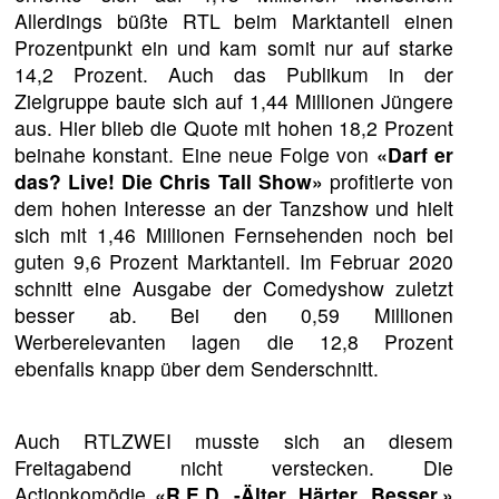
Allerdings büßte RTL beim Marktanteil einen
Prozentpunkt ein und kam somit nur auf starke
14,2 Prozent. Auch das Publikum in der
Zielgruppe baute sich auf 1,44 Millionen Jüngere
aus. Hier blieb die Quote mit hohen 18,2 Prozent
beinahe konstant. Eine neue Folge von
«Darf er
das? Live! Die Chris Tall Show»
profitierte von
dem hohen Interesse an der Tanzshow und hielt
sich mit 1,46 Millionen Fernsehenden noch bei
guten 9,6 Prozent Marktanteil. Im Februar 2020
schnitt eine Ausgabe der Comedyshow zuletzt
besser ab. Bei den 0,59 Millionen
Werberelevanten lagen die 12,8 Prozent
ebenfalls knapp über dem Senderschnitt.
Auch RTLZWEI musste sich an diesem
Freitagabend nicht verstecken. Die
Actionkomödie
«R.E.D. -Älter. Härter. Besser.»