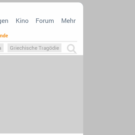
gen
Kino
Forum
Mehr
ende
a
Griechische Tragödie
m
Die Macht der KI
26
nisvergabe
dcast-Reviews
Upfronts21