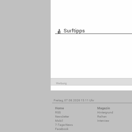
Surftipps
Werbung
Freitag, 07.08.2026 15:11 Uhr
Home
Magazin
RSS
Hintergrund
Newsletter
Reihen
Mobil
Interview
7-Tage-News
Facebook