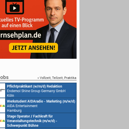
obs
» Vollzeit, Teilzeit, Praktika
Pflichtpraktikant (w/m/d) Redaktion
Endemol Shine Group Germany GmbH
Köln
Werkstudent AIDAradio - Marketing (m/w/d)
AIDA Entertainment
Hamburg
Stage Operator / Fachkraft für
Veranstaltungstechnik (m/w/d) -
Schwerpunkt Bühne