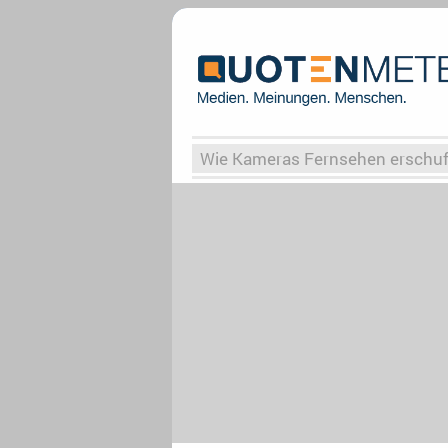
Wie Kameras Fernsehen erschu
Vergessene Serien
Von Weima
Globaler Süden
Das Ende vo
Upfronts25
AktenzeichenXY-
What the Game
Rassismus