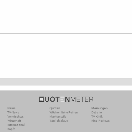
News
Quoten
Meinungen
TV-News
Wöchentliche Reihen
Debatte
Vermischtes
Marktanteile
TV-Kritik
Wirtschaft
Täglich aktuell
Kino-Reviews
International
Köpfe