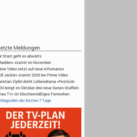
etzte Meldungen
r Starz geht es abwärts
adden» startet im November
ime Video setzt auf neue K-Romanze
ill Jackie» startet 2026 bei Prime Video
ristian Zipfel dreht Liebesdrama «Pestizid»
N bringt im Oktober drei neue Serien-Staffeln
rau TV» ist klischeemäßiges Fernsehen
hlagzeilen der letzten 7 Tage