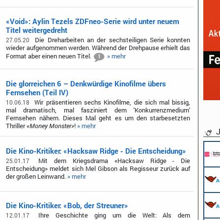
«Void»: Aylin Tezels ZDFneo-Serie wird unter neuem
Titel weitergedreht
Die Dreharbeiten an der sechsteiligen Serie konnten
27.05.20
wieder aufgenommen werden. Während der Drehpause erhielt das
Format aber einen neuen Titel.
» mehr
1
Die glorreichen 6 – Denkwürdige Kinofilme übers
Fernsehen (Teil IV)
Wir präsentieren sechs Kinofilme, die sich mal bissig,
10.06.18
mal dramatisch, mal fasziniert dem 'Konkurrenzmedium'
Fernsehen nähern. Dieses Mal geht es um den starbesetzten
Thriller
«Money Monster»
!
» mehr
J
Die Kino-Kritiker: «Hacksaw Ridge - Die Entscheidung»
Mit dem Kriegsdrama «Hacksaw Ridge - Die
25.01.17
Entscheidung» meldet sich Mel Gibson als Regisseur zurück auf
der großen Leinwand.
» mehr
Die Kino-Kritiker: «Bob, der Streuner»
Ihre Geschichte ging um die Welt: Als dem
12.01.17