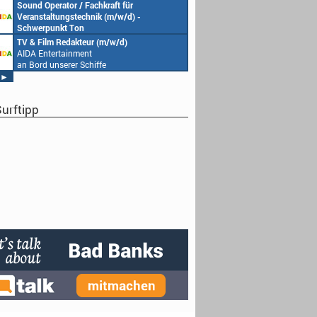
AIDA Entertainment
Sound Operator / Fachkraft für
an Bord unserer Schiffe
Veranstaltungstechnik (m/w/d) -
Schwerpunkt Ton
AIDA Entertainment
TV & Film Redakteur (m/w/d)
an Bord unserer Schiffe
AIDA Entertainment
an Bord unserer Schiffe
►
urftipp