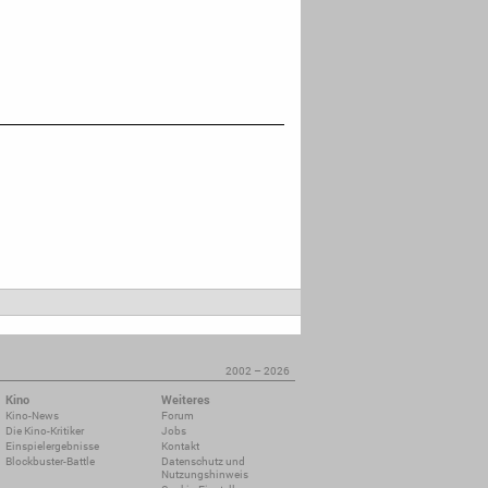
2002 – 2026
Kino
Weiteres
Kino-News
Forum
Die Kino-Kritiker
Jobs
Einspielergebnisse
Kontakt
Blockbuster-Battle
Datenschutz und
Nutzungshinweis