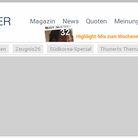
Magazin
News
Quoten
Meinun
32
Highlight-Mix zum Wochen
fen
Zeugnis26
Südkorea-Special
Thunerts Them
r zu Hitler
Die Serientheorie
Faszination Horrorfil
n
Halloweeen
Weihnachts-Special
ZeugUpfronts
Special
Buchclub
Heim-EM
Screenforce25
Po
Buchclub
YouTuber
eSport im TV
Screenforce