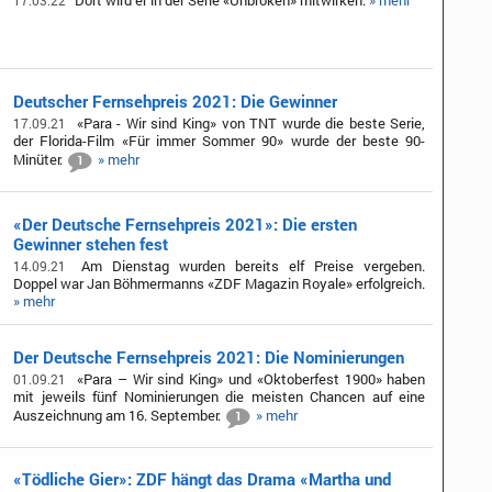
Dort wird er in der Serie «Unbroken» mitwirken.
» mehr
17.03.22
Deutscher Fernsehpreis 2021: Die Gewinner
«Para - Wir sind King» von TNT wurde die beste Serie,
17.09.21
der Florida-Film «Für immer Sommer 90» wurde der beste 90-
Minüter.
» mehr
1
«Der Deutsche Fernsehpreis 2021»: Die ersten
Gewinner stehen fest
Am Dienstag wurden bereits elf Preise vergeben.
14.09.21
Doppel war Jan Böhmermanns «ZDF Magazin Royale» erfolgreich.
» mehr
Der Deutsche Fernsehpreis 2021: Die Nominierungen
«Para – Wir sind King» und «Oktoberfest 1900» haben
01.09.21
mit jeweils fünf Nominierungen die meisten Chancen auf eine
Auszeichnung am 16. September.
» mehr
1
«Tödliche Gier»: ZDF hängt das Drama «Martha und