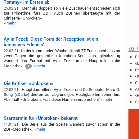
Tommy» im Ersten ab
Mehr als doppelt so viele Zuschauer entschieden sich
25.02.21
zur Primetime fürs ZDF. Auch ZDFneo überzeugte mit der
Miniserie «Unbroken».
» mehr
Aylin Tezel: ‚Diese Form der Rezeption ist ein
intensives Erlebnis‘
L
In der kommenden Woche strahlt ZDFneo innerhalb von
22.02.21
zwei Tagen die gesamte «Unbroken»-Serie aus, gleichzeitig
Fü
wandert das Format mit Aylin Tezel in der Hauptrolle in die
«M
Mediathek.
» mehr
1
Pr
«K
Ch
Die Kritiker: «Unbroken»
AX
Hauptdarstellerin Aylin Tezel und Co-Schöpfer Marc O.
22.02.21
Seng («Dark») deuten auf abgründiges Hochglanzfernsehen hin.
«F
Aber hält «Unbroken», was diese Namen versprechen?
» mehr
Sc
Starttermin für «Unbroken» bekannt
Die Serie aus der Sparte wandert zuvor schon in die
11.01.21
ZDF-Mediathek.
» mehr