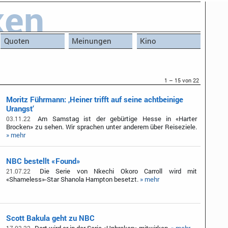
ken
Quoten
Meinungen
Kino
1 – 15 von 22
Moritz Führmann: ‚Heiner trifft auf seine achtbeinige
Urangst‘
Am Samstag ist der gebürtige Hesse in «Harter
03.11.22
Brocken» zu sehen. Wir sprachen unter anderem über Reiseziele.
» mehr
NBC bestellt «Found»
Die Serie von Nkechi Okoro Carroll wird mit
21.07.22
«Shameless»-Star Shanola Hampton besetzt.
» mehr
Scott Bakula geht zu NBC