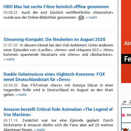
HBO Max hat sechs Filme heimlich offline genommen
Auch der erst kürzlich veröffentlichte «Moonshot»
04.08.22
wurde aus der Online-Bibliothek genommen.
» mehr
1
Streaming-Kompakt: Die Neuheiten im August 2020
In diesem Monat bei den VoD-Anbietern: Unter anderem
31.07.20
neue Episoden von «Lucifer», «Arrow» und «Mayans M.C.». Hinzu
kommen spannende Neustarts wie «Devs» und «Biohackers».
» mehr
Dunkle Geheimnisse eines Hightech-Konzerns: FOX
nennt Deutschlandstart für «Devs»
Das FX-Format «Devs» mit Sonoya Mizun in einer
04.06.20
tragenden Rolle wird in Deutschland im August an den Start
gehen.
» mehr
J
Amazon bestellt Critical Role Animation «The Legend of
Vox Machina»
Zunächst war nur eine Episode geplant. Durch
06.11.19
Kickstarter & Amazon dürfen sich die Fans aber auf 23 weitere
Abenteuer freuen.
» mehr