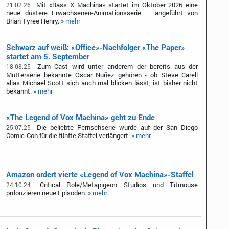
Mit «Bass X Machina» startet im Oktober 2026 eine
21.02.26
neue düstere Erwachsenen-Animationsserie – angeführt von
Brian Tyree Henry.
» mehr
Schwarz auf weiß: «Office»-Nachfolger «The Paper»
startet am 5. September
Zum Cast wird unter anderem der bereits aus der
18.08.25
Mutterserie bekannte Oscar Nuñez gehören - ob Steve Carell
alias Michael Scott sich auch mal blicken lässt, ist bisher nicht
bekannt.
» mehr
«The Legend of Vox Machina» geht zu Ende
Die beliebte Fernsehserie wurde auf der San Diego
25.07.25
Comic-Con für die fünfte Staffel verlängert.
» mehr
Amazon ordert vierte «Legend of Vox Machina»-Staffel
Critical Role/Metapigeon Studios und Titmouse
24.10.24
prdouzieren neue Episoden.
» mehr