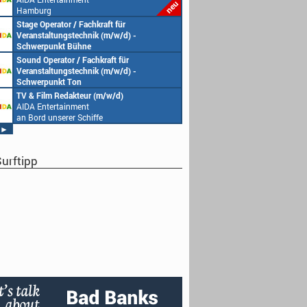
Hamburg
Stage Operator / Fachkraft für
Veranstaltungstechnik (m/w/d) -
Schwerpunkt Bühne
AIDA Entertainment
Sound Operator / Fachkraft für
an Bord unserer Schiffe
Veranstaltungstechnik (m/w/d) -
Schwerpunkt Ton
AIDA Entertainment
TV & Film Redakteur (m/w/d)
an Bord unserer Schiffe
AIDA Entertainment
an Bord unserer Schiffe
►
urftipp