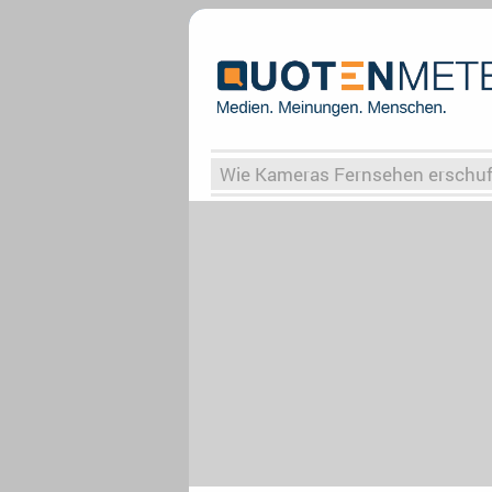
Wie Kameras Fernsehen erschu
Vergessene Serien
Von Weima
Globaler Süden
Das Ende vo
Upfronts25
AktenzeichenXY-
What the Game
Rassismus