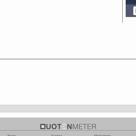
News
Quoten
Meinungen