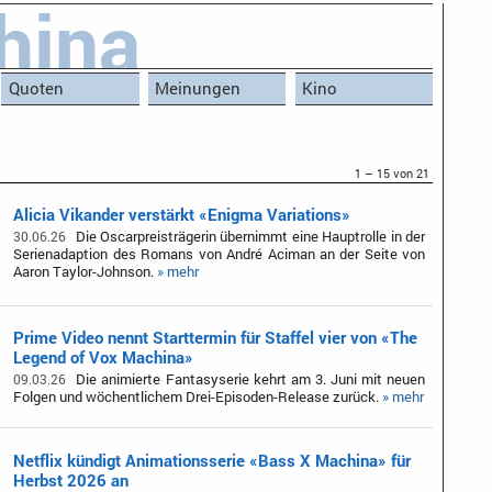
hina
Quoten
Meinungen
Kino
1 – 15 von 21
Alicia Vikander verstärkt «Enigma Variations»
Die Oscarpreisträgerin übernimmt eine Hauptrolle in der
30.06.26
Serienadaption des Romans von André Aciman an der Seite von
Aaron Taylor-Johnson.
» mehr
Prime Video nennt Starttermin für Staffel vier von «The
Legend of Vox Machina»
Die animierte Fantasyserie kehrt am 3. Juni mit neuen
09.03.26
Folgen und wöchentlichem Drei-Episoden-Release zurück.
» mehr
Netflix kündigt Animationsserie «Bass X Machina» für
Herbst 2026 an