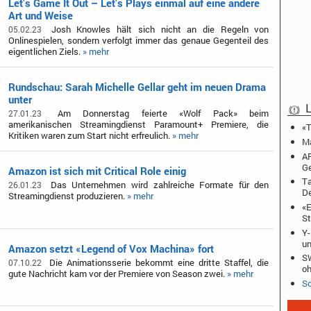
Let’s Game It Out – Let’s Plays einmal auf eine andere
Art und Weise
Josh Knowles hält sich nicht an die Regeln von
05.02.23
Onlinespielen, sondern verfolgt immer das genaue Gegenteil des
eigentlichen Ziels.
» mehr
Rundschau: Sarah Michelle Gellar geht im neuen Drama
unter
L
Am Donnerstag feierte «Wolf Pack» beim
27.01.23
amerikanischen Streamingdienst Paramount+ Premiere, die
«T
Kritiken waren zum Start nicht erfreulich.
» mehr
Ma
AR
Ge
Amazon ist sich mit Critical Role einig
Ta
Das Unternehmen wird zahlreiche Formate für den
26.01.23
De
Streamingdienst produzieren.
» mehr
«E
St
Y-
u
Amazon setzt «Legend of Vox Machina» fort
SW
Die Animationsserie bekommt eine dritte Staffel, die
07.10.22
o
gute Nachricht kam vor der Premiere von Season zwei.
» mehr
Sc