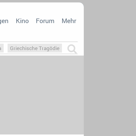
gen
Kino
Forum
Mehr
a
Griechische Tragödie
m
Die Macht der KI
26
nisvergabe
dcast-Reviews
Upfronts21