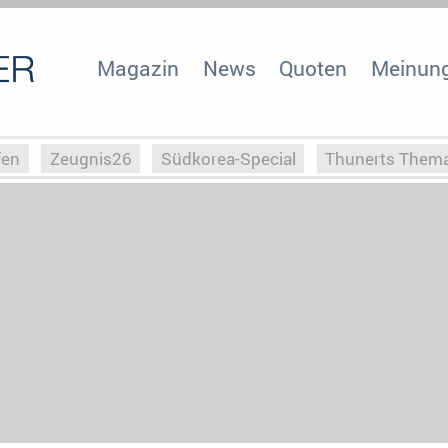
Magazin
News
Quoten
Meinun
fen
Zeugnis26
Südkorea-Special
Thunerts Them
r zu Hitler
Die Serientheorie
Faszination Horrorfil
n
Halloweeen
Weihnachts-Special
ZeugUpfronts
Special
Buchclub
Heim-EM
Screenforce25
Po
Buchclub
YouTuber
eSport im TV
Screenforce