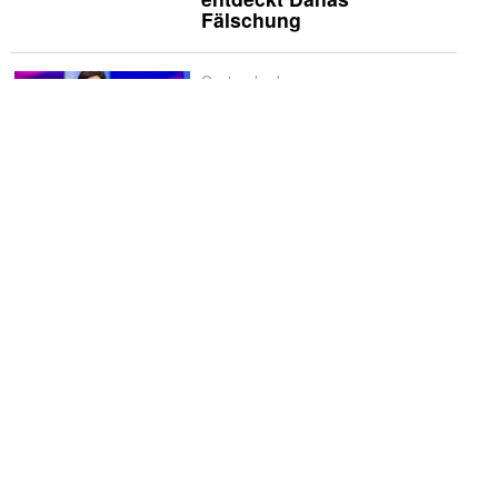
Fälschung
Quotencheck
Quotencheck:
«Maischberger»
Schwerpunkt
Spanien liebt
Historienserien: «La
Favorita 1922» verliert
schnell an Glanz
Vermischtes
Godehard Giese und
Ursina Lardi treten zum
«Duell» an
Die Kritiker
Die Kritiker: «Nix ist fix»