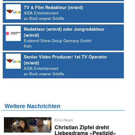
TV & Film Redakteur (m/w/d)
AIDA Entertainment
an Bord unserer Schiffe
Redakteur (w/m/d) oder Jungredakteur
(w/m/d)
Endemol Shine Group Germany GmbH
Köln
Senior Video Producer/ 1st TV Operator
(m/w/d)
AIDA Entertainment
an Bord unserer Schiffe
Weitere Nachrichten
Kino-News
Christian Zipfel dreht
Liebesdrama «Pestizid»