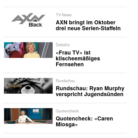
TV-News
AXN bringt im Oktober
drei neue Serien-Staffeln
Debatte
«Frau TV» ist
klischeemäßiges
Fernsehen
Rundschau
Rundschau: Ryan Murphy
verspricht Jugendsünden
Quotencheck
Quotencheck: «Caren
Miosga»