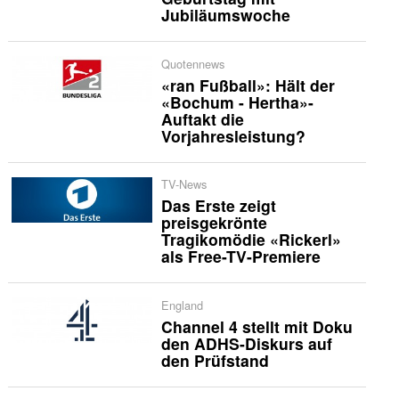
Jubiläumswoche
Quotennews
«ran Fußball»: Hält der
«Bochum - Hertha»-
Auftakt die
Vorjahresleistung?
TV-News
Das Erste zeigt
preisgekrönte
Tragikomödie «Rickerl»
als Free-TV-Premiere
England
Channel 4 stellt mit Doku
den ADHS-Diskurs auf
den Prüfstand