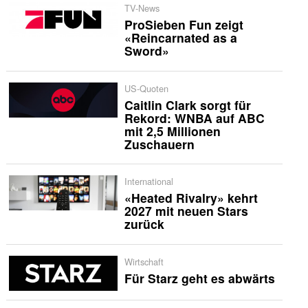
TV-News
ProSieben Fun zeigt
«Reincarnated as a
Sword»
US-Quoten
Caitlin Clark sorgt für
Rekord: WNBA auf ABC
mit 2,5 Millionen
Zuschauern
International
«Heated Rivalry» kehrt
2027 mit neuen Stars
zurück
Wirtschaft
Für Starz geht es abwärts