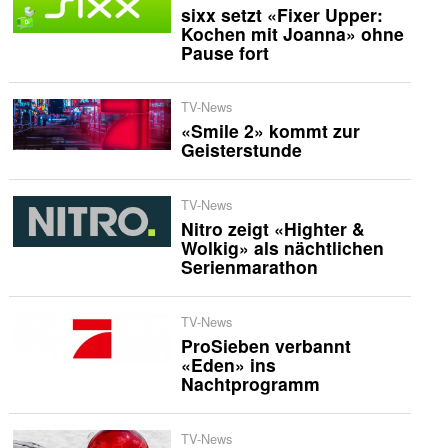
sixx setzt «Fixer Upper:
Kochen mit Joanna» ohne
Pause fort
TV-News
«Smile 2» kommt zur
Geisterstunde
TV-News
Nitro zeigt «Highter &
Wolkig» als nächtlichen
Serienmarathon
TV-News
ProSieben verbannt
«Eden» ins
Nachtprogramm
TV-News