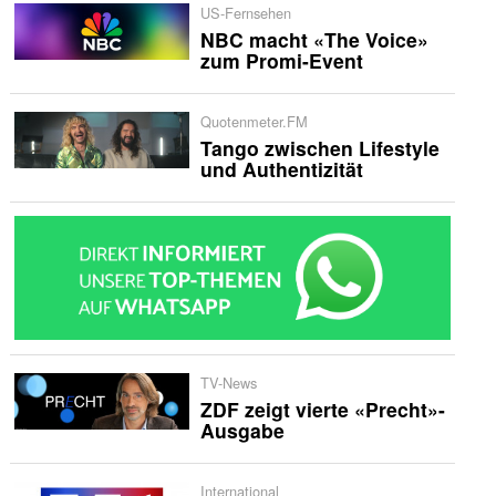
US-Fernsehen
NBC macht «The Voice»
zum Promi-Event
Quotenmeter.FM
Tango zwischen Lifestyle
und Authentizität
TV-News
ZDF zeigt vierte «Precht»-
Ausgabe
International