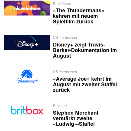
Kino-News
«The Thundermans»
kehren mit neuem
Spielfilm zurück
US-Fernsehen
Disney+ zeigt Travis-
Barker-Dokumentation im
August
US-Fernsehen
«Average Joe» kehrt im
August mit zweiter Staffel
zurück
England
Stephen Merchant
verstärkt zweite
«Ludwig»-Staffel