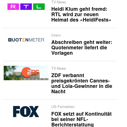
TV-News
Heidi Klum geht fremd:
RTL wird zur neuen
Heimat des «HeidiFests»
Intern
Abschreiben geht weiter:
Quotenmeter liefert die
Vorlagen
TV-News
ZDF verbannt
preisgekrönten Cannes-
und Lola-Gewinner in die
Nacht
US-Fernsehen
FOX setzt auf Kontinuität
bei seiner NFL-
Berichterstattung