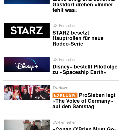
Gastdorf drehen «Immer
fehlt was»
US-Fernsehen
STARZ besetzt
Hauptrollen für neue
Rodeo-Serie
US-Fernsehen
Disney+ bestellt Pilotfolge
zu «Spaceship Earth»
TV-News
ProSieben legt
EXKLUSIV
«The Voice of Germany»
auf den Samstag
US-Fernsehen
«Conan O'Brien Must Go»