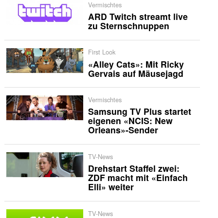
Vermischtes
ARD Twitch streamt live
zu Sternschnuppen
First Look
«Alley Cats»: Mit Ricky
Gervais auf Mäusejagd
Vermischtes
Samsung TV Plus startet
eigenen «NCIS: New
Orleans»-Sender
TV-News
Drehstart Staffel zwei:
ZDF macht mit «Einfach
Elli» weiter
TV-News