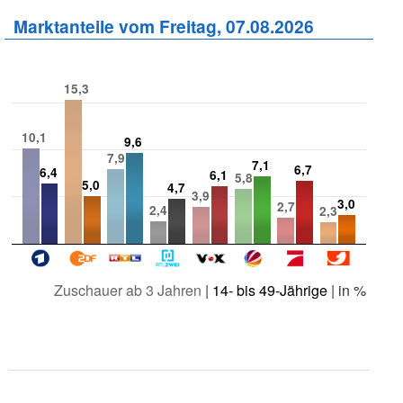
Marktanteile vom Freitag, 07.08.2026
15,3
10,1
9,6
7,9
7,1
6,7
6,4
6,1
5,8
5,0
4,7
3,9
3,0
2,7
2,4
2,3
Zuschauer ab 3 Jahren
|
14- bis 49-Jährige
| in %