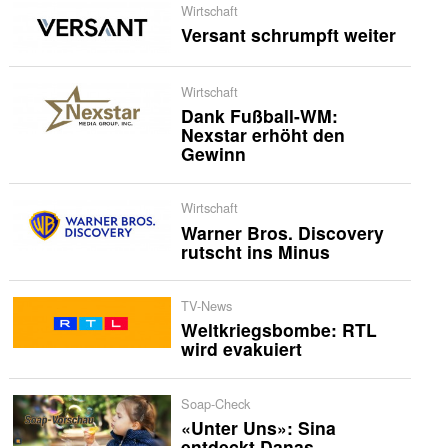
Wirtschaft
Versant schrumpft weiter
Wirtschaft
Dank Fußball-WM:
Nexstar erhöht den
Gewinn
Wirtschaft
Warner Bros. Discovery
rutscht ins Minus
TV-News
Weltkriegsbombe: RTL
wird evakuiert
Soap-Check
«Unter Uns»: Sina
entdeckt Danas