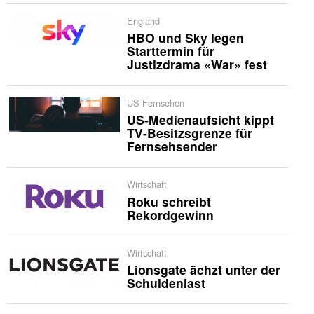
England
HBO und Sky legen
Starttermin für
Justizdrama «War» fest
US-Fernsehen
US-Medienaufsicht kippt
TV-Besitzsgrenze für
Fernsehsender
Wirtschaft
Roku schreibt
Rekordgewinn
Wirtschaft
Lionsgate ächzt unter der
Schuldenlast