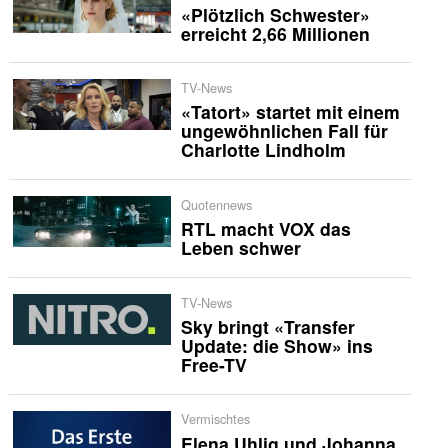
«Plötzlich Schwester»
erreicht 2,66 Millionen
TV-News
«Tatort» startet mit einem
ungewöhnlichen Fall für
Charlotte Lindholm
Quotennews
RTL macht VOX das
Leben schwer
TV-News
Sky bringt «Transfer
Update: die Show» ins
Free-TV
Vermischtes
Elena Uhlig und Johanna