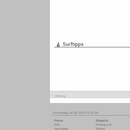
Surftipps
Werbung
Donnerstag, 06.08.2026 16:53 Uhr
Home
Magazin
RSS
Hintergrund
Newsletter
Reihen