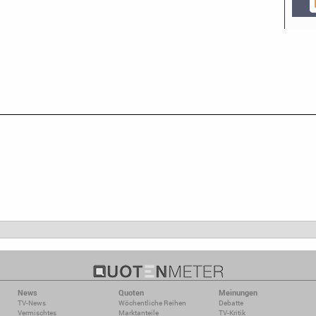
News
Quoten
Meinungen
TV-News
Wöchentliche Reihen
Debatte
Vermischtes
Marktanteile
TV-Kritik