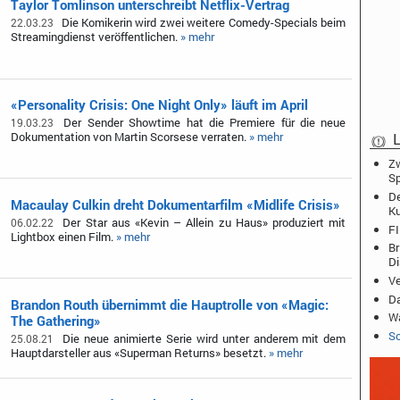
Taylor Tomlinson unterschreibt Netflix-Vertrag
Die Komikerin wird zwei weitere Comedy-Specials beim
22.03.23
Streamingdienst veröffentlichen.
» mehr
«Personality Crisis: One Night Only» läuft im April
Der Sender Showtime hat die Premiere für die neue
19.03.23
L
Dokumentation von Martin Scorsese verraten.
» mehr
Zw
Sp
De
Macaulay Culkin dreht Dokumentarfilm «Midlife Crisis»
K
Der Star aus «Kevin – Allein zu Haus» produziert mit
06.02.22
FI
Lightbox einen Film.
» mehr
Br
D
Ve
Da
Brandon Routh übernimmt die Hauptrolle von «Magic:
Wa
The Gathering»
Sc
Die neue animierte Serie wird unter anderem mit dem
25.08.21
Hauptdarsteller aus «Superman Returns» besetzt.
» mehr