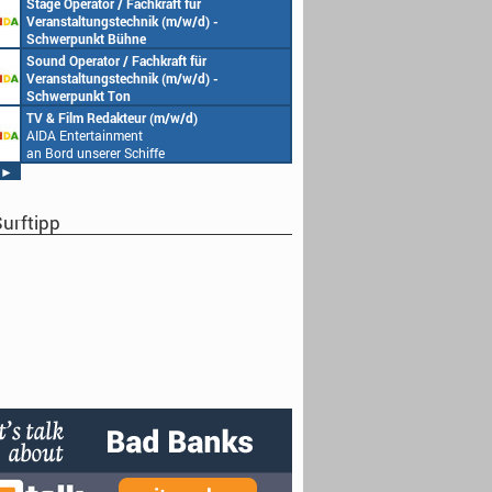
Stage Operator / Fachkraft für
Veranstaltungstechnik (m/w/d) -
Schwerpunkt Bühne
AIDA Entertainment
Sound Operator / Fachkraft für
an Bord unserer Schiffe
Veranstaltungstechnik (m/w/d) -
Schwerpunkt Ton
AIDA Entertainment
TV & Film Redakteur (m/w/d)
an Bord unserer Schiffe
AIDA Entertainment
an Bord unserer Schiffe
►
urftipp