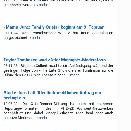
Eine Mai sollen die Zuschauer mit der Reality-Show
21.04.25
geschockt werden.
» mehr
«Mama June: Family Crisis» beginnt am 9. Februar
Der Fernsehsender WE tv hat neue Geschichten
07.01.24
aufgezeichnet.
» mehr
Taylor Tomlinson wird «After Midnight»-Moderatorin
Stephen Colbert machte die Ankündigung während der
03.11.23
gestrigen Folge von «The Late Show», als er Tomlinson auf die
Bühne des Ed Sullivan Theaters holte.
» mehr
Studie: funk hält öffentlich-rechtlichen Auftrag nur
bedingt ein
Die Otto-Brenner-Stiftung hat sich mit mehreren
12.06.23
Reportage-Formate des ARD-ZDF-Content-Netzwerkes
beschäftigt und dabei Mängel erkannt. Man fand aber auch
positive Merkmale.
» mehr