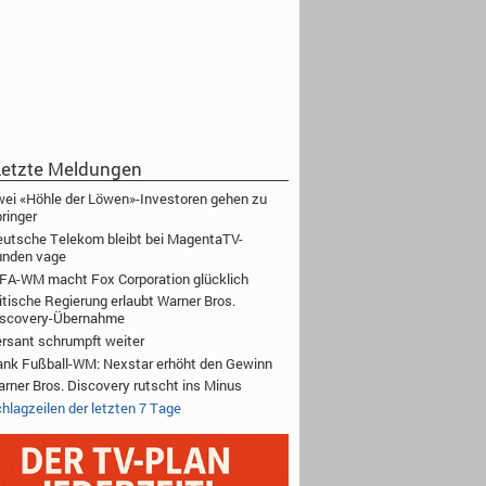
etzte Meldungen
ei «Höhle der Löwen»-Investoren gehen zu
ringer
utsche Telekom bleibt bei MagentaTV-
unden vage
FA-WM macht Fox Corporation glücklich
itische Regierung erlaubt Warner Bros.
iscovery-Übernahme
rsant schrumpft weiter
nk Fußball-WM: Nexstar erhöht den Gewinn
rner Bros. Discovery rutscht ins Minus
hlagzeilen der letzten 7 Tage