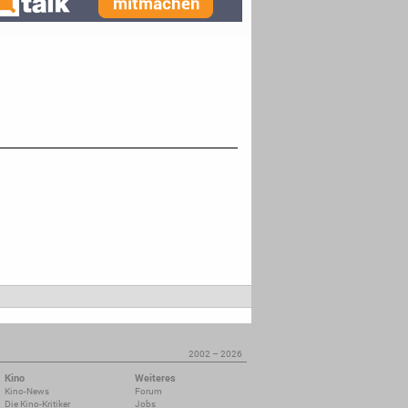
2002 – 2026
Kino
Weiteres
Kino-News
Forum
Die Kino-Kritiker
Jobs