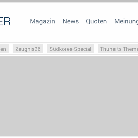
Magazin
News
Quoten
Meinun
fen
Zeugnis26
Südkorea-Special
Thunerts Them
r zu Hitler
Die Serientheorie
Faszination Horrorfil
n
Halloweeen
Weihnachts-Special
ZeugUpfronts
Special
Buchclub
Heim-EM
Screenforce25
Po
Buchclub
YouTuber
eSport im TV
Screenforce