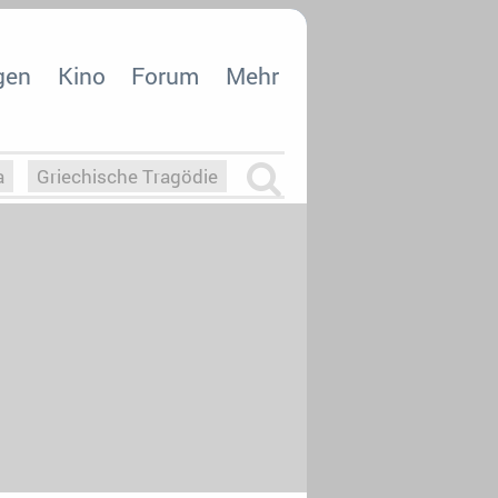
gen
Kino
Forum
Mehr
a
Griechische Tragödie
m
Die Macht der KI
26
nisvergabe
dcast-Reviews
Upfronts21