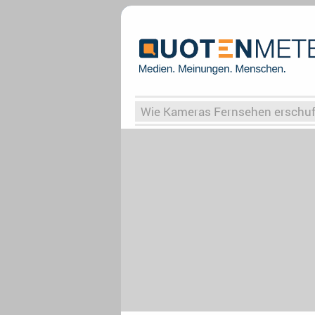
Wie Kameras Fernsehen erschu
Vergessene Serien
Von Weima
Globaler Süden
Das Ende vo
Upfronts25
AktenzeichenXY-
What the Game
Rassismus