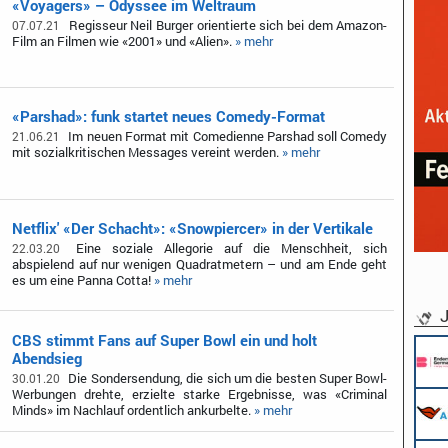
«Voyagers» – Odyssee im Weltraum
Regisseur Neil Burger orientierte sich bei dem Amazon-
07.07.21
Film an Filmen wie «2001» und «Alien».
» mehr
«Parshad»: funk startet neues Comedy-Format
Im neuen Format mit Comedienne Parshad soll Comedy
21.06.21
mit sozialkritischen Messages vereint werden.
» mehr
Netflix' «Der Schacht»: «Snowpiercer» in der Vertikale
Eine soziale Allegorie auf die Menschheit, sich
22.03.20
abspielend auf nur wenigen Quadratmetern – und am Ende geht
es um eine Panna Cotta!
» mehr
J
CBS stimmt Fans auf Super Bowl ein und holt
Abendsieg
Die Sondersendung, die sich um die besten Super Bowl-
30.01.20
Werbungen drehte, erzielte starke Ergebnisse, was «Criminal
Minds» im Nachlauf ordentlich ankurbelte.
» mehr