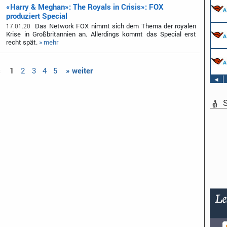
«Harry & Meghan»: The Royals in Crisis»: FOX
produziert Special
Das Network FOX nimmt sich dem Thema der royalen
17.01.20
Krise in Großbritannien an. Allerdings kommt das Special erst
recht spät.
» mehr
«
1
2
3
4
5
» weiter
◄
S