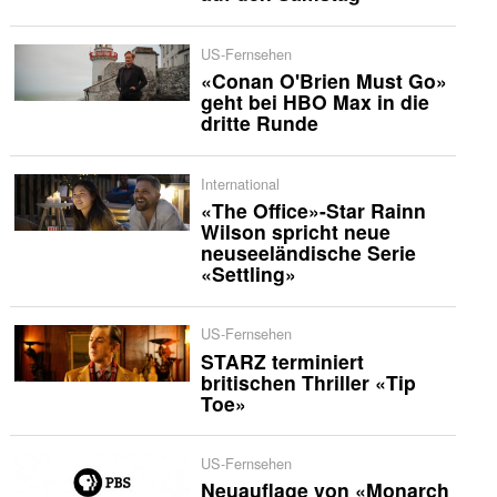
US-Fernsehen
«Conan O'Brien Must Go»
geht bei HBO Max in die
dritte Runde
International
«The Office»-Star Rainn
Wilson spricht neue
neuseeländische Serie
«Settling»
US-Fernsehen
STARZ terminiert
britischen Thriller «Tip
Toe»
US-Fernsehen
Neuauflage von «Monarch