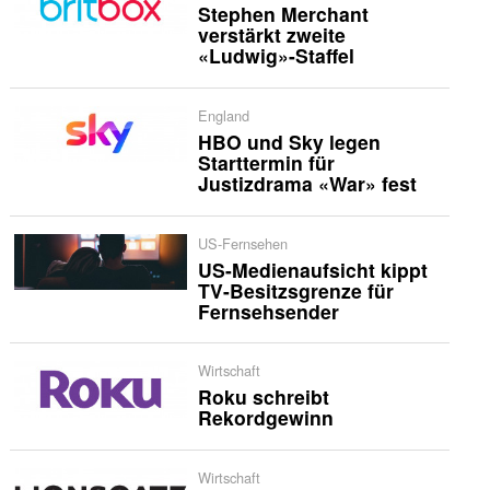
Stephen Merchant
verstärkt zweite
«Ludwig»-Staffel
England
HBO und Sky legen
Starttermin für
Justizdrama «War» fest
US-Fernsehen
US-Medienaufsicht kippt
TV-Besitzsgrenze für
Fernsehsender
Wirtschaft
Roku schreibt
Rekordgewinn
Wirtschaft