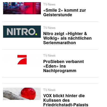
TV-News
«Smile 2» kommt zur
Geisterstunde
TV-News
Nitro zeigt «Highter &
Wolkig» als nächtlichen
Serienmarathon
TV-News
ProSieben verbannt
«Eden» ins
Nachtprogramm
TV-News
VOX blickt hinter die
Kulissen des
Friedrichstadt-Palasts