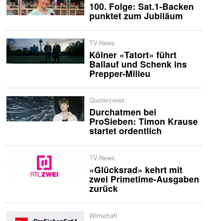
100. Folge: Sat.1-Backen
punktet zum Jubiläum
TV-News
Kölner «Tatort» führt
Ballauf und Schenk ins
Prepper-Milieu
Quotennews
Durchatmen bei
ProSieben: Timon Krause
startet ordentlich
TV-News
«Glücksrad» kehrt mit
zwei Primetime-Ausgaben
zurück
Wirtschaft