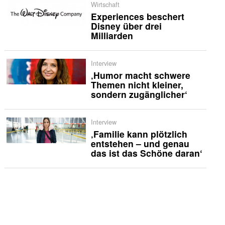
Wirtschaft
Experiences beschert
Disney über drei
Milliarden
Interview
‚Humor macht schwere
Themen nicht kleiner,
sondern zugänglicher‘
Interview
‚Familie kann plötzlich
entstehen – und genau
das ist das Schöne daran‘
3 Quotengeheimnisse
3 Quotengeheimnisse:
Nicht nur Wau-Quoten