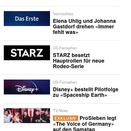
Vermischtes
Elena Uhlig und Johanna
Gastdorf drehen «Immer
fehlt was»
US-Fernsehen
STARZ besetzt
Hauptrollen für neue
Rodeo-Serie
US-Fernsehen
Disney+ bestellt Pilotfolge
zu «Spaceship Earth»
TV-News
ProSieben legt
EXKLUSIV
«The Voice of Germany»
auf den Samstag