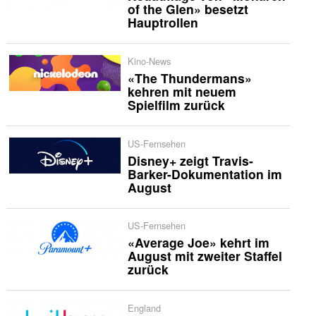
of the Glen» besetzt
Hauptrollen
Kino-News
«The Thundermans»
kehren mit neuem
Spielfilm zurück
US-Fernsehen
Disney+ zeigt Travis-
Barker-Dokumentation im
August
US-Fernsehen
«Average Joe» kehrt im
August mit zweiter Staffel
zurück
England