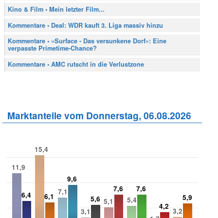
Kino & Film • Mein letzter Film...
Kommentare • Deal: WDR kauft 3. Liga massiv hinzu
Kommentare • «Surface - Das versunkene Dorf»: Eine
verpasste Primetime-Chance?
Kommentare • AMC rutscht in die Verlustzone
Marktanteile vom Donnerstag, 06.08.2026
15,4
11,9
9,6
7,6
7,6
7,1
6,4
6,1
5,9
5,6
5,4
5,1
4,2
3,2
3,1