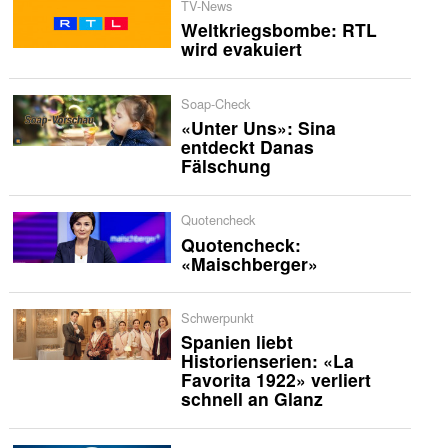
TV-News
Weltkriegsbombe: RTL
wird evakuiert
Soap-Check
«Unter Uns»: Sina
entdeckt Danas
Fälschung
Quotencheck
Quotencheck:
«Maischberger»
Schwerpunkt
Spanien liebt
Historienserien: «La
Favorita 1922» verliert
schnell an Glanz