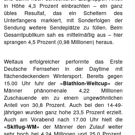
in Höhe 4,3 Prozent einbrachten – ein ganz
übles Resultat, das ein Scheitern des
Unterfangens markiert, mit Sonderfolgen der
Sendung weitere Sendeplätze zu füllen. Beim
Gesamtpublikum sah es mittelmäßig aus – hier
sprangen 4,5 Prozent (0,98 Millionen) heraus.
Weitaus erfolgreicher performte das Erste
Deutsche Fernsehen in der Daytime mit
flächendeckendem Wintersport. Bereits gegen
15.00 Uhr fuhr der
«Biathlon-Weltcup»
der
Männer phänomenale 4,22 Millionen
Zuschauende ein zu einem ungewöhnlichen
Anteil von 30,8 Prozent. Auch bei den 14-49-
jährigen wurden ganz hohe 23,5 Prozent erzielt.
Auch am Vorabend nach 17.00 Uhr hielt die
«Skiflug-WM»
der Männer den Zulauf weiter
sehr hoch bei 4,24 Millionen und 25,0 Prozent,