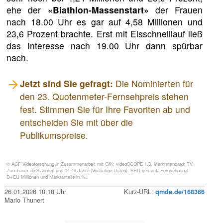
ehe der
«Biathlon-Massenstart»
der Frauen
nach 18.00 Uhr es gar auf 4,58 Millionen und
23,6 Prozent brachte. Erst mit Eisschnelllauf ließ
das Interesse nach 19.00 Uhr dann spürbar
nach.
Jetzt sind Sie gefragt:
Die Nominierten für
den 23. Quotenmeter-Fernsehpreis stehen
fest. Stimmen Sie für Ihre Favoriten ab und
entscheiden Sie mit über die
Publikumspreise.
© AGF Videoforschung in Zusammenarbeit mit GfK; videoSCOPE 1.3, Marktstandard: TV.
Zuschauer ab 3 Jahren und 14-49 Jahre (Vorläufige Daten), BRD gesamt/ Fernsehpanel
D+EU Millionen und Marktanteile in %.
26.01.2026 10:18 Uhr
Kurz-URL:
qmde.de/168366
Mario Thunert