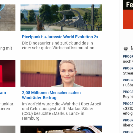
Pixelpunkt: «Jurassic World Evolution 2»
Die Dinosaurier sind zurück und das in
M
einer sehr guten Wirtschaftssimulation.
ung mit
PROG
noch 
PROG
Strea
PROG
Fußba
PROG
fram
2,08 Millionen Menschen sahen
Boyfr
Windräder-Beitrag
 unklar,
Im Vorfeld wurde die «Wahrheit über Arbeit
PROG
«GZSZ
tieren
und Geld» ausgestrahlt. Markus Söder
erfolg
(CSU) besuchte «Markus Lanz» in
Hamburg.
PROG
über 
PROG