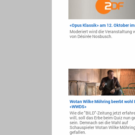
«Opus Klassik» am 12. Oktober im
Moderiert wird die Veranstaltung 
von Désirée Nosbusch.
Wotan Wilke Möhring beerbt wohl E
«WWDS»
Wie die "BILD"-Zeitung jetzt erfah
will, soll das Erbe beim Quiz nun g
sein. Demnach sei die Wahl auf
Schauspieler Wotan Wilke Möhrin
gefallen.