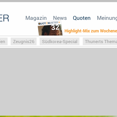
Magazin
News
Quoten
Meinun
32
Highlight-Mix zum Wochen
fen
Zeugnis26
Südkorea-Special
Thunerts Them
r zu Hitler
Die Serientheorie
Faszination Horrorfil
n
Halloweeen
Weihnachts-Special
ZeugUpfronts
Special
Buchclub
Heim-EM
Screenforce25
Po
Buchclub
YouTuber
eSport im TV
Screenforce