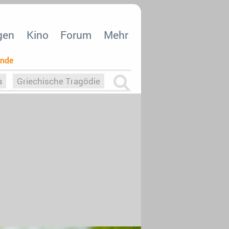
gen
Kino
Forum
Mehr
ende
a
Griechische Tragödie
m
Die Macht der KI
26
nisvergabe
dcast-Reviews
Upfronts21