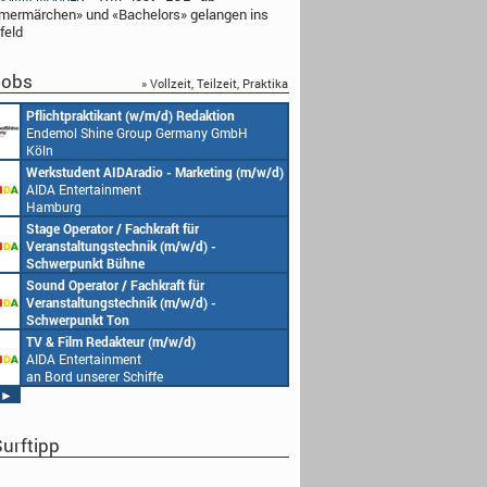
ermärchen» und «Bachelors» gelangen ins
feld
obs
» Vollzeit, Teilzeit, Praktika
Pflichtpraktikant (w/m/d) Redaktion
Endemol Shine Group Germany GmbH
Köln
Werkstudent AIDAradio - Marketing (m/w/d)
AIDA Entertainment
Hamburg
Stage Operator / Fachkraft für
Veranstaltungstechnik (m/w/d) -
Schwerpunkt Bühne
AIDA Entertainment
Sound Operator / Fachkraft für
an Bord unserer Schiffe
Veranstaltungstechnik (m/w/d) -
Schwerpunkt Ton
AIDA Entertainment
TV & Film Redakteur (m/w/d)
an Bord unserer Schiffe
AIDA Entertainment
an Bord unserer Schiffe
►
urftipp