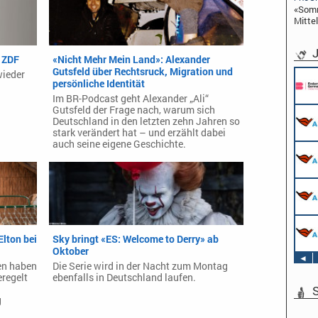
«Somm
Mittel
J
 ZDF
«Nicht Mehr Mein Land»: Alexander
Gutsfeld über Rechtsruck, Migration und
wieder
persönliche Identität
Im BR-Podcast geht Alexander „Ali“
Gutsfeld der Frage nach, warum sich
Deutschland in den letzten zehn Jahren so
stark verändert hat – und erzählt dabei
auch seine eigene Geschichte.
lton bei
Sky bringt «ES: Welcome to Derry» ab
Oktober
◄
ren haben
Die Serie wird in der Nacht zum Montag
eregelt
ebenfalls in Deutschland laufen.
S
g