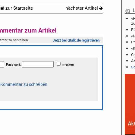
zur Startseite
nächster Artikel
L
«H
zu
mmentar zum Artikel
Fü
«M
Pr
«K
Ch
AX
Sc