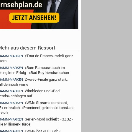
ehr aus diesem Ressort
«Tour de France» radelt ganz
RAMM-MARKEN
vorn
«Born Famous» auch im
RAMM-MARKEN
ming kein Erfolg - «Bad Boyfriends» schon
Zverev-Finale ganz stark,
RAMM-MARKEN
ll dennoch vorne
Wimbledon und «Bad
RAMM-MARKEN
iends» schlagen auf
«WM»-Streams dominant,
RAMM-MARKEN
» erfreulich, «Prominent getrennt» konstant
reich
Serien-Mord schießt «GZSZ»
RAMM-MARKEN
die Millionen-Hürde
«WM» löst «LOL» ab -
RAMM-MARKEN