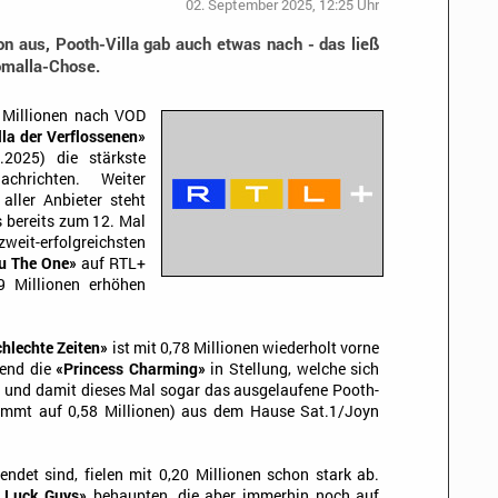
02. September 2025, 12:25 Uhr
on aus, Pooth-Villa gab auch etwas nach - das ließ
homalla-Chose.
6 Millionen nach VOD
lla der Verflossenen»
2025) die stärkste
hrichten. Weiter
aller Anbieter steht
 bereits zum 12. Mal
 zweit-erfolgreichsten
u The One»
auf RTL+
9 Millionen erhöhen
chlechte Zeiten»
ist mit 0,78 Millionen wiederholt vorne
mend die
«Princess Charming»
in Stellung, welche sich
te und damit dieses Mal sogar das ausgelaufene Pooth-
mmt auf 0,58 Millionen) aus dem Hause Sat.1/Joyn
endet sind, fielen mit 0,20 Millionen schon stark ab.
 Luck Guys»
behaupten, die aber immerhin noch auf