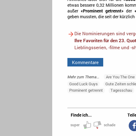
etwas bessere 0,32 Millionen komme
außer
«Prominent getrennt»
der
geben mussten, die seit der kürzlic
Die Nominierungen sind verge
Ihre Favoriten für den 23. Qu
Lieblingsserien, -filme und -
Kommentare
Mehr zum Thema...
Are You The One
Good Luck Guys
Gute Zeiten schl
Prominent getrennt
Tagesschau
Finde ich...
Teile
super
schade