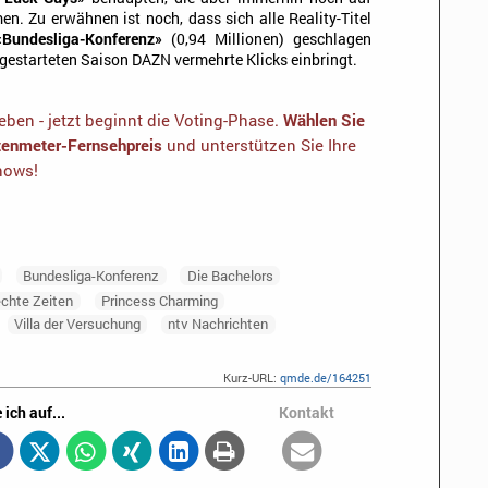
n. Zu erwähnen ist noch, dass sich alle Reality-Titel
«Bundesliga-Konferenz»
(0,94 Millionen) geschlagen
h gestarteten Saison DAZN vermehrte Klicks einbringt.
ben - jetzt beginnt die Voting-Phase.
Wählen Sie
otenmeter-Fernsehpreis
und unterstützen Sie Ihre
shows!
Bundesliga-Konferenz
Die Bachelors
echte Zeiten
Princess Charming
Villa der Versuchung
ntv Nachrichten
Kurz-URL:
qmde.de/164251
 ich auf...
Kontakt