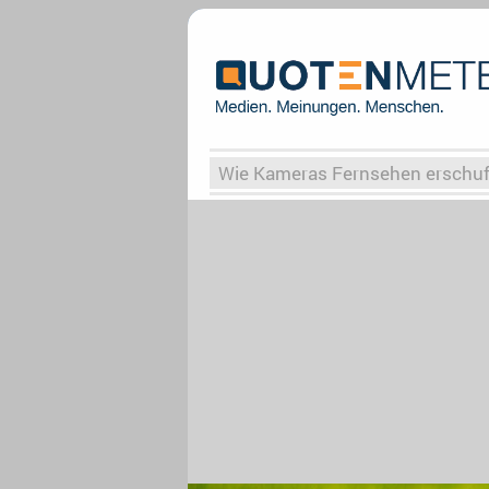
Wie Kameras Fernsehen erschu
Vergessene Serien
Von Weima
Globaler Süden
Das Ende vo
Upfronts25
AktenzeichenXY-
What the Game
Rassismus