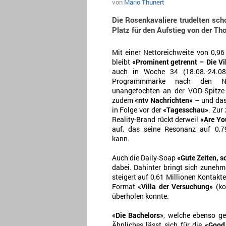
von
Mario Thunert
Die Rosenkavaliere trudelten sch
Platz für den Aufstieg von der T
Mit einer Nettoreichweite von 0,9
bleibt
«Prominent getrennt – Die Vi
auch in Woche 34 (18.08.-24.08.
Programmmarke nach den Nac
unangefochten an der VOD-Spitze 
zudem
«ntv Nachrichten»
– und das
in Folge vor der
«Tagesschau»
. Zur
Reality-Brand rückt derweil
«Are Yo
auf, das seine Resonanz auf 0,7
kann.
Auch die Daily-Soap
«Gute Zeiten, s
dabei. Dahinter bringt sich zuneh
steigert auf 0,61 Millionen Kontak
Format
«Villa der Versuchung»
(ko
überholen konnte.
«Die Bachelors»
, welche ebenso ge
Ähnliches lässt sich für die
«Good