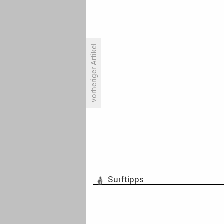
vorheriger Artikel
Christina Hecke: ‚Die meisten
Verbrechen geschehen im
Familienverbund‘
Surftipps