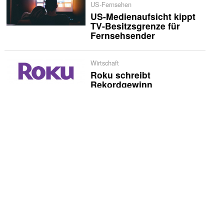
US-Fernsehen
US-Medienaufsicht kippt
TV-Besitzsgrenze für
Fernsehsender
Wirtschaft
Roku schreibt
Rekordgewinn
Wirtschaft
Lionsgate ächzt unter der
Schuldenlast
Köpfe
Zwei «Höhle der Löwen»-
Investoren gehen zu
Springer
Wirtschaft