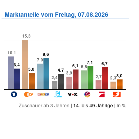
Marktanteile vom Freitag, 07.08.2026
15,3
10,1
9,6
7,9
7,1
6,7
6,4
6,1
5,8
5,0
4,7
3,9
3,0
2,7
2,4
2,3
Zuschauer ab 3 Jahren
|
14- bis 49-Jährige
| in %