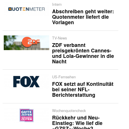
Intern
Abschreiben geht weiter:
Quotenmeter liefert die
Vorlagen
TV-News
ZDF verbannt
preisgekrönten Cannes-
und Lola-Gewinner in die
Nacht
US-Fernsehen
FOX setzt auf Kontinuität
bei seiner NFL-
Berichterstattung
Wochenquotencheck
Rückkehr und Neu-
Einstieg: Wie lief die
«GZSZ»-Woche?