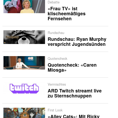
Debatte
«Frau TV» ist
klischeemäßiges
Fernsehen
Rundschau
Rundschau: Ryan Murphy
verspricht Jugendsünden
Quotencheck
Quotencheck: «Caren
Miosga»
Vermischtes
ARD Twitch streamt live
zu Sternschnuppen
First Look
«Alley Cats»: Mit Ricky