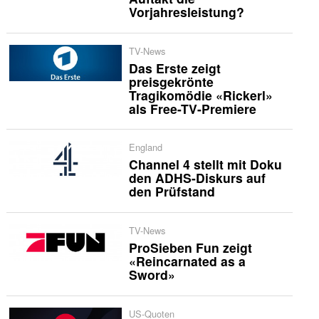
Vorjahresleistung?
TV-News
Das Erste zeigt
preisgekrönte
Tragikomödie «Rickerl»
als Free-TV-Premiere
England
Channel 4 stellt mit Doku
den ADHS-Diskurs auf
den Prüfstand
TV-News
ProSieben Fun zeigt
«Reincarnated as a
Sword»
US-Quoten