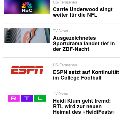
US-Fernsehen
Carrie Underwood singt
weiter für die NFL
TV-News
Ausgezeichnetes
Sportdrama landet tief in
der ZDF-Nacht
US-Fernsehen
ESPN setzt auf Kontinuität
im College Football
TV-News
Heidi Klum geht fremd:
RTL wird zur neuen
Heimat des «HeidiFests»