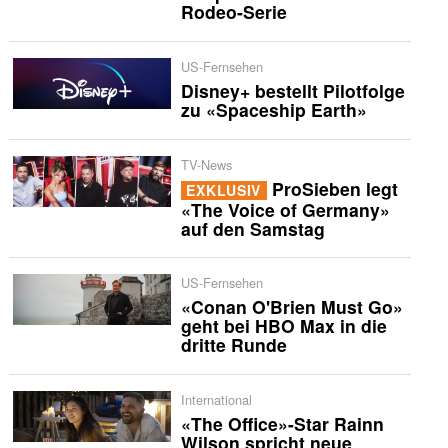
Rodeo-Serie
US-Fernsehen
Disney+ bestellt Pilotfolge
zu «Spaceship Earth»
TV-News
ProSieben legt
EXKLUSIV
«The Voice of Germany»
auf den Samstag
US-Fernsehen
«Conan O'Brien Must Go»
geht bei HBO Max in die
dritte Runde
International
«The Office»-Star Rainn
Wilson spricht neue