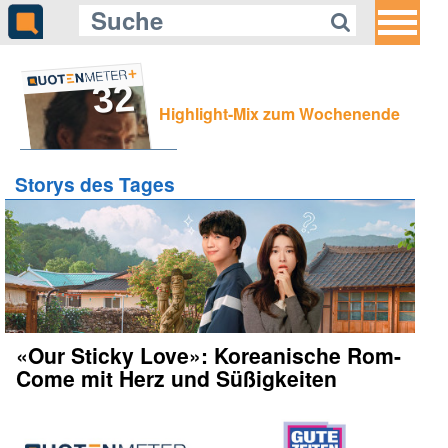
32
Gleich auf Quotenmeter:
Highlight-Mix zum Wochenende
ZDF blickt auf die Schattenseiten
gefährlicher Social-Media-
Challenges
Storys des Tages
«Our Sticky Love»: Koreanische Rom-
Come mit Herz und Süßigkeiten