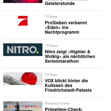
Geisterstunde
TV-News
ProSieben verbannt
«Eden» ins
Nachtprogramm
TV-News
Nitro zeigt «Highter &
Wolkig» als nächtlichen
Serienmarathon
TV-News
VOX blickt hinter die
Kulissen des
Friedrichstadt-Palasts
Primetime-Check
Primetime-Check: