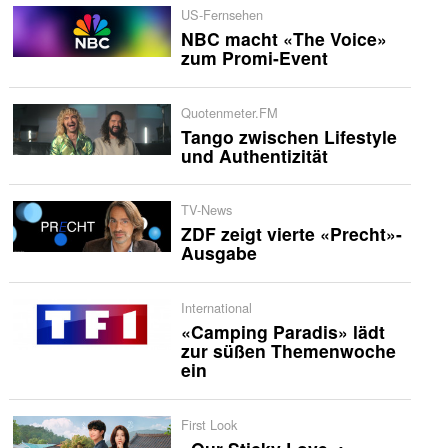
US-Fernsehen
NBC macht «The Voice»
zum Promi-Event
Quotenmeter.FM
Tango zwischen Lifestyle
und Authentizität
TV-News
ZDF zeigt vierte «Precht»-
Ausgabe
International
«Camping Paradis» lädt
zur süßen Themenwoche
ein
First Look