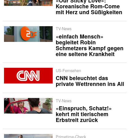
«Our Sticky Love»:
Koreanische Rom-Come
mit Herz und Süßigkeiten
TV-News
«einfach Mensch»
begleitet Robin
Schmetzers Kampf gegen
eine seltene Krankheit
US-Fernsehen
CNN beleuchtet das
private Wettrennen ins All
TV-News
«Einspruch, Schatz!»
kehrt mit tierischem
Erbstreit zurück
Primetime-Check