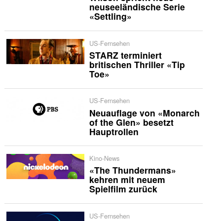
neuseeländische Serie
«Settling»
US-Fernsehen
STARZ terminiert
britischen Thriller «Tip
Toe»
US-Fernsehen
Neuauflage von «Monarch
of the Glen» besetzt
Hauptrollen
Kino-News
«The Thundermans»
kehren mit neuem
Spielfilm zurück
US-Fernsehen