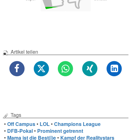
Artikel teilen
Tags
•
Off Campus
•
LOL
•
Champions League
•
DFB-Pokal
•
Prominent getrennt
•
Mama ist die Best(i)e
•
Kampf der Realitystars