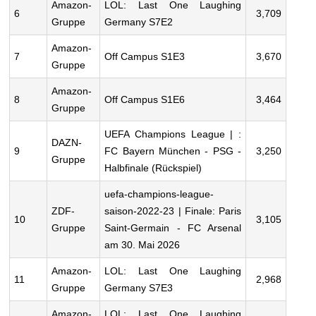
Amazon-
LOL: Last One Laughing
6
3,709
Gruppe
Germany S7E2
Amazon-
7
Off Campus S1E3
3,670
Gruppe
Amazon-
8
Off Campus S1E6
3,464
Gruppe
UEFA Champions League | :
DAZN-
9
FC Bayern München - PSG -
3,250
Gruppe
Halbfinale (Rückspiel)
uefa-champions-league-
ZDF-
saison-2022-23 | Finale: Paris
10
3,105
Gruppe
Saint-Germain - FC Arsenal
am 30. Mai 2026
Amazon-
LOL: Last One Laughing
11
2,968
Gruppe
Germany S7E3
Amazon-
LOL: Last One Laughing