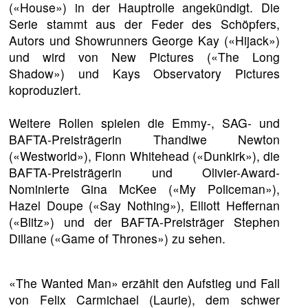
(«House») in der Hauptrolle angekündigt. Die
Serie stammt aus der Feder des Schöpfers,
Autors und Showrunners George Kay («Hijack»)
und wird von New Pictures («The Long
Shadow») und Kays Observatory Pictures
koproduziert.
Weitere Rollen spielen die Emmy-, SAG- und
BAFTA-Preisträgerin Thandiwe Newton
(«Westworld»), Fionn Whitehead («Dunkirk»), die
BAFTA-Preisträgerin und Olivier-Award-
Nominierte Gina McKee («My Policeman»),
Hazel Doupe («Say Nothing»), Elliott Heffernan
(«Blitz») und der BAFTA-Preisträger Stephen
Dillane («Game of Thrones») zu sehen.
«The Wanted Man» erzählt den Aufstieg und Fall
von Felix Carmichael (Laurie), dem schwer