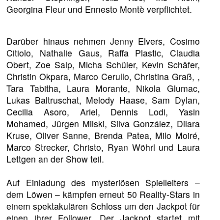
Georgina Fleur und Ennesto Montè verpflichtet.
Darüber hinaus nehmen Jenny Elvers, Cosimo
Citiolo, Nathalie Gaus, Raffa Plastic, Claudia
Obert, Zoe Saip, Micha Schüler, Kevin Schäfer,
Christin Okpara, Marco Cerullo, Christina Graß, ,
Tara Tabitha, Laura Morante, Nikola Glumac,
Lukas Baltruschat, Melody Haase, Sam Dylan,
Cecilia Asoro, Ariel, Dennis Lodi, Yasin
Mohamed, Jürgen Milski, Silva González, Dilara
Kruse, Oliver Sanne, Brenda Patea, Milo Moiré,
Marco Strecker, Christo, Ryan Wöhrl und Laura
Lettgen an der Show teil.
Auf Einladung des mysteriösen Spielleiters –
dem Löwen – kämpfen erneut 50 Reality-Stars in
einem spektakulären Schloss um den Jackpot für
einen ihrer Follower. Der Jackpot startet mit