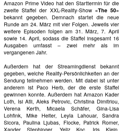
Amazon Prime Video hat den Starttermin für die
zweite Staffel der XXL-Reality-Show
«The 50»
bekannt gegeben. Demnach startet die neue
Runde am 24. März mit vier Folgen. Jeweils vier
weitere Episoden folgen am 31. März, 7. April
sowie 14. April, sodass die Staffel insgesamt 16
Ausgaben umfasst – zwei mehr als im
vergangenen Jahr.
Außerdem hat der Streamingdienst bekannt
gegeben, welche Reality-Persönlichkeiten an der
Sendung teilnehmen werden. Mit dabei ist unter
anderem ist Paco Herb, der die erste Staffel
gewinnen konnte. Außerdem hat Amazon Kader
Loth, Isi Atli, Aleks Petrovic, Christina Dimitriou,
Verena Kerth, Micaela Schäfer, Gina-Lisa
Lohfink, Mike Heiter, Leyla Lahouar, Sandra
Sicora, Paulina Ljubas, Flocke, Patrick Romer,
Xander Stephinger, Yeliz Koc, Iris Klein,