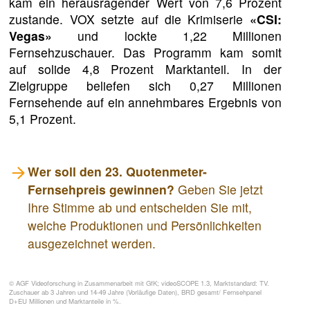
kam ein herausragender Wert von 7,6 Prozent
zustande. VOX setzte auf die Krimiserie
«CSI:
Vegas»
und lockte 1,22 Millionen
Fernsehzuschauer. Das Programm kam somit
auf solide 4,8 Prozent Marktanteil. In der
Zielgruppe beliefen sich 0,27 Millionen
Fernsehende auf ein annehmbares Ergebnis von
5,1 Prozent.
Wer soll den 23. Quotenmeter-
Fernsehpreis gewinnen?
Geben Sie jetzt
Ihre Stimme ab und entscheiden Sie mit,
welche Produktionen und Persönlichkeiten
ausgezeichnet werden.
© AGF Videoforschung in Zusammenarbeit mit GfK; videoSCOPE 1.3, Marktstandard: TV.
Zuschauer ab 3 Jahren und 14-49 Jahre (Vorläufige Daten), BRD gesamt/ Fernsehpanel
D+EU Millionen und Marktanteile in %.