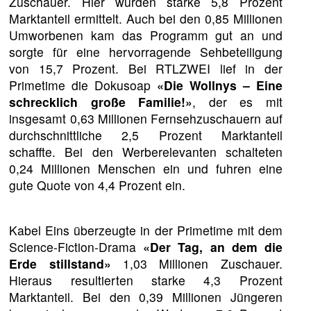
Zuschauer. Hier wurden starke 5,8 Prozent
Marktanteil ermittelt. Auch bei den 0,85 Millionen
Umworbenen kam das Programm gut an und
sorgte für eine hervorragende Sehbeteiligung
von 15,7 Prozent. Bei RTLZWEI lief in der
Primetime die Dokusoap
«Die Wollnys – Eine
schrecklich große Familie!»
, der es mit
insgesamt 0,63 Millionen Fernsehzuschauern auf
durchschnittliche 2,5 Prozent Marktanteil
schaffte. Bei den Werberelevanten schalteten
0,24 Millionen Menschen ein und fuhren eine
gute Quote von 4,4 Prozent ein.
Kabel Eins überzeugte in der Primetime mit dem
Science-Fiction-Drama
«Der Tag, an dem die
Erde stillstand»
1,03 Millionen Zuschauer.
Hieraus resultierten starke 4,3 Prozent
Marktanteil. Bei den 0,39 Millionen Jüngeren