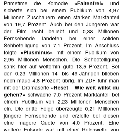
Primetime die Komödie
«Faltenfrei»
und
sicherte sich bei einem Publikum von 4,97
Millionen Zuschauern einen starken Marktanteil
von 19,7 Prozent. Auch bei den Jüngeren war
der Film recht beliebt und 0,38 Millionen
Fernsehende landeten bei einer soliden
Sehbeteiligung von 7,1 Prozent. Im Anschluss
folgte
«Plusminus»
mit einem Publikum von
2,95 Millionen Menschen. Die Sehbeteiligung
sank hier auf weiterhin gute 13,5 Prozent. Bei
den 0,23 Millionen 14- bis 49-Jährigen blieben
noch maue 4,8 Prozent übrig. Im ZDF fuhr man
mit der Dramaserie
«Reset – Wie weit willst du
gehen?»
schwache 7,0 Prozent Marktanteil bei
einem Publikum von 2,23 Millionen Menschen
ein. Die dritte Folge überzeugte 0,21 Millionen
jüngere Fernsehende und erzielte bei diesen
eine magere Quote von 4,0 Prozent. Eine
weitere Episode war mit einer Reichweite von