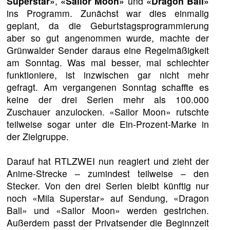
Superstar»
,
«Sailor Moon»
und
«Dragon Ball»
ins Programm. Zunächst war dies einmalig
geplant, da die Geburtstagsprogrammierung
aber so gut angenommen wurde, machte der
Grünwalder Sender daraus eine Regelmäßigkeit
am Sonntag. Was mal besser, mal schlechter
funktioniere, ist inzwischen gar nicht mehr
gefragt. Am vergangenen Sonntag schaffte es
keine der drei Serien mehr als 100.000
Zuschauer anzulocken. «Sailor Moon» rutschte
teilweise sogar unter die Ein-Prozent-Marke in
der Zielgruppe.
Darauf hat RTLZWEI nun reagiert und zieht der
Anime-Strecke – zumindest teilweise – den
Stecker. Von den drei Serien bleibt künftig nur
noch «Mila Superstar» auf Sendung, «Dragon
Ball» und «Sailor Moon» werden gestrichen.
Außerdem passt der Privatsender die Beginnzeit