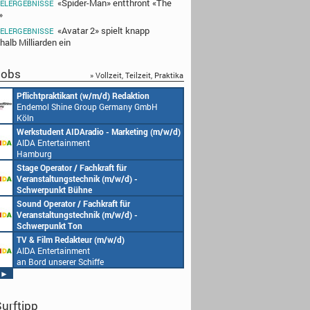
«Spider-Man» entthront «The
IELERGEBNISSE
»
«Avatar 2» spielt knapp
IELERGEBNISSE
halb Milliarden ein
obs
» Vollzeit, Teilzeit, Praktika
Pflichtpraktikant (w/m/d) Redaktion
Endemol Shine Group Germany GmbH
Köln
Werkstudent AIDAradio - Marketing (m/w/d)
AIDA Entertainment
Hamburg
Stage Operator / Fachkraft für
Veranstaltungstechnik (m/w/d) -
Schwerpunkt Bühne
AIDA Entertainment
Sound Operator / Fachkraft für
an Bord unserer Schiffe
Veranstaltungstechnik (m/w/d) -
Schwerpunkt Ton
AIDA Entertainment
TV & Film Redakteur (m/w/d)
an Bord unserer Schiffe
AIDA Entertainment
an Bord unserer Schiffe
►
urftipp