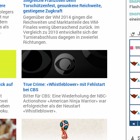
Siegreiche Franzosen beim
EINSP
ere
Torschützenfest, gesunkene Reichweite,
Flash
gestiegene Zugkraft
blegers
EINSP
t nur
Gegenüber der WM 2014 gingen die
einein
dern
Reichweiten und Marktanteile des WM-
s als
Finales wenig überraschend zurück. Im
.
Vergleich zu 2010 entwickelte sich der
J
Turnierabschluss dagegen in zweierlei
Richtungen.
ick auf
True Crime: «Whistleblower» mit Fehlstart
bei CBS
t
Bitter für CBS: Eine Wiederholung der NBC-
zwei
Actionshow «American Ninja Warrior» war
ieben
erfolgreicher als der Neustart
Doku.
«Whistleblower».
◄
S