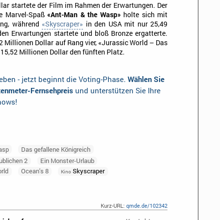
llar startete der Film im Rahmen der Erwartungen. Der
ete Marvel-Spaß
«Ant-Man & the Wasp»
holte sich mit
rang, während
«Skyscraper»
in den USA mit nur 25,49
den Erwartungen startete und bloß Bronze ergatterte.
 Millionen Dollar auf Rang vier, «Jurassic World – Das
 15,52 Millionen Dollar den fünften Platz.
ben - jetzt beginnt die Voting-Phase.
Wählen Sie
otenmeter-Fernsehpreis
und unterstützen Sie Ihre
shows!
asp
Das gefallene Königreich
ublichen 2
Ein Monster-Urlaub
rld
Ocean's 8
Skyscraper
Kino
Kurz-URL:
qmde.de/102342