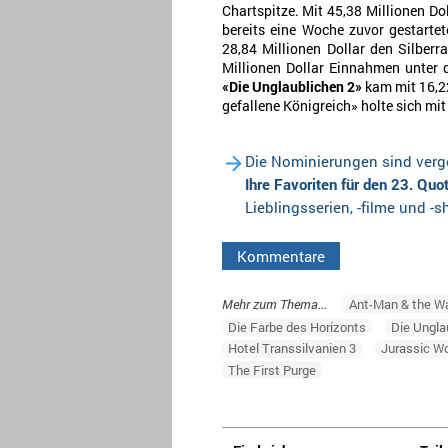
Chartspitze. Mit 45,38 Millionen Do
bereits eine Woche zuvor gestart
28,84 Millionen Dollar den Silber
Millionen Dollar Einnahmen unter 
«Die Unglaublichen 2»
kam mit 16,22
gefallene Königreich» holte sich mit
Die Nominierungen sind verge
Ihre Favoriten für den 23. Qu
Lieblingsserien, -filme und -
Kommentare
Mehr zum Thema...
Ant-Man & the W
Die Farbe des Horizonts
Die Ungla
Hotel Transsilvanien 3
Jurassic Wo
The First Purge