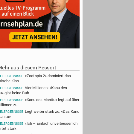
ehr aus diesem Ressort
«Zootopia 2» dominiert das
IELERGEBNISSE
sische Kino
Vier Millionen: «Kanu des
IELERGEBNISSE
u» gibt keine Ruh
«Kanu des Manitu» legt auf über
IELERGEBNISSE
illionen zu
Legt weiter stark zu: «Das Kanu
IELERGEBNISSE
anitu»
«Ich – Einfach unverbesserlich
IELERGEBNISSE
rtet stark