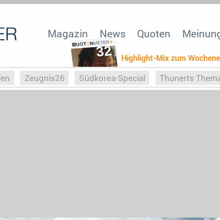
Magazin
News
Quoten
Meinun
32
Highlight-Mix zum Wochen
fen
Zeugnis26
Südkorea-Special
Thunerts Them
r zu Hitler
Die Serientheorie
Faszination Horrorfil
n
Halloweeen
Weihnachts-Special
ZeugUpfronts
Special
Buchclub
Heim-EM
Screenforce25
Po
Buchclub
YouTuber
eSport im TV
Screenforce