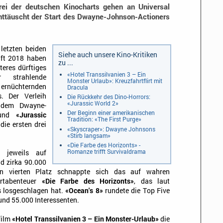
rei der deutschen Kinocharts gehen an Universal
nttäuscht der Start des Dwayne-Johnson-Actioners
letzten beiden
Siehe auch unsere Kino-Kritiken
aft 2018 haben
zu ...
eres dürftiges
«Hotel Transsilvanien 3 – Ein
r strahlende
Monster Urlaub»: Kreuzfahrtflirt mit
üchternden
Dracula
s. Der Verleih
Die Rückkehr des Dino-Horrors:
«Jurassic World 2»
 dem Dwayne-
Der Beginn einer amerikanischen
nd
«Jurassic
Tradition: «The First Purge»
die ersten drei
«Skyscraper»: Dwayne Johnsons
«Stirb langsam»
«Die Farbe des Horizonts» -
Romanze trifft Survivaldrama
n jeweils auf
d zirka 90.000
en vierten Platz schnappte sich das auf wahren
hrtabenteuer
«Die Farbe des Horizonts»
, das laut
ts losgeschlagen hat.
«Ocean's 8»
rundete die Top Five
und 55.000 Interessenten.
film
«Hotel Transsilvanien 3 – Ein Monster-Urlaub»
die