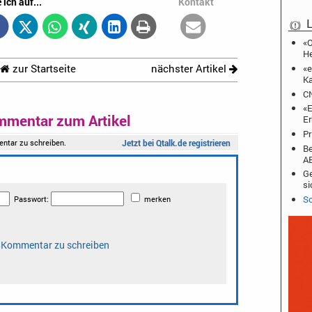
 ich auf...
Kontakt
L
«O
He
«e
zur Startseite
nächster Artikel
Ka
CN
«E
mmentar zum Artikel
Er
Pr
Be
A
Ge
si
Sc