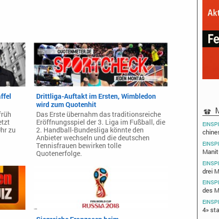
ffel
Drittliga-Auftakt im Ersten, Wimbledon
wird zum Quotenhit
M
früh
Das Erste übernahm das traditionsreiche
etzt
Eröffnungsspiel der 3. Liga im Fußball, die
EINSP
hr zu
2. Handball-Bundesliga könnte den
chine
Anbieter wechseln und die deutschen
EINSP
Tennisfrauen bewirken tolle
Manit
Quotenerfolge.
EINSP
drei M
EINSP
des M
EINSP
4» sta