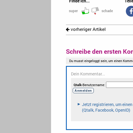
Finde ich...
Teile
super
schade
vorheriger Artikel
Schreibe den ersten Ko