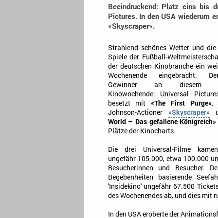
Beeindruckend: Platz eins bis d
Pictures. In den USA wiederum e
«Skyscraper».
Strahlend schönes Wetter und die 
Spiele der Fußball-Weltmeistersch
der deutschen Kinobranche ein weit
Wochenende eingebracht. De
Gewinner an diesem ern
Kinowochende: Universal Picture
besetzt mit
«The First Purge»
,
Johnson-Actioner
«Skyscraper»
u
World – Das gefallene Königreich»
Plätze der Kinocharts.
Die drei Universal-Filme kame
ungefähr 105.000, etwa 100.000 un
Besucherinnen und Besucher. D
Begebenheiten basierende Seefa
'Insidekino' ungefähr 67.500 Ticke
des Wochenendes ab, und dies mit r
In den USA eroberte der Animations