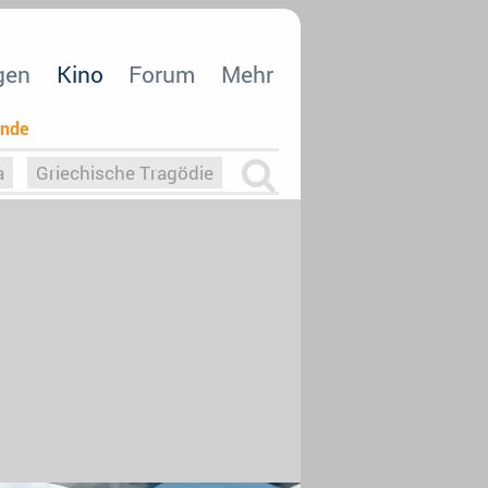
gen
Kino
Forum
Mehr
ende
a
Griechische Tragödie
m
Die Macht der KI
26
nisvergabe
dcast-Reviews
Upfronts21