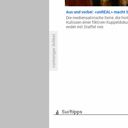
Aus und vorbei: «unREAL» macht 
Die mediensatirische Serie, die hint
Kulissen einer fiktiven Kuppeldoku 
endet mit Staffel vier.
vorheriger Artikel
10 Facts about «This Is Us»
Surftipps