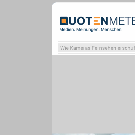
Wie Kameras Fernsehen erschu
Vergessene Serien
Von Weima
Globaler Süden
Das Ende vo
Upfronts25
AktenzeichenXY-
What the Game
Rassismus