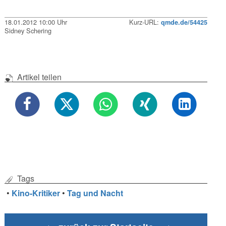
18.01.2012 10:00 Uhr
Kurz-URL:
qmde.de/54425
Sidney Schering
Artikel teilen
Tags
•
Kino-Kritiker
•
Tag und Nacht