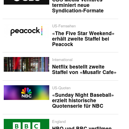
terminiert neue
Syndication-Formate
US-Fernsehen
«The Five Star Weekend»
erhält zweite Staffel bei
Peacock
International
Netflix bestellt zweite
Staffel von «Musafir Cafe»
US-Quoten
«Sunday Night Baseball»
erzielt historische
Quotenserie für NBC
England
HBO und BBC verfilmen