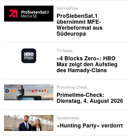
Vermischtes
ProSiebenSat.1
übernimmt MFE-
Werbeformat aus
Südeuropa
TV-News
«4 Blocks Zero»: HBO
Max zeigt den Aufstieg
des Hamady-Clans
Primetime-Check
Primetime-Check:
Dienstag, 4. August 2026
Quotennews
«Hunting Party» verdorrt