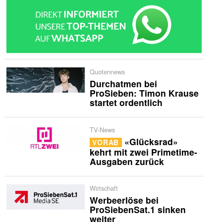
Quotennews
Durchatmen bei
ProSieben: Timon Krause
startet ordentlich
TV-News
«Glücksrad»
VORAB
kehrt mit zwei Primetime-
Ausgaben zurück
Wirtschaft
Werbeerlöse bei
ProSiebenSat.1 sinken
weiter