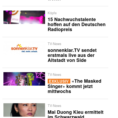
Köpfe
15 Nachwuchstalente
hoffen auf den Deutschen
Radiopreis
TV-News
sonnenklar.TV sendet
erstmals live aus der
Altstadt von Side
TV-News
«The Masked
EXKLUSIV
Singer» kommt jetzt
mittwochs
TV-News
Mai Duong Kieu ermittelt
im Schwarzwald