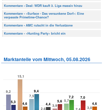
Kommentare • Deal: WDR kauft 3. Liga massiv hinzu
Kommentare • «Surface - Das versunkene Dorf»: Eine
verpasste Primetime-Chance?
Kommentare • AMC rutscht in die Verlustzone
Kommentare • «Hunting Party» bricht ein
Marktanteile vom Mittwoch, 05.08.2026
15,1
9,4
9,2
7,5
7,2
7,0
5,7
5,6
5,3
4,6
4,6
4,4
3,9
3,0
2,6
2,4