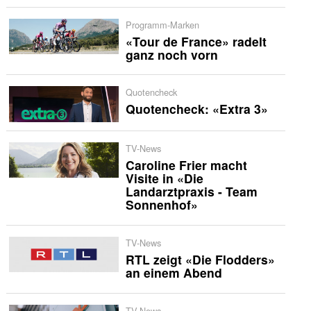
Programm-Marken
«Tour de France» radelt
ganz noch vorn
Quotencheck
Quotencheck: «Extra 3»
TV-News
Caroline Frier macht
Visite in «Die
Landarztpraxis - Team
Sonnenhof»
TV-News
RTL zeigt «Die Flodders»
an einem Abend
TV-News