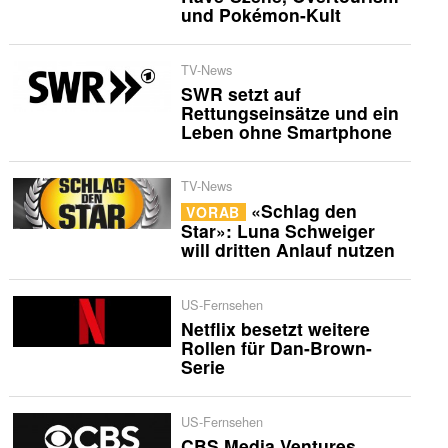
und Pokémon-Kult
TV-News
SWR setzt auf
Rettungseinsätze und ein
Leben ohne Smartphone
TV-News
«Schlag den
VORAB
Star»: Luna Schweiger
will dritten Anlauf nutzen
US-Fernsehen
Netflix besetzt weitere
Rollen für Dan-Brown-
Serie
US-Fernsehen
CBS Media Ventures