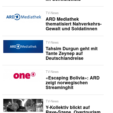
TV-News
ARD Mediathek
thematisiert Nahverkehrs-
Gewalt und Soldatinnen
TV-News
Tahsim Durgun geht mit
Tante Zeynep auf
Deutschlandreise
TV-News
«Escaping Bolivia»: ARD
zeigt norwegischen
Streaminghit
TV-News
Y-Kollektiv blickt auf
Rave-Szene, Overtourism