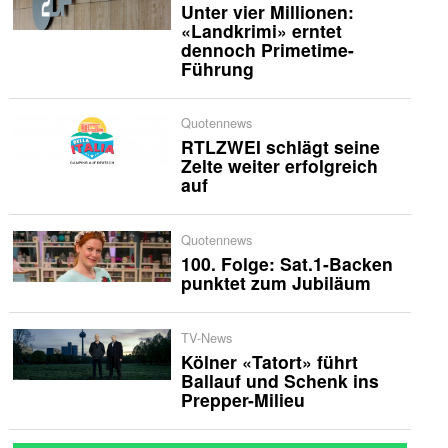
Unter vier Millionen:
«Landkrimi» erntet
dennoch Primetime-
Führung
Quotennews
RTLZWEI schlägt seine
Zelte weiter erfolgreich
auf
Quotennews
100. Folge: Sat.1-Backen
punktet zum Jubiläum
TV-News
Kölner «Tatort» führt
Ballauf und Schenk ins
Prepper-Milieu