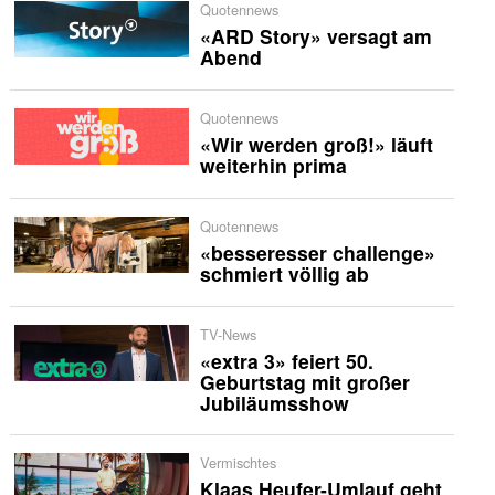
Quotennews
«ARD Story» versagt am
Abend
Quotennews
«Wir werden groß!» läuft
weiterhin prima
Quotennews
«besseresser challenge»
schmiert völlig ab
TV-News
«extra 3» feiert 50.
Geburtstag mit großer
Jubiläumsshow
Vermischtes
Klaas Heufer-Umlauf geht