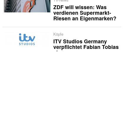
ZDF will wissen: Was
verdienen Supermarkt-
Riesen an Eigenmarken?
Köpfe
ITV Studios Germany
verpflichtet Fabian Tobias
als neue
Geschäftsführung
TV-News
Im Zweiten heißt es bald:
«Bloß nicht Liebe»
TV-News
«In Wahrheit - Die Liebe
und der Tod»: Krimi-
Nachschub im September