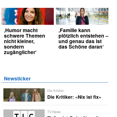
‚Humor macht
‚Familie kann
schwere Themen
plötzlich entstehen –
nicht kleiner,
und genau das ist
sondern
das Schöne daran‘
zugänglicher‘
Newsticker
Die Kritiker
Die Kritiker: «Nix ist fix»
TV-News