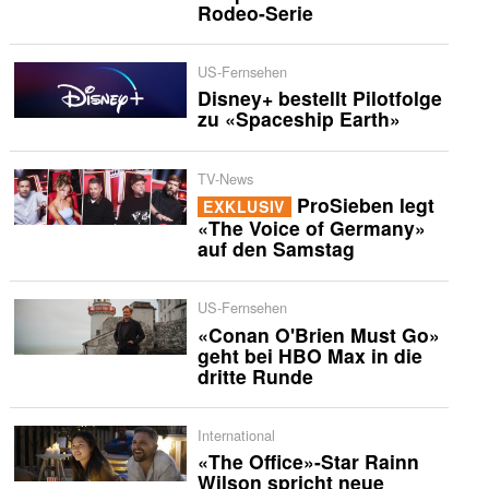
Rodeo-Serie
US-Fernsehen
Disney+ bestellt Pilotfolge
zu «Spaceship Earth»
TV-News
ProSieben legt
EXKLUSIV
«The Voice of Germany»
auf den Samstag
US-Fernsehen
«Conan O'Brien Must Go»
geht bei HBO Max in die
dritte Runde
International
«The Office»-Star Rainn
Wilson spricht neue