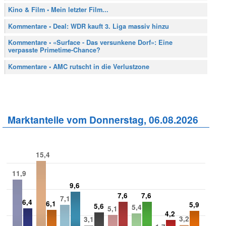
Kino & Film • Mein letzter Film...
Kommentare • Deal: WDR kauft 3. Liga massiv hinzu
Kommentare • «Surface - Das versunkene Dorf»: Eine
verpasste Primetime-Chance?
Kommentare • AMC rutscht in die Verlustzone
Marktanteile vom Donnerstag, 06.08.2026
15,4
11,9
9,6
7,6
7,6
7,1
6,4
6,1
5,9
5,6
5,4
5,1
4,2
3,2
3,1