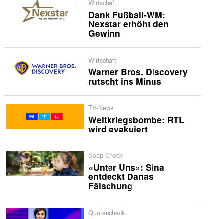
Wirtschaft
Dank Fußball-WM:
Nexstar erhöht den
Gewinn
Wirtschaft
Warner Bros. Discovery
rutscht ins Minus
TV-News
Weltkriegsbombe: RTL
wird evakuiert
Soap-Check
«Unter Uns»: Sina
entdeckt Danas
Fälschung
Quotencheck