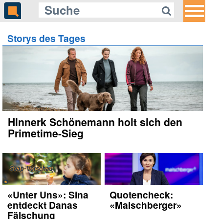
Storys des Tages
Gleich auf Quotenmeter:
«Alley Cats»: Mit Ricky Gervais auf
Mäusejagd
Hinnerk Schönemann holt sich den
Primetime-Sieg
«Unter Uns»: Sina
Quotencheck:
entdeckt Danas
«Maischberger»
Fälschung