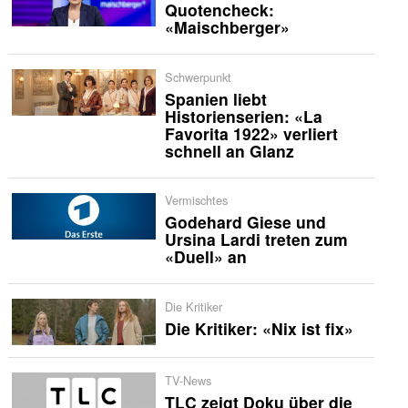
Quotencheck:
«Maischberger»
Schwerpunkt
Spanien liebt
Historienserien: «La
Favorita 1922» verliert
schnell an Glanz
Vermischtes
Godehard Giese und
Ursina Lardi treten zum
«Duell» an
Die Kritiker
Die Kritiker: «Nix ist fix»
TV-News
TLC zeigt Doku über die