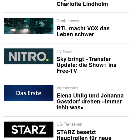
Charlotte Lindholm
Quotennews
RTL macht VOX das
Leben schwer
TV-News
Sky bringt «Transfer
Update: die Show» ins
Free-TV
Vermischtes
Elena Uhlig und Johanna
Gastdorf drehen «Immer
fehlt was»
US-Fernsehen
STARZ besetzt
Hauptrollen für neue