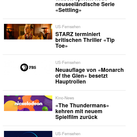
neuseeländische Serie
«Settling»
US-Fernsehen
STARZ terminiert
britischen Thriller «Tip
Toe»
US-Fernsehen
Neuauflage von «Monarch
of the Glen» besetzt
Hauptrollen
Kino-News
«The Thundermans»
kehren mit neuem
Spielfilm zurück
US-Fernsehen