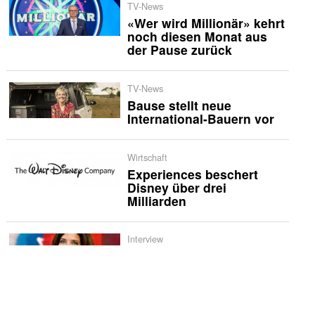
TV-News
«Wer wird Millionär» kehrt
noch diesen Monat aus
der Pause zurück
TV-News
Bause stellt neue
International-Bauern vor
Wirtschaft
Experiences beschert
Disney über drei
Milliarden
Interview
‚Humor macht schwere
Themen nicht kleiner,
sondern zugänglicher‘