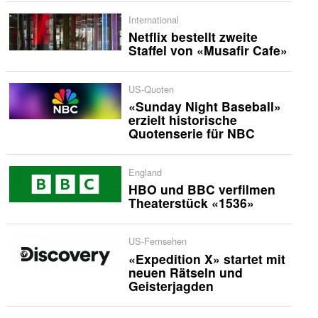
International
Netflix bestellt zweite
Staffel von «Musafir Cafe»
US-Quoten
«Sunday Night Baseball»
erzielt historische
Quotenserie für NBC
England
HBO und BBC verfilmen
Theaterstück «1536»
US-Fernsehen
«Expedition X» startet mit
neuen Rätseln und
Geisterjagden