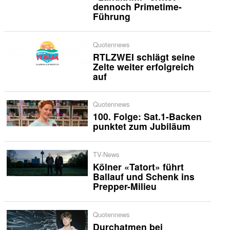
dennoch Primetime-
Führung
Quotennews
RTLZWEI schlägt seine
Zelte weiter erfolgreich
auf
Quotennews
100. Folge: Sat.1-Backen
punktet zum Jubiläum
TV-News
Kölner «Tatort» führt
Ballauf und Schenk ins
Prepper-Milieu
Quotennews
Durchatmen bei