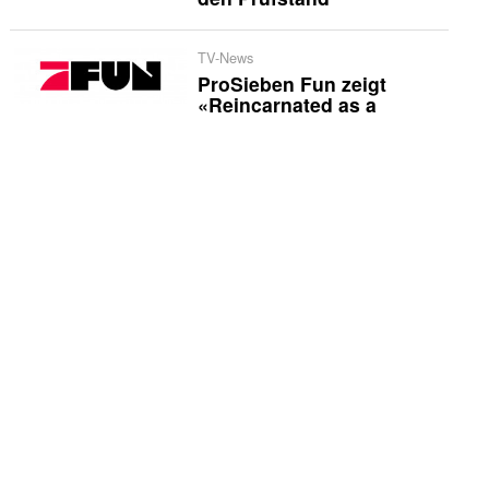
TV-News
ProSieben Fun zeigt
«Reincarnated as a
Sword»
US-Quoten
Caitlin Clark sorgt für
Rekord: WNBA auf ABC
mit 2,5 Millionen
Zuschauern
International
«Heated Rivalry» kehrt
2027 mit neuen Stars
zurück