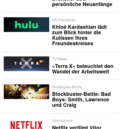
persönliche Neuanfänge
US-Fernsehen
Khloé Kardashian lädt
zum Blick hinter die
Kulissen ihres
Freundeskreises
TV-News
«Terra X» beleuchtet den
Wandel der Arbeitswelt
Blockbuster-Battle
Blockbuster-Battle: Bad
Boys: Smith, Lawrence
und Craig
International
Netflix verfilmt Vitor