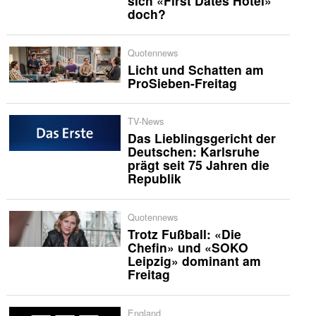
sich «First Dates Hotel»
doch?
Quotennews
Licht und Schatten am
ProSieben-Freitag
TV-News
Das Lieblingsgericht der
Deutschen: Karlsruhe
prägt seit 75 Jahren die
Republik
Quotennews
Trotz Fußball: «Die
Chefin» und «SOKO
Leipzig» dominant am
Freitag
England