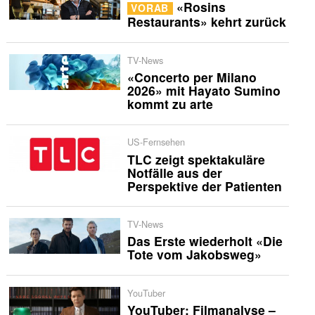
«Rosins
VORAB
Restaurants» kehrt zurück
TV-News
«Concerto per Milano
2026» mit Hayato Sumino
kommt zu arte
US-Fernsehen
TLC zeigt spektakuläre
Notfälle aus der
Perspektive der Patienten
TV-News
Das Erste wiederholt «Die
Tote vom Jakobsweg»
YouTuber
YouTuber: Filmanalyse –