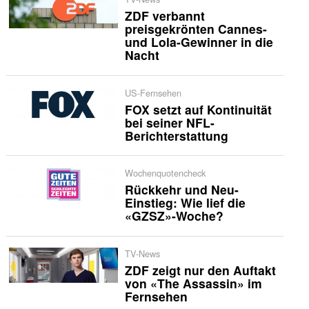
ZDF verbannt
preisgekrönten Cannes-
und Lola-Gewinner in die
Nacht
US-Fernsehen
FOX setzt auf Kontinuität
bei seiner NFL-
Berichterstattung
Wochenquotencheck
Rückkehr und Neu-
Einstieg: Wie lief die
«GZSZ»-Woche?
TV-News
ZDF zeigt nur den Auftakt
von «The Assassin» im
Fernsehen