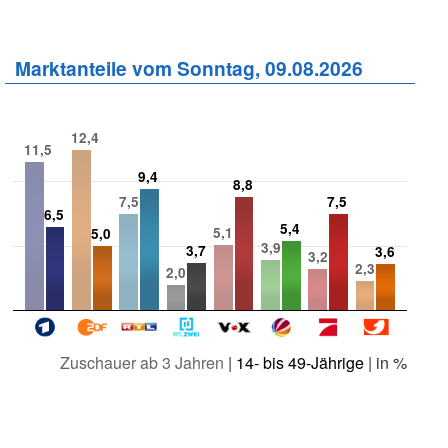
Marktanteile vom Sonntag, 09.08.2026
12,4
11,5
9,4
8,8
7,5
7,5
6,5
5,4
5,1
5,0
3,9
3,7
3,6
3,2
2,3
2,0
Zuschauer ab 3 Jahren
|
14- bis 49-Jährige
| in %