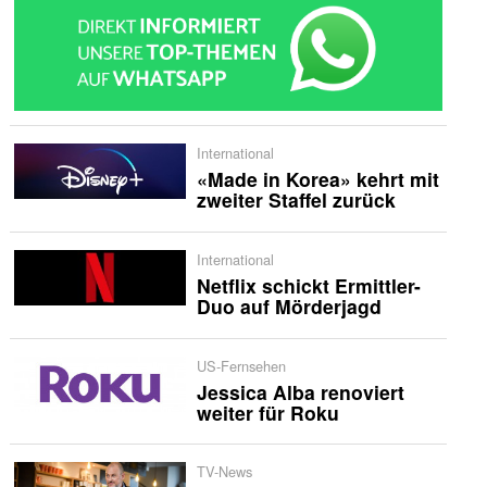
International
«Made in Korea» kehrt mit
zweiter Staffel zurück
International
Netflix schickt Ermittler-
Duo auf Mörderjagd
US-Fernsehen
Jessica Alba renoviert
weiter für Roku
TV-News