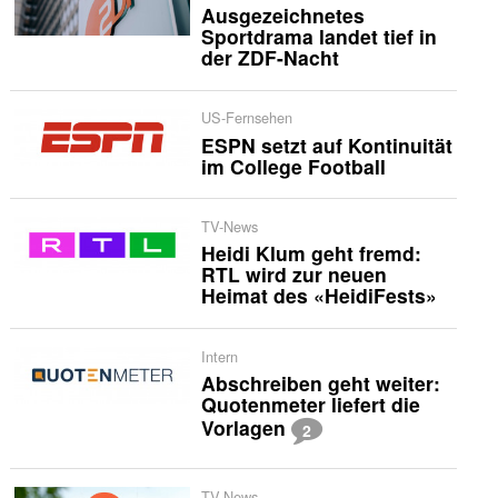
Ausgezeichnetes
Sportdrama landet tief in
der ZDF-Nacht
US-Fernsehen
ESPN setzt auf Kontinuität
im College Football
TV-News
Heidi Klum geht fremd:
RTL wird zur neuen
Heimat des «HeidiFests»
Intern
Abschreiben geht weiter:
Quotenmeter liefert die
Vorlagen
2
TV-News