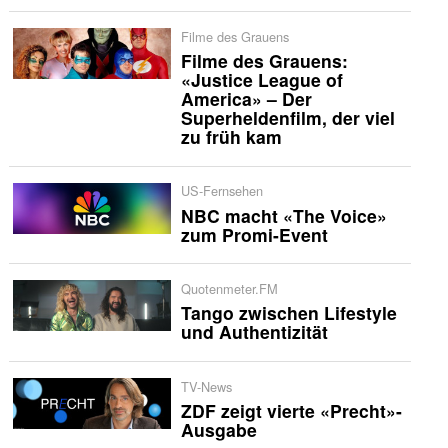
Filme des Grauens
Filme des Grauens:
«Justice League of
America» – Der
Superheldenfilm, der viel
zu früh kam
US-Fernsehen
NBC macht «The Voice»
zum Promi-Event
Quotenmeter.FM
Tango zwischen Lifestyle
und Authentizität
TV-News
ZDF zeigt vierte «Precht»-
Ausgabe