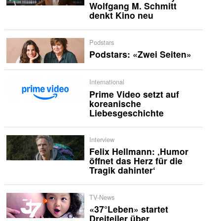
Wolfgang M. Schmitt
denkt Kino neu
Podstars
Podstars: «Zwei Seiten»
International
Prime Video setzt auf
koreanische
Liebesgeschichte
Interview
Felix Hellmann: ‚Humor
öffnet das Herz für die
Tragik dahinter‘
TV-News
«37°Leben» startet
Dreiteiler über