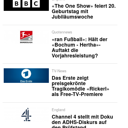
«The One Show» feiert 20.
Geburtstag mit
Jubiläumswoche
Quotennews
«ran Fußball»: Hält der
«Bochum - Hertha»-
Auftakt die
Vorjahresleistung?
TV-News
Das Erste zeigt
preisgekrönte
Tragikomödie «Rickerl»
als Free-TV-Premiere
England
Channel 4 stellt mit Doku
den ADHS-Diskurs auf
den Prüfstand