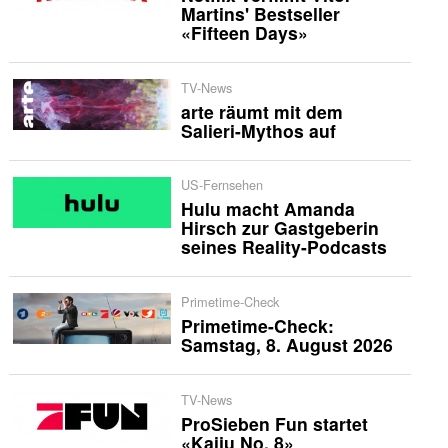
Martins' Bestseller
«Fifteen Days»
TV-News
arte räumt mit dem
Salieri-Mythos auf
US-Fernsehen
Hulu macht Amanda
Hirsch zur Gastgeberin
seines Reality-Podcasts
Primetime-Check
Primetime-Check:
Samstag, 8. August 2026
TV-News
ProSieben Fun startet
«Kaiju No. 8»