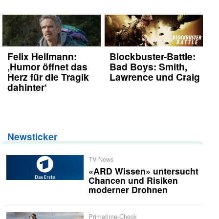
Felix Hellmann:
Blockbuster-Battle:
‚Humor öffnet das
Bad Boys: Smith,
Herz für die Tragik
Lawrence und Craig
dahinter‘
Newsticker
TV-News
«ARD Wissen» untersucht
Chancen und Risiken
moderner Drohnen
Primetime-Check