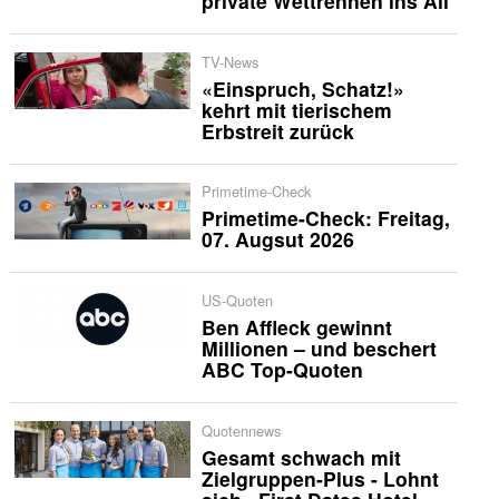
private Wettrennen ins All
TV-News
«Einspruch, Schatz!»
kehrt mit tierischem
Erbstreit zurück
Primetime-Check
Primetime-Check: Freitag,
07. Augsut 2026
US-Quoten
Ben Affleck gewinnt
Millionen – und beschert
ABC Top-Quoten
Quotennews
Gesamt schwach mit
Zielgruppen-Plus - Lohnt