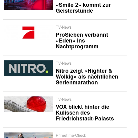
«Smile 2» kommt zur
Geisterstunde
TV-News
ProSieben verbannt
«Eden» ins
Nachtprogramm
TV-News
Nitro zeigt «Highter &
Wolkig» als nächtlichen
Serienmarathon
TV-News
VOX blickt hinter die
Kulissen des
Friedrichstadt-Palasts
Primetime-Check