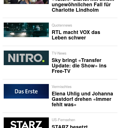
ungewöhnlichen Fall für
Charlotte Lindholm
Quotennews
RTL macht VOX das
Leben schwer
TV-News
Sky bringt «Transfer
Update: die Show» ins
Free-TV
Vermischtes
Elena Uhlig und Johanna
Gastdorf drehen «Immer
fehlt was»
US-Fernsehen
STARZ besetzt