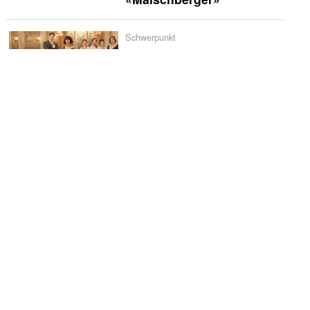
Schwerpunkt
Spanien liebt
Historienserien: «La
Favorita 1922» verliert
schnell an Glanz
Vermischtes
Godehard Giese und
Ursina Lardi treten zum
«Duell» an
Die Kritiker
Die Kritiker: «Nix ist fix»
TV-News
TLC zeigt Doku über die
umstrittene Pearadise-