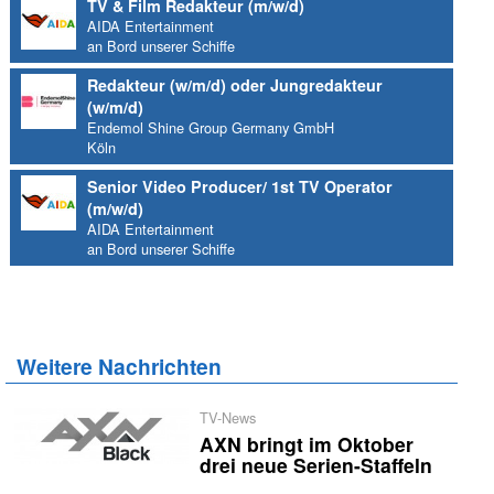
TV & Film Redakteur (m/w/d)
AIDA Entertainment
an Bord unserer Schiffe
Redakteur (w/m/d) oder Jungredakteur
(w/m/d)
Endemol Shine Group Germany GmbH
Köln
Senior Video Producer/ 1st TV Operator
(m/w/d)
AIDA Entertainment
an Bord unserer Schiffe
Weitere Nachrichten
TV-News
AXN bringt im Oktober
drei neue Serien-Staffeln