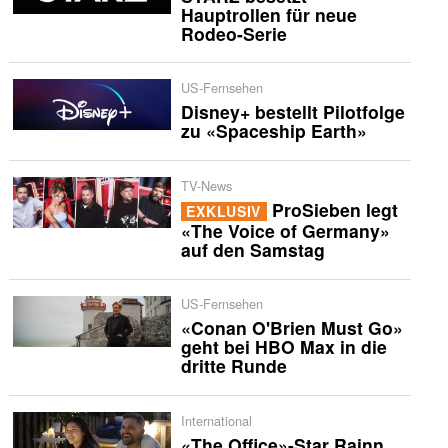
Hauptrollen für neue
Rodeo-Serie
US-Fernsehen
Disney+ bestellt Pilotfolge
zu «Spaceship Earth»
TV-News
ProSieben legt
EXKLUSIV
«The Voice of Germany»
auf den Samstag
US-Fernsehen
«Conan O'Brien Must Go»
geht bei HBO Max in die
dritte Runde
International
«The Office»-Star Rainn