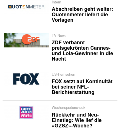
Intern
Abschreiben geht weiter:
Quotenmeter liefert die
Vorlagen
TV-News
ZDF verbannt
preisgekrönten Cannes-
und Lola-Gewinner in die
Nacht
US-Fernsehen
FOX setzt auf Kontinuität
bei seiner NFL-
Berichterstattung
Wochenquotencheck
Rückkehr und Neu-
Einstieg: Wie lief die
«GZSZ»-Woche?