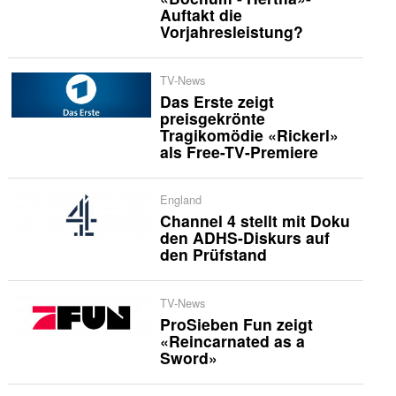
Auftakt die
Vorjahresleistung?
TV-News
Das Erste zeigt
preisgekrönte
Tragikomödie «Rickerl»
als Free-TV-Premiere
England
Channel 4 stellt mit Doku
den ADHS-Diskurs auf
den Prüfstand
TV-News
ProSieben Fun zeigt
«Reincarnated as a
Sword»