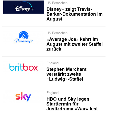
US-Fernsehen
Disney+ zeigt Travis-
Barker-Dokumentation im
August
US-Fernsehen
«Average Joe» kehrt im
August mit zweiter Staffel
zurück
England
Stephen Merchant
verstärkt zweite
«Ludwig»-Staffel
England
HBO und Sky legen
Starttermin für
Justizdrama «War» fest