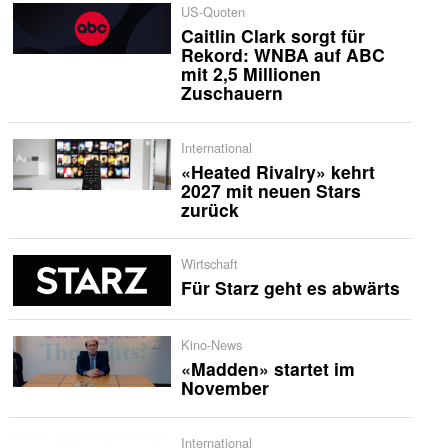
US-Quoten
Caitlin Clark sorgt für
Rekord: WNBA auf ABC
mit 2,5 Millionen
Zuschauern
International
«Heated Rivalry» kehrt
2027 mit neuen Stars
zurück
Wirtschaft
Für Starz geht es abwärts
Kino-News
«Madden» startet im
November
International