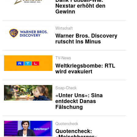
Nexstar erhöht den
Gewinn
Wirtschaft
Warner Bros. Discovery
rutscht ins Minus
TV-News
Weltkriegsbombe: RTL
wird evakuiert
Soap-Check
«Unter Uns»: Sina
entdeckt Danas
Fälschung
Quotencheck
Quotencheck:
«Maischberger»