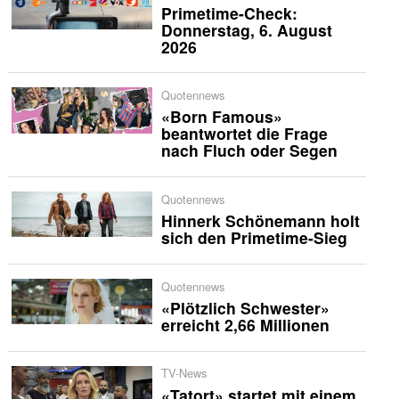
Primetime-Check:
Donnerstag, 6. August
2026
Quotennews
«Born Famous»
beantwortet die Frage
nach Fluch oder Segen
Quotennews
Hinnerk Schönemann holt
sich den Primetime-Sieg
Quotennews
«Plötzlich Schwester»
erreicht 2,66 Millionen
TV-News
«Tatort» startet mit einem