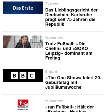
TV-News
Das Lieblingsgericht der
Deutschen: Karlsruhe
prägt seit 75 Jahren die
Republik
Quotennews
Trotz Fußball: «Die
Chefin» und «SOKO
Leipzig» dominant am
Freitag
England
«The One Show» feiert 20.
Geburtstag mit
Jubiläumswoche
Quotennews
«ran Fußball»: Hält der
«Bochum - Hertha»-