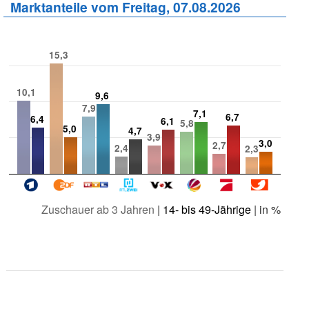
Marktanteile vom Freitag, 07.08.2026
15,3
10,1
9,6
7,9
7,1
6,7
6,4
6,1
5,8
5,0
4,7
3,9
3,0
2,7
2,4
2,3
Zuschauer ab 3 Jahren
|
14- bis 49-Jährige
| in %