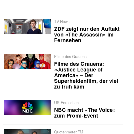
TV-News
ZDF zeigt nur den Auftakt
von «The Assassin» im
Fernsehen
Filme des Grauens
Filme des Grauens:
«Justice League of
America» – Der
Superheldenfilm, der viel
zu früh kam
US-Fernsehen
NBC macht «The Voice»
zum Promi-Event
Quotenmeter.FM