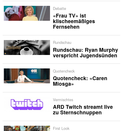
Debatte
«Frau TV» ist
klischeemäßiges
Fernsehen
Rundschau
Rundschau: Ryan Murphy
verspricht Jugendsünden
Quotencheck
Quotencheck: «Caren
Miosga»
Vermischtes
ARD Twitch streamt live
zu Sternschnuppen
First Look