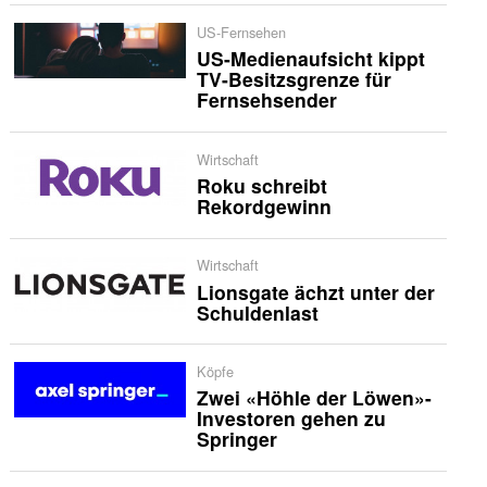
US-Fernsehen
US-Medienaufsicht kippt
TV-Besitzsgrenze für
Fernsehsender
Wirtschaft
Roku schreibt
Rekordgewinn
Wirtschaft
Lionsgate ächzt unter der
Schuldenlast
Köpfe
Zwei «Höhle der Löwen»-
Investoren gehen zu
Springer