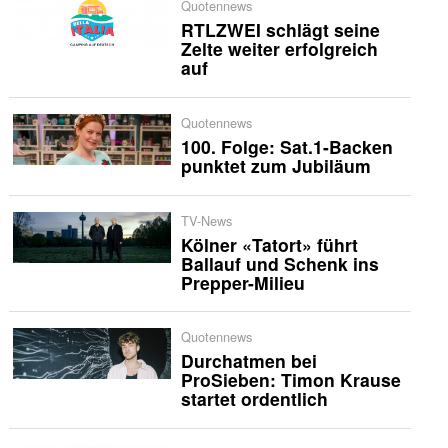
Quotennews
RTLZWEI schlägt seine
Zelte weiter erfolgreich
auf
Quotennews
100. Folge: Sat.1-Backen
punktet zum Jubiläum
TV-News
Kölner «Tatort» führt
Ballauf und Schenk ins
Prepper-Milieu
Quotennews
Durchatmen bei
ProSieben: Timon Krause
startet ordentlich