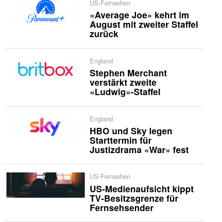
US-Fernsehen
«Average Joe» kehrt im
August mit zweiter Staffel
zurück
England
Stephen Merchant
verstärkt zweite
«Ludwig»-Staffel
England
HBO und Sky legen
Starttermin für
Justizdrama «War» fest
US-Fernsehen
US-Medienaufsicht kippt
TV-Besitzsgrenze für
Fernsehsender