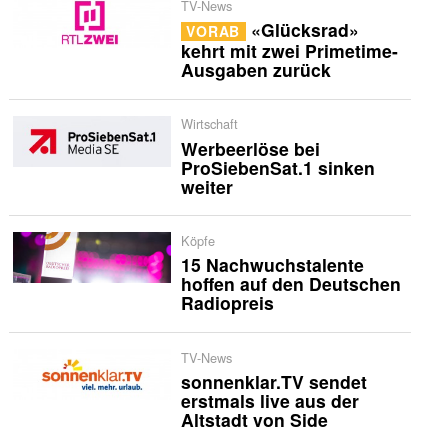
TV-News
«Glücksrad»
VORAB
kehrt mit zwei Primetime-
Ausgaben zurück
Wirtschaft
Werbeerlöse bei
ProSiebenSat.1 sinken
weiter
Köpfe
15 Nachwuchstalente
hoffen auf den Deutschen
Radiopreis
TV-News
sonnenklar.TV sendet
erstmals live aus der
Altstadt von Side