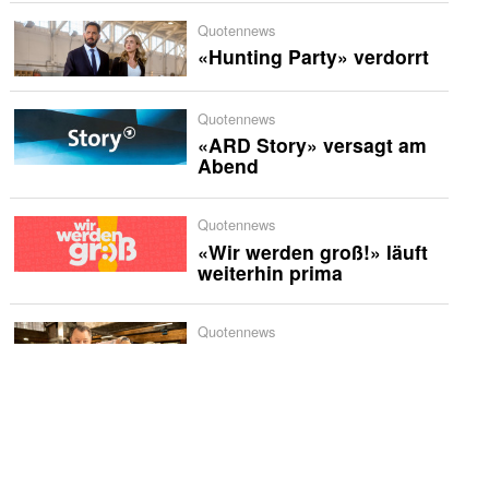
Quotennews
«Hunting Party» verdorrt
Quotennews
«ARD Story» versagt am
Abend
Quotennews
«Wir werden groß!» läuft
weiterhin prima
Quotennews
«besseresser challenge»
schmiert völlig ab
TV-News
«extra 3» feiert 50.
Geburtstag mit großer