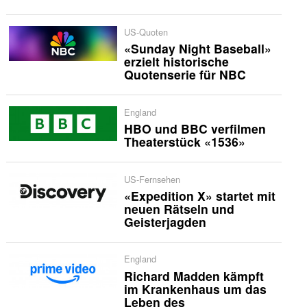
US-Quoten
«Sunday Night Baseball»
erzielt historische
Quotenserie für NBC
England
HBO und BBC verfilmen
Theaterstück «1536»
US-Fernsehen
«Expedition X» startet mit
neuen Rätseln und
Geisterjagden
England
Richard Madden kämpft
im Krankenhaus um das
Leben des