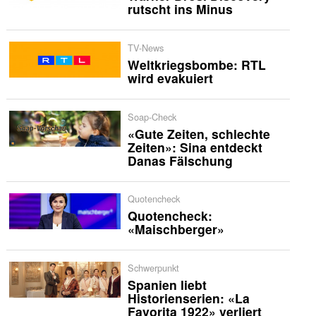
rutscht ins Minus
TV-News
Weltkriegsbombe: RTL
wird evakuiert
Soap-Check
«Gute Zeiten, schlechte
Zeiten»: Sina entdeckt
Danas Fälschung
Quotencheck
Quotencheck:
«Maischberger»
Schwerpunkt
Spanien liebt
Historienserien: «La
Favorita 1922» verliert