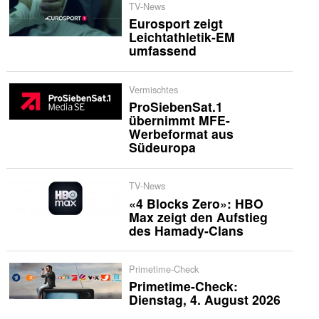
TV-News
Eurosport zeigt
Leichtathletik-EM
umfassend
Vermischtes
ProSiebenSat.1
übernimmt MFE-
Werbeformat aus
Südeuropa
TV-News
«4 Blocks Zero»: HBO
Max zeigt den Aufstieg
des Hamady-Clans
Primetime-Check
Primetime-Check:
Dienstag, 4. August 2026