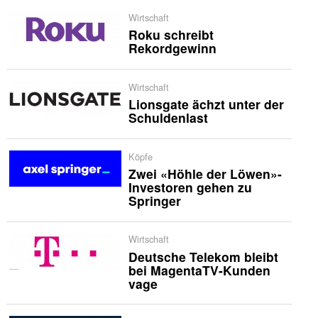
Wirtschaft
Roku schreibt
Rekordgewinn
Wirtschaft
Lionsgate ächzt unter der
Schuldenlast
Köpfe
Zwei «Höhle der Löwen»-
Investoren gehen zu
Springer
Wirtschaft
Deutsche Telekom bleibt
bei MagentaTV-Kunden
vage