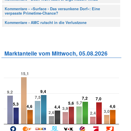
Kommentare • «Surface - Das versunkene Dorf»: Eine
verpasste Primetime-Chance?
Kommentare • AMC rutscht in die Verlustzone
Marktanteile vom Mittwoch, 05.08.2026
15,1
9,4
9,2
7,5
7,2
7,0
5,7
5,6
5,3
4,6
4,6
4,4
3,9
3,0
2,6
2,4