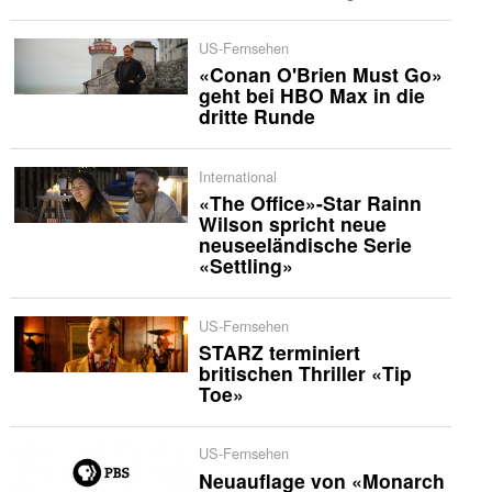
US-Fernsehen
«Conan O'Brien Must Go»
geht bei HBO Max in die
dritte Runde
International
«The Office»-Star Rainn
Wilson spricht neue
neuseeländische Serie
«Settling»
US-Fernsehen
STARZ terminiert
britischen Thriller «Tip
Toe»
US-Fernsehen
Neuauflage von «Monarch