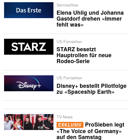
Vermischtes
Elena Uhlig und Johanna
Gastdorf drehen «Immer
fehlt was»
US-Fernsehen
STARZ besetzt
Hauptrollen für neue
Rodeo-Serie
US-Fernsehen
Disney+ bestellt Pilotfolge
zu «Spaceship Earth»
TV-News
ProSieben legt
EXKLUSIV
«The Voice of Germany»
auf den Samstag