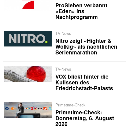
ProSieben verbannt
«Eden» ins
Nachtprogramm
TV-News
Nitro zeigt «Highter &
Wolkig» als nächtlichen
Serienmarathon
TV-News
VOX blickt hinter die
Kulissen des
Friedrichstadt-Palasts
Primetime-Check
Primetime-Check:
Donnerstag, 6. August
2026