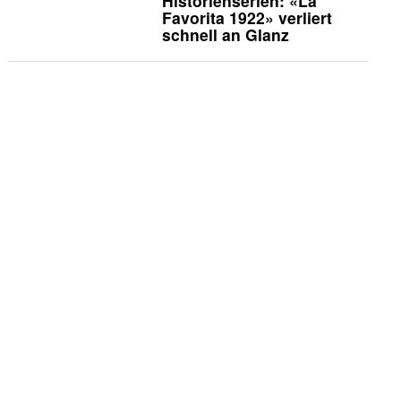
Historienserien: «La
Favorita 1922» verliert
schnell an Glanz
Vermischtes
Godehard Giese und
Ursina Lardi treten zum
«Duell» an
Die Kritiker
Die Kritiker: «Nix ist fix»
TV-News
TLC zeigt Doku über die
umstrittene Pearadise-
Community
Köpfe
«Goldene Henne»: