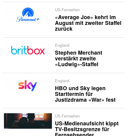
US-Fernsehen
«Average Joe» kehrt im
August mit zweiter Staffel
zurück
England
Stephen Merchant
verstärkt zweite
«Ludwig»-Staffel
England
HBO und Sky legen
Starttermin für
Justizdrama «War» fest
US-Fernsehen
US-Medienaufsicht kippt
TV-Besitzsgrenze für
Fernsehsender