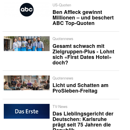
US-Quoten
Ben Affleck gewinnt
Millionen – und beschert
ABC Top-Quoten
Quotennews
Gesamt schwach mit
Zielgruppen-Plus - Lohnt
sich «First Dates Hotel»
doch?
Quotennews
Licht und Schatten am
ProSieben-Freitag
TV-News
Das Lieblingsgericht der
Deutschen: Karlsruhe
prägt seit 75 Jahren die
Republik