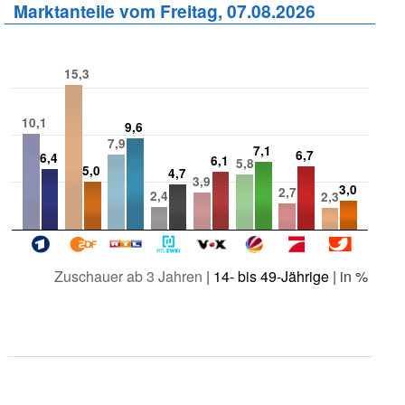
Marktanteile vom Freitag, 07.08.2026
15,3
10,1
9,6
7,9
7,1
6,7
6,4
6,1
5,8
5,0
4,7
3,9
3,0
2,7
2,4
2,3
Zuschauer ab 3 Jahren
|
14- bis 49-Jährige
| in %