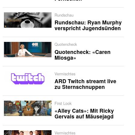
Rundschau
Rundschau: Ryan Murphy
verspricht Jugendsünden
Quotencheck
Quotencheck: «Caren
Miosga»
Vermischtes
ARD Twitch streamt live
zu Sternschnuppen
First Look
«Alley Cats»: Mit Ricky
Gervais auf Mäusejagd
Vermischtes