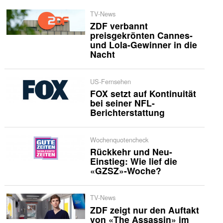
TV-News
ZDF verbannt
preisgekrönten Cannes-
und Lola-Gewinner in die
Nacht
US-Fernsehen
FOX setzt auf Kontinuität
bei seiner NFL-
Berichterstattung
Wochenquotencheck
Rückkehr und Neu-
Einstieg: Wie lief die
«GZSZ»-Woche?
TV-News
ZDF zeigt nur den Auftakt
von «The Assassin» im