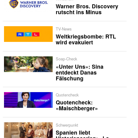
Warner Bros. Discovery
rutscht ins Minus
TV-News
Weltkriegsbombe: RTL
wird evakuiert
Soap-Check
«Unter Uns»: Sina
entdeckt Danas
Fälschung
Quotencheck
Quotencheck:
«Maischberger»
Schwerpunkt
Spanien liebt