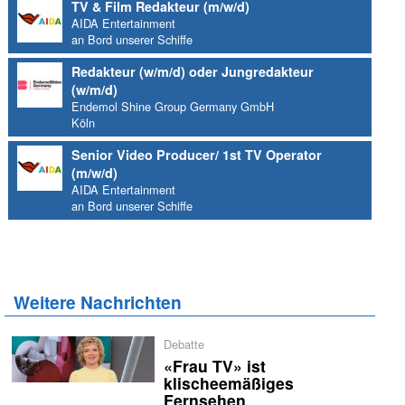
TV & Film Redakteur (m/w/d)
AIDA Entertainment
an Bord unserer Schiffe
Redakteur (w/m/d) oder Jungredakteur
(w/m/d)
Endemol Shine Group Germany GmbH
Köln
Senior Video Producer/ 1st TV Operator
(m/w/d)
AIDA Entertainment
an Bord unserer Schiffe
Weitere Nachrichten
Debatte
«Frau TV» ist
klischeemäßiges
Fernsehen