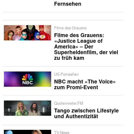
Fernsehen
Filme des Grauens
Filme des Grauens:
«Justice League of
America» – Der
Superheldenfilm, der viel
zu früh kam
US-Fernsehen
NBC macht «The Voice»
zum Promi-Event
Quotenmeter.FM
Tango zwischen Lifestyle
und Authentizität
TV-News