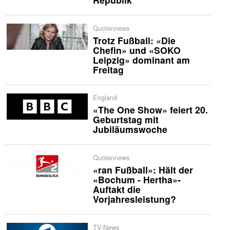
Quotennews
Trotz Fußball: «Die
Chefin» und «SOKO
Leipzig» dominant am
Freitag
England
«The One Show» feiert 20.
Geburtstag mit
Jubiläumswoche
Quotennews
«ran Fußball»: Hält der
«Bochum - Hertha»-
Auftakt die
Vorjahresleistung?
TV-News