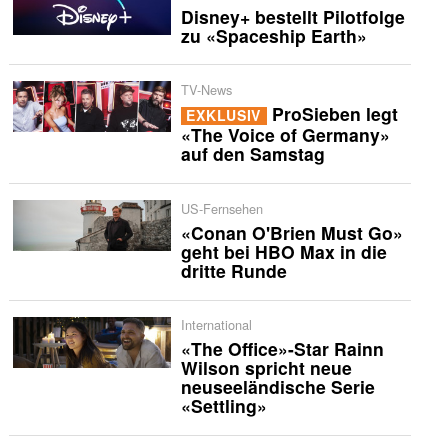
Disney+ bestellt Pilotfolge
zu «Spaceship Earth»
TV-News
ProSieben legt
EXKLUSIV
«The Voice of Germany»
auf den Samstag
US-Fernsehen
«Conan O'Brien Must Go»
geht bei HBO Max in die
dritte Runde
International
«The Office»-Star Rainn
Wilson spricht neue
neuseeländische Serie
«Settling»