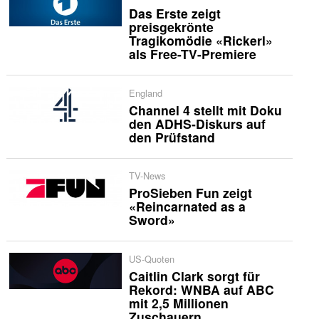
Das Erste zeigt
preisgekrönte
Tragikomödie «Rickerl»
als Free-TV-Premiere
England
Channel 4 stellt mit Doku
den ADHS-Diskurs auf
den Prüfstand
TV-News
ProSieben Fun zeigt
«Reincarnated as a
Sword»
US-Quoten
Caitlin Clark sorgt für
Rekord: WNBA auf ABC
mit 2,5 Millionen
Zuschauern