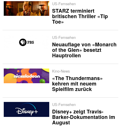
US-Fernsehen
STARZ terminiert
britischen Thriller «Tip
Toe»
US-Fernsehen
Neuauflage von «Monarch
of the Glen» besetzt
Hauptrollen
Kino-News
«The Thundermans»
kehren mit neuem
Spielfilm zurück
US-Fernsehen
Disney+ zeigt Travis-
Barker-Dokumentation im
August