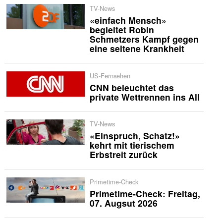
TV-News
«einfach Mensch»
begleitet Robin
Schmetzers Kampf gegen
eine seltene Krankheit
US-Fernsehen
CNN beleuchtet das
private Wettrennen ins All
TV-News
«Einspruch, Schatz!»
kehrt mit tierischem
Erbstreit zurück
Primetime-Check
Primetime-Check: Freitag,
07. Augsut 2026