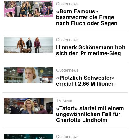
Quotennews
«Born Famous»
beantwortet die Frage
nach Fluch oder Segen
Quotennews
Hinnerk Schönemann holt
sich den Primetime-Sieg
Quotennews
«Plötzlich Schwester»
erreicht 2,66 Millionen
TV-News
«Tatort» startet mit einem
ungewöhnlichen Fall für
Charlotte Lindholm
Quotennews