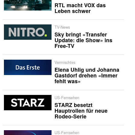
RTL macht VOX das
Leben schwer
TV-News
Sky bringt «Transfer
Update: die Show» ins
Free-TV
Vermischtes
Elena Uhlig und Johanna
Gastdorf drehen «Immer
fehlt was»
US-Fernsehen
STARZ besetzt
Hauptrollen für neue
Rodeo-Serie
US-Fernsehen