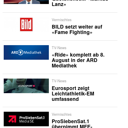
Lanz»
Vermischtes
BILD setzt weiter auf
«Fame Fighting»
TV-News
«Ride» komplett ab 8.
August in der ARD
Mediathek
TV-News
Eurosport zeigt
Leichtathletik-EM
umfassend
Vermischtes
ProSiebenSat.1
übernimmt MFE-