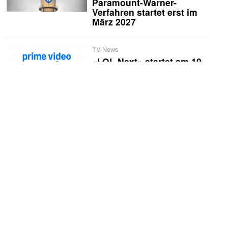
Paramount-Warner-
Verfahren startet erst im
März 2027
TV-News
«LOL Next» startet am 10.
September
TV-News
Marcus Fahn geht wieder
auf Hüttentour durch
Bayern
TV-News
Prime Video holt sich
Streaming-Rechte am
«Baywatch»-Reboot
Wirtschaft