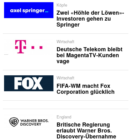
Köpfe
Zwei «Höhle der Löwen»-
Investoren gehen zu
Springer
Wirtschaft
Deutsche Telekom bleibt
bei MagentaTV-Kunden
vage
Wirtschaft
FIFA-WM macht Fox
Corporation glücklich
England
Britische Regierung
erlaubt Warner Bros.
Discovery-Übernahme