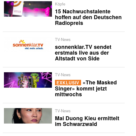
Köpfe
15 Nachwuchstalente
hoffen auf den Deutschen
Radiopreis
TV-News
sonnenklar.TV sendet
erstmals live aus der
Altstadt von Side
TV-News
«The Masked
EXKLUSIV
Singer» kommt jetzt
mittwochs
TV-News
Mai Duong Kieu ermittelt
im Schwarzwald