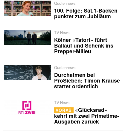
Quotennews
100. Folge: Sat.1-Backen
punktet zum Jubiläum
TV-News
Kölner «Tatort» führt
Ballauf und Schenk ins
Prepper-Milieu
Quotennews
Durchatmen bei
ProSieben: Timon Krause
startet ordentlich
TV-News
«Glücksrad»
VORAB
kehrt mit zwei Primetime-
Ausgaben zurück