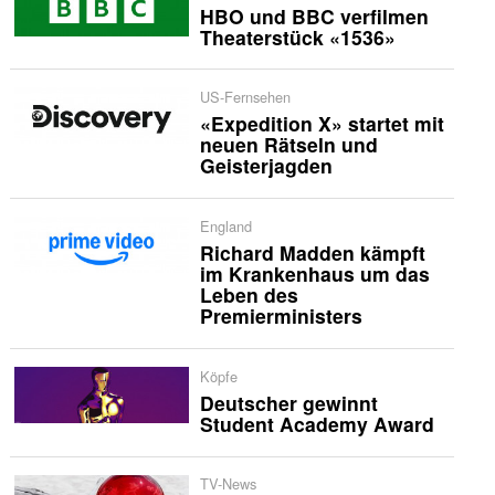
HBO und BBC verfilmen
Theaterstück «1536»
US-Fernsehen
«Expedition X» startet mit
neuen Rätseln und
Geisterjagden
England
Richard Madden kämpft
im Krankenhaus um das
Leben des
Premierministers
Köpfe
Deutscher gewinnt
Student Academy Award
TV-News