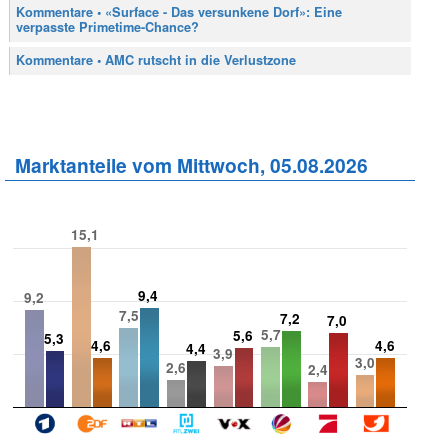
Kommentare • «Surface - Das versunkene Dorf»: Eine
verpasste Primetime-Chance?
Kommentare • AMC rutscht in die Verlustzone
Marktanteile vom Mittwoch, 05.08.2026
15,1
9,4
9,2
7,5
7,2
7,0
5,7
5,6
5,3
4,6
4,6
4,4
3,9
3,0
2,6
2,4