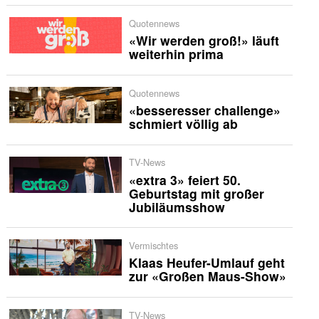
Quotennews
«Wir werden groß!» läuft
weiterhin prima
Quotennews
«besseresser challenge»
schmiert völlig ab
TV-News
«extra 3» feiert 50.
Geburtstag mit großer
Jubiläumsshow
Vermischtes
Klaas Heufer-Umlauf geht
zur «Großen Maus-Show»
TV-News