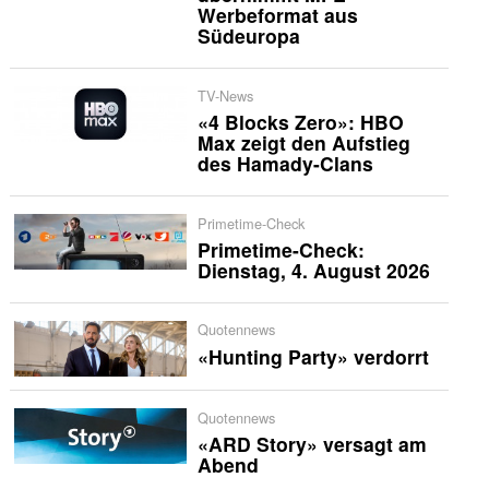
Werbeformat aus
Südeuropa
TV-News
«4 Blocks Zero»: HBO
Max zeigt den Aufstieg
des Hamady-Clans
Primetime-Check
Primetime-Check:
Dienstag, 4. August 2026
Quotennews
«Hunting Party» verdorrt
Quotennews
«ARD Story» versagt am
Abend