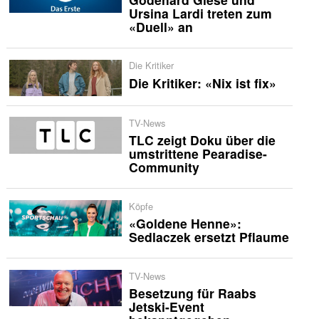
Ursina Lardi treten zum
«Duell» an
Die Kritiker
Die Kritiker: «Nix ist fix»
TV-News
TLC zeigt Doku über die
umstrittene Pearadise-
Community
Köpfe
«Goldene Henne»:
Sedlaczek ersetzt Pflaume
TV-News
Besetzung für Raabs
Jetski-Event