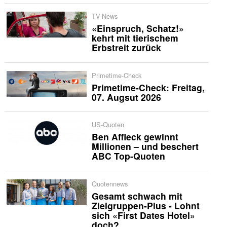
TV-News
«Einspruch, Schatz!»
kehrt mit tierischem
Erbstreit zurück
Primetime-Check
Primetime-Check: Freitag,
07. Augsut 2026
US-Quoten
Ben Affleck gewinnt
Millionen – und beschert
ABC Top-Quoten
Quotennews
Gesamt schwach mit
Zielgruppen-Plus - Lohnt
sich «First Dates Hotel»
doch?