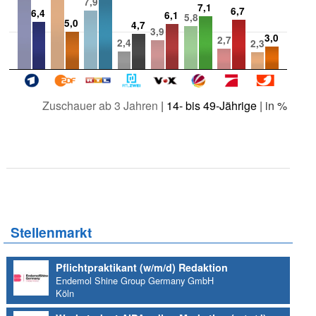
7,9
7,1
6,7
6,4
6,1
5,8
5,0
4,7
3,9
3,0
2,7
2,4
2,3
Zuschauer ab 3 Jahren
|
14- bis 49-Jährige
| in %
Stellenmarkt
Pflichtpraktikant (w/m/d) Redaktion
Endemol Shine Group Germany GmbH
Köln