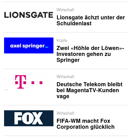
Wirtschaft
Lionsgate ächzt unter der
Schuldenlast
Köpfe
Zwei «Höhle der Löwen»-
Investoren gehen zu
Springer
Wirtschaft
Deutsche Telekom bleibt
bei MagentaTV-Kunden
vage
Wirtschaft
FIFA-WM macht Fox
Corporation glücklich