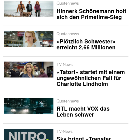
Quotennews
Hinnerk Schönemann holt
sich den Primetime-Sieg
Quotennews
«Plötzlich Schwester»
erreicht 2,66 Millionen
TV-News
«Tatort» startet mit einem
ungewöhnlichen Fall für
Charlotte Lindholm
Quotennews
RTL macht VOX das
Leben schwer
TV-News
Sky bringt «Transfer