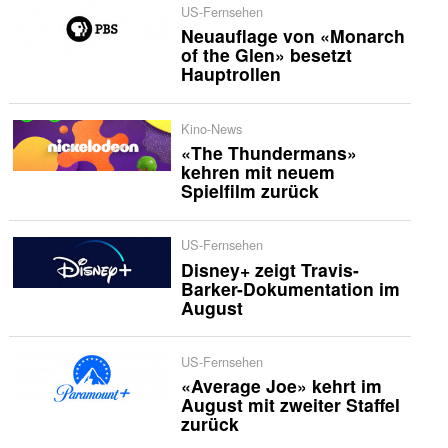
US-Fernsehen
Neuauflage von «Monarch
of the Glen» besetzt
Hauptrollen
Kino-News
«The Thundermans»
kehren mit neuem
Spielfilm zurück
US-Fernsehen
Disney+ zeigt Travis-
Barker-Dokumentation im
August
US-Fernsehen
«Average Joe» kehrt im
August mit zweiter Staffel
zurück