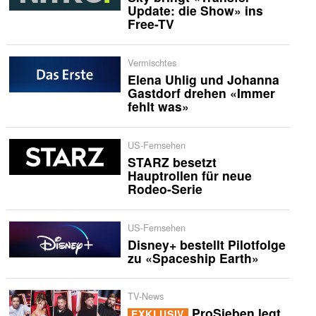
Update: die Show» ins
Free-TV
Vermischtes
Elena Uhlig und Johanna
Gastdorf drehen «Immer
fehlt was»
US-Fernsehen
STARZ besetzt
Hauptrollen für neue
Rodeo-Serie
US-Fernsehen
Disney+ bestellt Pilotfolge
zu «Spaceship Earth»
TV-News
ProSieben legt
EXKLUSIV