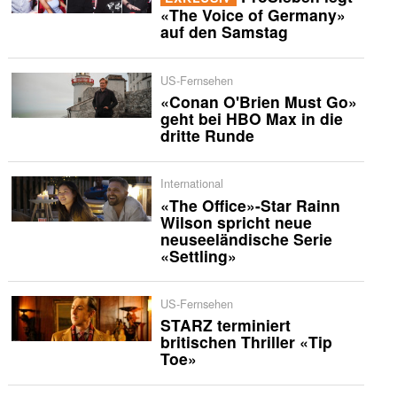
«The Voice of Germany»
auf den Samstag
US-Fernsehen
«Conan O'Brien Must Go»
geht bei HBO Max in die
dritte Runde
International
«The Office»-Star Rainn
Wilson spricht neue
neuseeländische Serie
«Settling»
US-Fernsehen
STARZ terminiert
britischen Thriller «Tip
Toe»