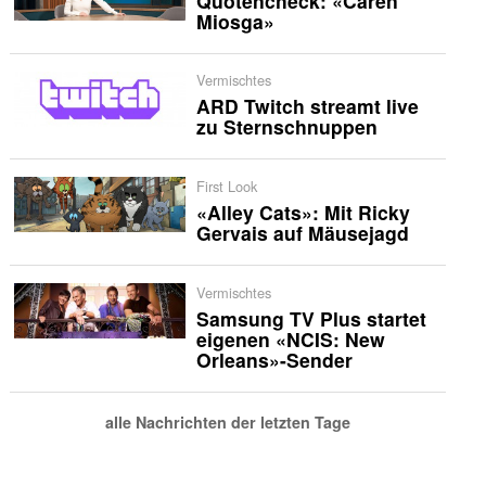
Quotencheck: «Caren
Miosga»
Vermischtes
ARD Twitch streamt live
zu Sternschnuppen
First Look
«Alley Cats»: Mit Ricky
Gervais auf Mäusejagd
Vermischtes
Samsung TV Plus startet
eigenen «NCIS: New
Orleans»-Sender
alle Nachrichten der letzten Tage