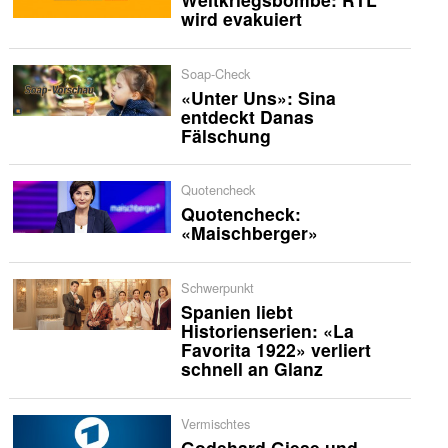
wird evakuiert
Soap-Check
«Unter Uns»: Sina
entdeckt Danas
Fälschung
Quotencheck
Quotencheck:
«Maischberger»
Schwerpunkt
Spanien liebt
Historienserien: «La
Favorita 1922» verliert
schnell an Glanz
Vermischtes
Godehard Giese und