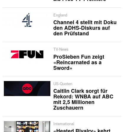
England
Channel 4 stellt mit Doku
den ADHS-Diskurs auf
den Prüfstand
TV-News
ProSieben Fun zeigt
«Reincarnated as a
Sword»
US-Quoten
Caitlin Clark sorgt für
Rekord: WNBA auf ABC
mit 2,5 Millionen
Zuschauern
International
«Heated Rivalry» kehrt