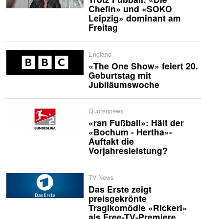
Chefin» und «SOKO
Leipzig» dominant am
Freitag
England
«The One Show» feiert 20.
Geburtstag mit
Jubiläumswoche
Quotennews
«ran Fußball»: Hält der
«Bochum - Hertha»-
Auftakt die
Vorjahresleistung?
TV-News
Das Erste zeigt
preisgekrönte
Tragikomödie «Rickerl»
als Free-TV-Premiere