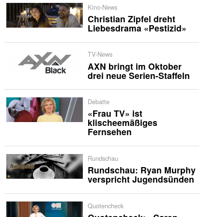
Kino-News
Christian Zipfel dreht
Liebesdrama «Pestizid»
TV-News
AXN bringt im Oktober
drei neue Serien-Staffeln
Debatte
«Frau TV» ist
klischeemäßiges
Fernsehen
Rundschau
Rundschau: Ryan Murphy
verspricht Jugendsünden
Quotencheck