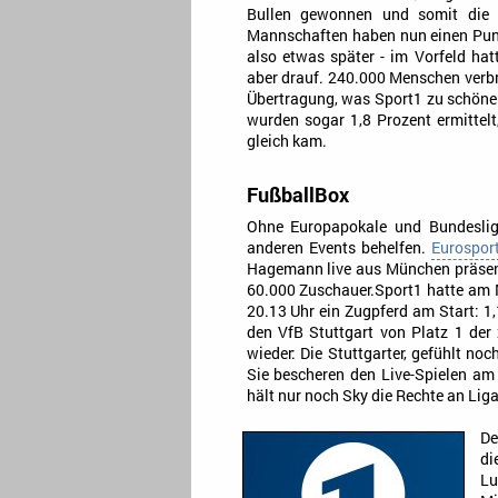
Bullen gewonnen und somit die Be
Mannschaften haben nun einen Punk
also etwas später - im Vorfeld ha
aber drauf. 240.000 Menschen verb
Übertragung, was Sport1 zu schöne
wurden sogar 1,8 Prozent ermittel
gleich kam.
FußballBox
Ohne Europapokale und Bundeslig
anderen Events behelfen.
Eurospor
Hagemann live aus München präsent
60.000 Zuschauer.Sport1 hatte am 
20.13 Uhr ein Zugpferd am Start: 1,
den VfB Stuttgart von Platz 1 der 
wieder: Die Stuttgarter, gefühlt no
Sie bescheren den Live-Spielen a
hält nur noch Sky die Rechte an Liga
De
di
Lu