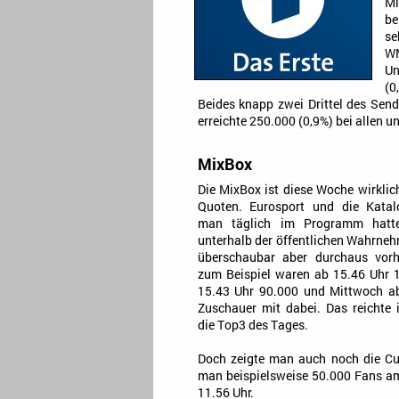
Mi
be
se
WM
Un
(0
Beides knapp zwei Drittel des Send
erreichte 250.000 (0,9%) bei allen u
MixBox
Die MixBox ist diese Woche wirklic
Quoten. Eurosport und die Katalo
man täglich im Programm hatte
unterhalb der öffentlichen Wahrneh
überschaubar aber durchaus vo
zum Beispiel waren ab 15.46 Uhr 
15.43 Uhr 90.000 und Mittwoch a
Zuschauer mit dabei. Das reichte 
die Top3 des Tages.
Doch zeigte man auch noch die Cur
man beispielsweise 50.000 Fans a
11.56 Uhr.