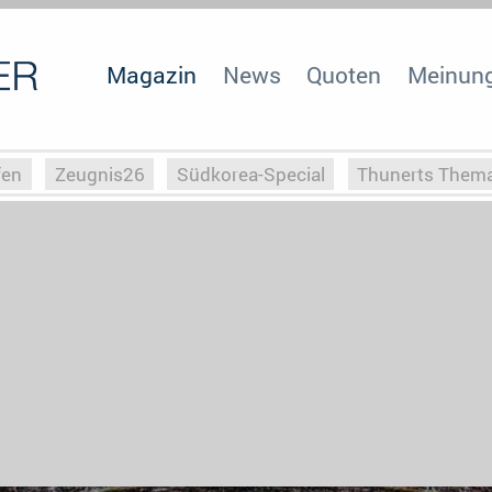
Magazin
News
Quoten
Meinun
fen
Zeugnis26
Südkorea-Special
Thunerts Them
r zu Hitler
Die Serientheorie
Faszination Horrorfil
n
Halloweeen
Weihnachts-Special
ZeugUpfronts
Special
Buchclub
Heim-EM
Screenforce25
Po
Buchclub
YouTuber
eSport im TV
Screenforce