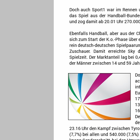
Doch auch Sport1 war im Rennen 
das Spiel aus der Handball-Bund
und zog damit ab 20.01 Uhr 270.000
Ebenfalls Handball, aber aus der 
sich zum Start der K.o.-Phase über 
rein deutsch-deutschen Spielpaaru
Zuschauer. Damit erreichte Sky d
Spielzeit. Der Marktanteil lag bei 0
der Männer zwischen 14 und 59 Jah
Do
ac
in
Eu
17
13
16
De
de
23.16 Uhr den Kampf zwischen Tyron
(7,7%) bei allen und 540.000 (7,5%)