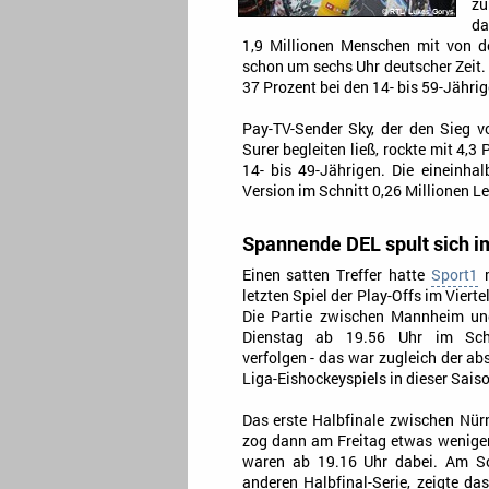
zu
da
1,9 Millionen Menschen mit von de
schon um sechs Uhr deutscher Zeit.
37 Prozent bei den 14- bis 59-Jähri
Pay-TV-Sender Sky, der den Sieg 
Surer begleiten ließ, rockte mit 4,
14- bis 49-Jährigen. Die eineinha
Version im Schnitt 0,26 Millionen Le
Spannende DEL spult sich i
Einen satten Treffer hatte
Sport1
m
letzten Spiel der Play-Offs im Viert
Die Partie zwischen Mannheim un
Dienstag ab 19.56 Uhr im Sch
verfolgen - das war zugleich der ab
Liga-Eishockeyspiels in dieser Sais
Das erste Halbfinale zwischen Nü
zog dann am Freitag etwas wenige
waren ab 19.16 Uhr dabei. Am So
anderen Halbfinal-Serie, zeigte d