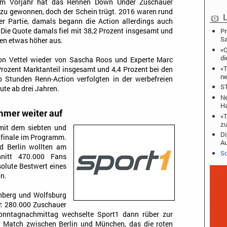
m Vorjahr hat das Rennen Down Under Zuschauer
zu gewonnen, doch der Schein trügt. 2016 waren rund
L
r Partie, damals begann die Action allerdings auch
 Die Quote damals fiel mit 38,2 Prozent insgesamt und
Pr
S
gen etwas höher aus.
«C
di
von Vettel wieder von Sascha Roos und Experte Marc
«T
3 Prozent Marktanteil insgesamt und 4,4 Prozent bei den
ne
lb Stunden Renn-Action verfolgten in der werbefreien
ST
ute ab drei Jahren.
Ne
Ha
mmer weiter auf
«T
zu
it dem siebten und
Di
elfinale im Programm.
A
d Berlin wollten am
Sc
nitt 470.000 Fans
solute Bestwert eines
on.
rnberg und Wolfsburg
r: 280.000 Zuschauer
nntagnachmittag wechselte Sport1 dann rüber zur
as Match zwischen Berlin und München, das die roten