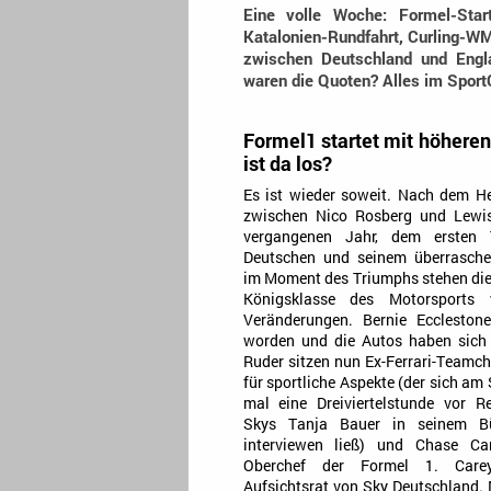
Eine volle Woche: Formel-Star
Katalonien-Rundfahrt, Curling-WM 
zwischen Deutschland und Engl
waren die Quoten? Alles im Sport
Formel1 startet mit höheren
ist da los?
Es ist wieder soweit. Nach dem He
zwischen Nico Rosberg und Lewi
vergangenen Jahr, dem ersten 
Deutschen und seinem überrasche
im Moment des Triumphs stehen die 
Königsklasse des Motorsports 
Veränderungen. Bernie Eccleston
worden und die Autos haben sich
Ruder sitzen nun Ex-Ferrari-Teamc
für sportliche Aspekte (der sich am
mal eine Dreiviertelstunde vor 
Skys Tanja Bauer in seinem Bü
interviewen ließ) und Chase Ca
Oberchef der Formel 1. Car
Aufsichtsrat von Sky Deutschland.