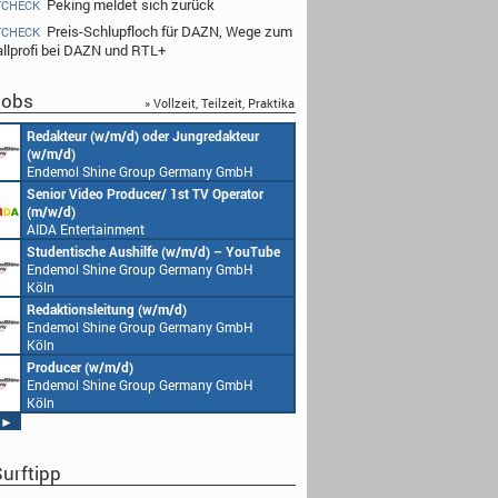
Peking meldet sich zurück
TCHECK
Preis-Schlupfloch für DAZN, Wege zum
TCHECK
llprofi bei DAZN und RTL+
obs
» Vollzeit, Teilzeit, Praktika
Redakteur (w/m/d) oder Jungredakteur
Produktionsassistenz 
(w/m/d)
Endemol Shine Group
Endemol Shine Group Germany GmbH
Köln
Köln
Senior Video Producer/ 1st TV Operator
1. Aufnahmeleitung (m
(m/w/d)
Endemol Shine Group
AIDA Entertainment
Köln
an Bord unserer Schiffe
Studentische Aushilfe (w/m/d) – YouTube
Requisiteur (m/w/d)
Endemol Shine Group Germany GmbH
Home Shopping Euro
Köln
München
Redaktionsleitung (w/m/d)
DoP – Director of Pho
Endemol Shine Group Germany GmbH
Production (m/w/d)
Köln
Home Shopping Euro
München
Producer (w/m/d)
Redaktionsassistenz (
Endemol Shine Group Germany GmbH
Endemol Shine Group
Köln
Köln
►
urftipp