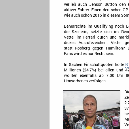
verließ auch Jenson Button den 
aktiver Fahrer. Einen deutschen GP
wie auch schon 2015 in diesem Som
Beherrschte im Qualifying noch 
die Szenerie, setzte sich im Re
Vettel im Ferrari durch und marki
dickes Ausrufezeichen. Vettel g
statt Rosberg gegen Hamilton? 
Fans wird es nur Recht sein.
In Sachen Einschaltquoten holte
R
Millionen (24,7%) bei allen und 
wollten ebenfalls ab 7.00 Uhr 8
Umworbenen verfolgen.
Di
Ze
2,
37
be
Me
Ve