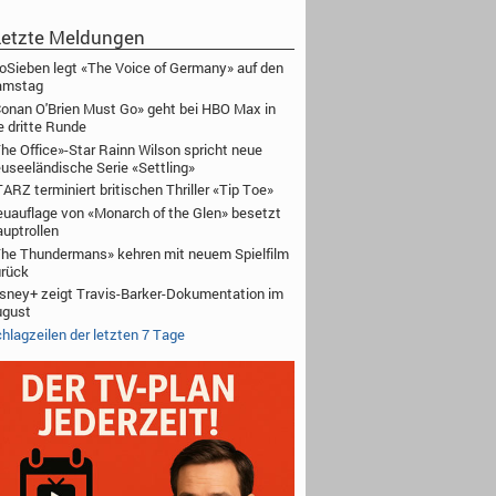
etzte Meldungen
oSieben legt «The Voice of Germany» auf den
amstag
onan O'Brien Must Go» geht bei HBO Max in
e dritte Runde
he Office»-Star Rainn Wilson spricht neue
useeländische Serie «Settling»
ARZ terminiert britischen Thriller «Tip Toe»
uauflage von «Monarch of the Glen» besetzt
uptrollen
he Thundermans» kehren mit neuem Spielfilm
rück
sney+ zeigt Travis-Barker-Dokumentation im
ugust
hlagzeilen der letzten 7 Tage