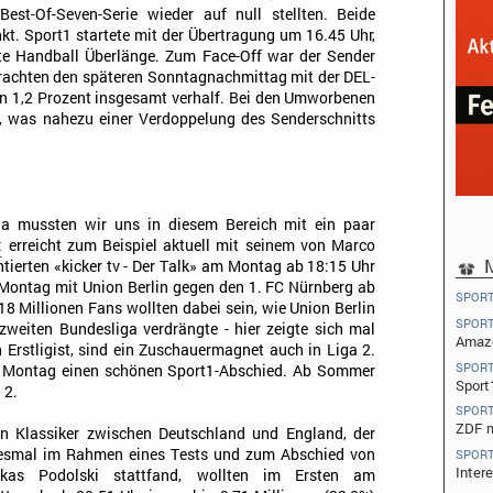
st-Of-Seven-Serie wieder auf null stellten. Beide
t. Sport1 startete mit der Übertragung um 16.45 Uhr,
tte Handball Überlänge. Zum Face-Off war der Sender
rachten den späteren Sonntagnachmittag mit der DEL-
n 1,2 Prozent insgesamt verhalf. Bei den Umworbenen
t, was nahezu einer Verdoppelung des Senderschnitts
a mussten wir uns in diesem Bereich mit ein paar
t
erreicht zum Beispiel aktuell mit seinem von Marco
M
ierten «kicker tv - Der Talk» am Montag ab 18:15 Uhr
Montag mit Union Berlin gegen den 1. FC Nürnberg ab
SPOR
18 Millionen Fans wollten dabei sein, wie Union Berlin
SPOR
zweiten Bundesliga verdrängte - hier zeigte sich mal
Amazo
ch Erstligist, sind ein Zuschauermagnet auch in Liga 2.
SPOR
m Montag einen schönen Sport1-Abschied. Ab Sommer
Sport
 2.
SPOR
ZDF m
n Klassiker zwischen Deutschland und England, der
esmal im Rahmen eines Tests und zum Abschied von
SPOR
Inter
kas Podolski stattfand, wollten im Ersten am