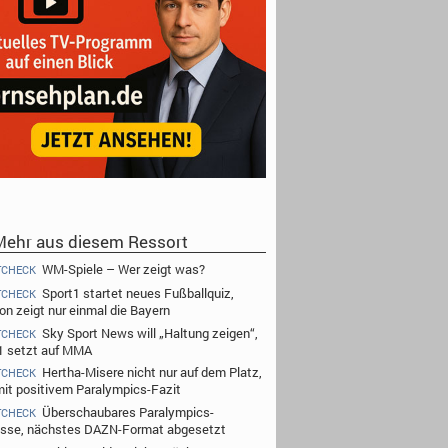
ehr aus diesem Ressort
WM-Spiele – Wer zeigt was?
TCHECK
Sport1 startet neues Fußballquiz,
TCHECK
n zeigt nur einmal die Bayern
Sky Sport News will „Haltung zeigen“,
TCHECK
1 setzt auf MMA
Hertha-Misere nicht nur auf dem Platz,
TCHECK
it positivem Paralympics-Fazit
Überschaubares Paralympics-
TCHECK
esse, nächstes DAZN-Format abgesetzt