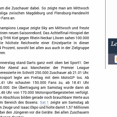
um die Zuschauer dabei. So zeigte man am Mittwoch
esliga zwischen Magdeburg und Flensburg-Handewitt
 Fans an.
Champions League zeigte Sky am Mittwoch und freute
einen neuen Saisonrekord. Das Achtelfinal-Hinspiel der
ng THW Kiel gegen Rhein-Neckar Löwen sahen 100.000
ie höchste Reichweite einer Einzelpartie in dieser
,4 Prozent, sowohl bei allen aus auch in der Zielgruppe
ren.
nnerstag stand Darts ganz weit oben bei Sport1: Der
hte Abend aus Manchester der Premier League
teressierte im Schnitt 250.000 Zuschauer ab 21.01 Uhr.
rosport legte am Freitag mit dem MotoGP los. Ab
.41 Uhr schauten 150.000 Fans zu, ab 18.41 Uhr
0.000. Die Übertragung am Samstag wurde dann ab
.46 Uhr von 170.000 Motorsportbegeisterten verfolgt.
n Abschluss bilden gerade noch brauchbare Werte aus
m Bereich des Boxens.
Sat.1
zeigte am Samstag ab
 Zeuge und Isaac Ekpo und holte damit 1,57 Millionen
 bei den Jüngeren vor die Geräte. Bei allen Zuschauern