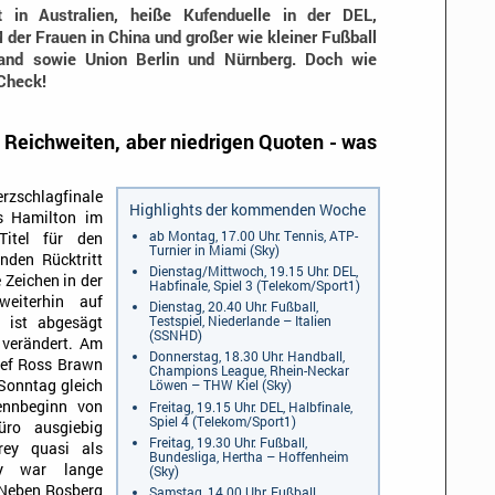
t in Australien, heiße Kufenduelle in der DEL,
der Frauen in China und großer wie kleiner Fußball
and sowie Union Berlin und Nürnberg. Doch wie
Check!
 Reichweiten, aber niedrigen Quoten - was
rzschlagfinale
Highlights der kommenden Woche
s Hamilton im
ab Montag, 17.00 Uhr: Tennis, ATP-
Titel für den
Turnier in Miami (Sky)
nden Rücktritt
Dienstag/Mittwoch, 19.15 Uhr: DEL,
Zeichen in der
Habfinale, Spiel 3 (Telekom/Sport1)
weiterhin auf
Dienstag, 20.40 Uhr: Fußball,
Testspiel, Niederlande – Italien
e ist abgesägt
(SSNHD)
 verändert. Am
Donnerstag, 18.30 Uhr: Handball,
hef Ross Brawn
Champions League, Rhein-Neckar
 Sonntag gleich
Löwen – THW Kiel (Sky)
Rennbeginn von
Freitag, 19.15 Uhr: DEL, Halbfinale,
Spiel 4 (Telekom/Sport1)
ro ausgiebig
Freitag, 19.30 Uhr: Fußball,
rey quasi als
Bundesliga, Hertha – Hoffenheim
ey war lange
(Sky)
 Neben Rosberg
Samstag, 14.00 Uhr: Fußball,