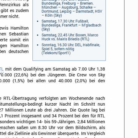
Bundesliga, Freiburg – Bremen.
Rennzirkus als
München – Augsburg, Schalke –
 gibt es zudem
Dortmund, Leipzig – Darmstadt, HSV
– Köln (Sky)
mer nicht.
Samstag, 17.30 Uhr: Fußball,
Bundesliga, Frankfurt – M’gladbach
Lewis Hamilton
(Sky)
nnen Sebastian
Samstag, 22.45 Uhr: Boxen, Marco
Huck vs. Mairis Briedis (RTL)
erte somit ein
Sonntag, 16.30 Uhr: DEL, Habfinale,
egen Hamilton
Spiel 5, sofern nötig
Den deutschen
(Telekom/Sport1)
TL
mit dem Qualifying am Samstag ab 7.00 Uhr 1,38
470.000 (22,6%) bei den Jüngeren. Die Crew von Sky
0.000 (1,5%) bei allen und 40.000 (2,0%) bei den
e RTL-Übertragung verfolgten am Wochenende nach
itumstellungs-bedingt kurzer Nacht im Schnitt nun
27 Millionen Leute ab drei Jahren. Die Quote lag bei
,1 Prozent insgesamt und 34 Prozent bei den für RTL
sonders wichtigen 14- bis 59-Jährigen. 2,84 Millionen
nschen saßen um 8.30 Uhr vor dem Bildschirm, als
ttel die Ziellinie als Gewinner überquerte. Im Vergleich