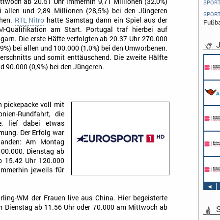
ttwoch ab 20.51 Uhr immerhin 9,71 Millionen (32,0%)
SPOR
i allen und 2,89 Millionen (28,5%) bei den Jüngeren
SPOR
hen.
RTL Nitro
hatte Samstag dann ein Spiel aus der
Fußba
-Qualifikation am Start. Portugal traf hierbei auf
garn. Die erste Häfte verfolgten ab 20.37 Uhr 270.000
J
,9%) bei allen und 100.000 (1,0%) bei den Umworbenen.
erschnitts und somit enttäuschend. Die zweite Hälfte
Pflichtpraktikant (w/m/d) Redaktion
nd 90.000 (0,9%) bei den Jüngeren.
Endemol Shine Group Germany GmbH
Köln
Werkstudent AIDAradio - Marketing (m/w/d)
AIDA Entertainment
Hamburg
h pickepacke voll mit
Stage Operator / Fachkraft für
nien-Rundfahrt, die
Veranstaltungstechnik (m/w/d) -
, lief dabei etwas
Schwerpunkt Bühne
mung. Der Erfolg war
AIDA Entertainment
Sound Operator / Fachkraft für
rhanden: Am Montag
an Bord unserer Schiffe
Veranstaltungstechnik (m/w/d) -
100.000, Dienstag ab
Schwerpunkt Ton
b 15.42 Uhr 120.000
AIDA Entertainment
TV & Film Redakteur (m/w/d)
an Bord unserer Schiffe
immerhin jeweils für
AIDA Entertainment
an Bord unserer Schiffe
◄
ling-WM der Frauen live aus China. Hier begeisterte
m Dienstag ab 11.56 Uhr oder 70.000 am Mittwoch ab
S