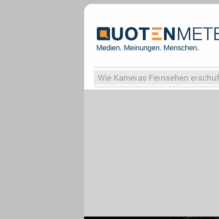
Wie Kameras Fernsehen erschu
Vergessene Serien
Von Weima
Globaler Süden
Das Ende vo
Upfronts25
AktenzeichenXY-
What the Game
Rassismus