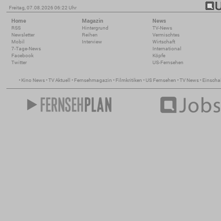
Freitag, 07.08.2026 06:22 Uhr
Home
Magazin
News
RSS
Hintergrund
TV-News
Newsletter
Reihen
Vermischtes
Mobil
Interview
Wirtschaft
7-Tage-News
International
Facebook
Köpfe
Twitter
US-Fernsehen
•
Kino News
•
TV Aktuell
•
Fernsehmagazin
•
Filmkritiken
•
US Fernsehen
•
TV News
•
Einscha