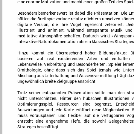
eine enorme Motivation und macht einen großen Teil des Spie
Besonders bemerkenswert ist dabei die Präsentation. Die E
hätten die Brettspielvorlage relativ nüchtern umsetzen könne
digitale Version, die ihre Vögel regelrecht zelebriert. Je
illustriert und animiert, während entspannte Musik und
meditative Atmosphäre schaffen. Dadurch wirkt «Wingspan» 
interaktive Naturdokumentation als ein klassisches Strategies
Hinzu kommt ein überraschend hoher Bildungsfaktor. Di
basieren auf real existierenden Arten und enthalten 
Lebensweise, Verbreitung und Besonderheiten. Spieler lern
Ornithologie, ohne dass sich das Spiel jemals wie Unterr
Mischung aus Unterhaltung und Wissensvermittlung trägt daz
ungewöhnlich breite Zielgruppe anspricht.
Trotz seiner entspannten Präsentation sollte man den str
nicht unterschätzen. Hinter den hübschen Illustrationen v
Optimierungsspiel. Ressourcen sind begrenzt, Entschei
Auswirkungen und jede Karte eröffnet neue Möglichkeiten. W
muss vorausplanen und flexibel auf die verfügbaren Voge
entsteht eine angenehme Tiefe, die sowohl Gelegenheitss
Strategen beschäftigt.