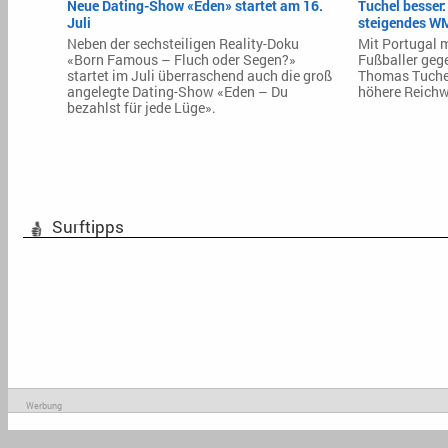
Neue Dating-Show «Eden» startet am 16.
Tuchel besser:
Juli
steigendes WM
Neben der sechsteiligen Reality-Doku
Mit Portugal 
«Born Famous – Fluch oder Segen?»
Fußballer geg
startet im Juli überraschend auch die groß
Thomas Tuchel
angelegte Dating-Show «Eden – Du
höhere Reichw
bezahlst für jede Lüge».
Surftipps
Werbung