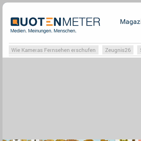
Magaz
Wie Kameras Fernsehen erschufen
Zeugnis26
Vergessene Serien
Von Weimar zu Hitler
Die Se
Globaler Süden
Das Ende von
Halloweeen
W
Upfronts25
AktenzeichenXY-Special
Buchclub
What the Game
Rassismus
Buchclub
YouTu