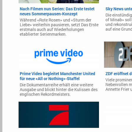
Nach Filmen nun Serien: Das Erste testet
Sky News unte
neues Sommerpausen-Konzept
Die einstündi
of Minab» soll
Während «Rote Rosen» und «Sturm der
und rekonstrui
Liebe» weiterhin pausieren, setzt Das Erste
auf eine Grun
erstmals auch auf Wiederholungen
etablierter Serienmarken.
Prime Video begleitet Manchester United
ZDF eröffnet 
für neue «All or Nothing»-Staffel
Viele prominen
Nebenrollen m
Die Dokumentarreihe erhält eine weitere
Annette Frier 
Ausgabe und blickt hinter die Kulissen des
englischen Rekordmeisters.