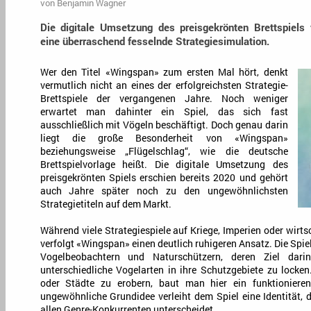
von
Benjamin Wagner
Die digitale Umsetzung des preisgekrönten Brettspiels
eine überraschend fesselnde Strategiesimulation.
Wer den Titel «Wingspan» zum ersten Mal hört, denkt
vermutlich nicht an eines der erfolgreichsten Strategie-
Brettspiele der vergangenen Jahre. Noch weniger
erwartet man dahinter ein Spiel, das sich fast
ausschließlich mit Vögeln beschäftigt. Doch genau darin
liegt die große Besonderheit von «Wingspan»
beziehungsweise „Flügelschlag“, wie die deutsche
Brettspielvorlage heißt. Die digitale Umsetzung des
preisgekrönten Spiels erschien bereits 2020 und gehört
auch Jahre später noch zu den ungewöhnlichsten
Strategietiteln auf dem Markt.
Während viele Strategiespiele auf Kriege, Imperien oder wirts
verfolgt «Wingspan» einen deutlich ruhigeren Ansatz. Die Spiel
Vogelbeobachtern und Naturschützern, deren Ziel darin
unterschiedliche Vogelarten in ihre Schutzgebiete zu locken
oder Städte zu erobern, baut man hier ein funktioniere
ungewöhnliche Grundidee verleiht dem Spiel eine Identität, 
allen Genre-Konkurrenten unterscheidet.