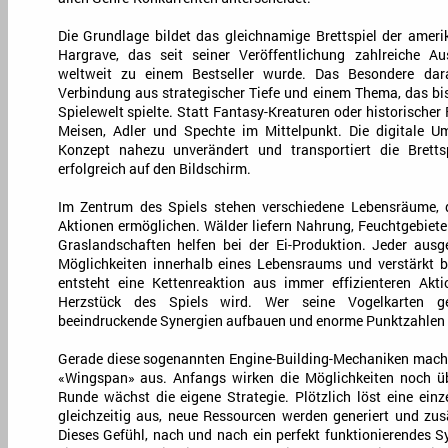
Die Grundlage bildet das gleichnamige Brettspiel der ameri
Hargrave, das seit seiner Veröffentlichung zahlreiche 
weltweit zu einem Bestseller wurde. Das Besondere da
Verbindung aus strategischer Tiefe und einem Thema, das bis
Spielewelt spielte. Statt Fantasy-Kreaturen oder historischer
Meisen, Adler und Spechte im Mittelpunkt. Die digitale 
Konzept nahezu unverändert und transportiert die Bretts
erfolgreich auf den Bildschirm.
Im Zentrum des Spiels stehen verschiedene Lebensräume, di
Aktionen ermöglichen. Wälder liefern Nahrung, Feuchtgebiete
Graslandschaften helfen bei der Ei-Produktion. Jeder ausge
Möglichkeiten innerhalb eines Lebensraums und verstärkt b
entsteht eine Kettenreaktion aus immer effizienteren Akti
Herzstück des Spiels wird. Wer seine Vogelkarten ge
beeindruckende Synergien aufbauen und enorme Punktzahlen e
Gerade diese sogenannten Engine-Building-Mechaniken mach
«Wingspan» aus. Anfangs wirken die Möglichkeiten noch üb
Runde wächst die eigene Strategie. Plötzlich löst eine einz
gleichzeitig aus, neue Ressourcen werden generiert und zu
Dieses Gefühl, nach und nach ein perfekt funktionierendes S