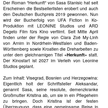
Der Roman "Herkunft" von Sasa Stanisic hat seit
Erscheinen die Bestsellerlisten erobert und auch
den Deutschen Buchpreis 2019 gewonnen. Nun
wird der Bucherfolg von UFA Fiction in Ko-
Produktion mit LEONINE Studios und ARD
Degeto Film fürs Kino verfilmt. Seit Mitte April
finden unter der Regie von Clara Zoë My-Linh
von Arnim in Nordrhein-Westfalen und Baden-
Württemberg sowie Kroatien die Dreharbeiten zu
unter dem gleichnamigen Titel
«Herkunft»
statt.
Der Kinostart ist 2027 im Verleih von Leonine
Studios geplant.
Zum Inhalt: Visegrad, Bosnien und Herzegowina:
Eigentlich holt der Schriftsteller Aleksandar,
genannt Sasa, seine resolute, demenzkranke
Großmutter Kristina ab, um sie in ein Pflegeheim
zu bringen. Doch Kristina ist der festen
Überzeugung, dass eine gemeinsame Reise in