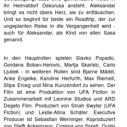
ihr Heimatdorf Oskorusa ansteht. Aleksandar
bringt es nicht übers Herz, sie zu enttäuschen.
Und so beginnt für beide ein Roadtrip, der zur
ungeplanten Reise in die Vergangenheit wird -
auch für Aleksandar, als Kind von allen Sasa
genannt.
In den Hauptrollen spielen Slavko Popadic,
Gordana Boban-Herovic, Marija Skarisic, Carlo
Ljubek - in weiteren Rollen sind Bjarne Mädel,
Anke Engelke, Karoline Herfurth, Max Riemelt,
Stipe Erceg und Nina Kunzendorf zu sehen. Der
Film ist eine Produktion von UFA Fiction in
Zusammenarbeit mit Leonine Studios und ARD
Degeto Film. Produziert von Sinah Swyter (UFA
Fiction) und Leslie-Alina Schäfer. Executive
Producer ist Sebastian Werninger. Koproduziert
von Steffi Ackermann, Cosima von Spreti, Quirin