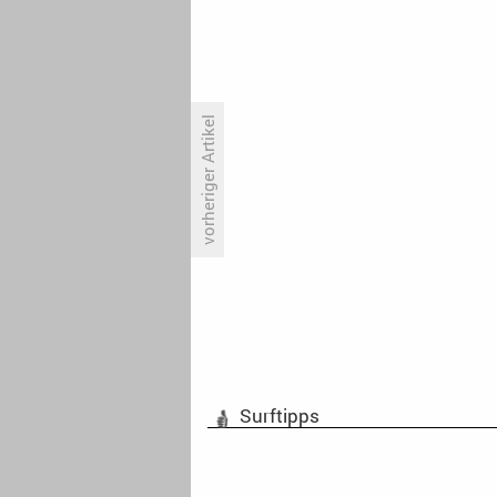
vorheriger Artikel
«The Reluctant Traveler»-Trailer
ist da
Surftipps