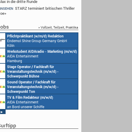
ax in die dritte Runde
STARZ terminiert britischen Thriller
RNSEHEN
Toe»
obs
» Vollzeit, Teilzeit, Praktika
Pflichtpraktikant (w/m/d) Redaktion
Endemol Shine Group Germany GmbH
Köln
Werkstudent AIDAradio - Marketing (m/w/d)
AIDA Entertainment
Hamburg
Stage Operator / Fachkraft für
Veranstaltungstechnik (m/w/d) -
Schwerpunkt Bühne
AIDA Entertainment
Sound Operator / Fachkraft für
an Bord unserer Schiffe
Veranstaltungstechnik (m/w/d) -
Schwerpunkt Ton
AIDA Entertainment
TV & Film Redakteur (m/w/d)
an Bord unserer Schiffe
AIDA Entertainment
an Bord unserer Schiffe
►
urftipp