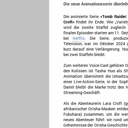
Die neue Animationsserie überlebt
Die animierte Serie
«Tomb Raider:
Croft»
findet ihr Ende. Wie „Variety
wird die zweite Staffel zugleich 
finalen Episoden starten am 11. De
bei
Netflix
. Die Serie, produz
Television, war im Oktober 2024 g
kurz darauf eine Verlängerung. Nun
bei zwei Staffeln bleibt.
Zum weiteren Voice-Cast gehören O
den Kulissen ist Tasha Huo als S
Animation übernimmt die Umsetzun
einer Live-Action-Serie, in der Sop
Damit bleibt die Marke trotz des N
Streaming-Geschäft.
Als die Abenteurerin Lara Croft (
afrikanischer Orisha-Masken entdec
Fukuhara) zusammen, um die wert
neues Abenteuer führt sie rund um
Geheimnisse der Orisha-Geschichte