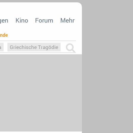
gen
Kino
Forum
Mehr
ende
a
Griechische Tragödie
m
Die Macht der KI
26
nisvergabe
dcast-Reviews
Upfronts21