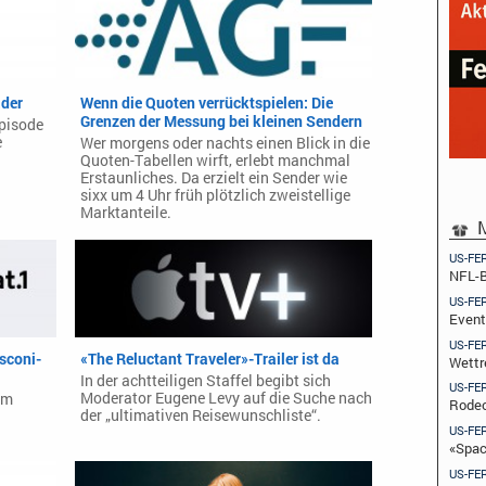
äder
Wenn die Quoten verrücktspielen: Die
Grenzen der Messung bei kleinen Sendern
Episode
e
Wer morgens oder nachts einen Blick in die
Quoten-Tabellen wirft, erlebt manchmal
Erstaunliches. Da erzielt ein Sender wie
sixx um 4 Uhr früh plötzlich zweistellige
Marktanteile.
M
US-FE
NFL-B
US-FE
Event
US-FE
sconi-
«The Reluctant Traveler»-Trailer ist da
Wettr
In der achtteiligen Staffel begibt sich
US-FE
Moderator Eugene Levy auf die Suche nach
em
Rodeo
der „ultimativen Reisewunschliste“.
US-FE
«Spac
US-FE