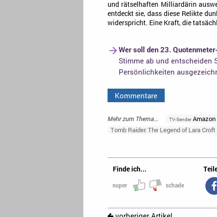
und rätselhaften Milliardärin auswe
entdeckt sie, dass diese Relikte du
widerspricht. Eine Kraft, die tatsächl
Wer soll den 23. Quotenmeter
Stimme ab und entscheiden S
Persönlichkeiten ausgezeich
Kommentare
Mehr zum Thema...
Amazon 
TV-Sender
Tomb Raider: The Legend of Lara Croft
Finde ich...
Teile
super
schade
vorheriger Artikel