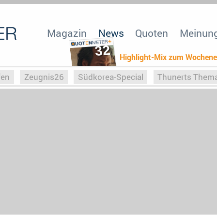
Magazin
News
Quoten
Meinun
32
Highlight-Mix zum Wochen
fen
Zeugnis26
Südkorea-Special
Thunerts Them
r zu Hitler
Die Serientheorie
Faszination Horrorfil
n
Halloweeen
Weihnachts-Special
ZeugUpfronts
Special
Buchclub
Heim-EM
Screenforce25
Po
Buchclub
YouTuber
eSport im TV
Screenforce