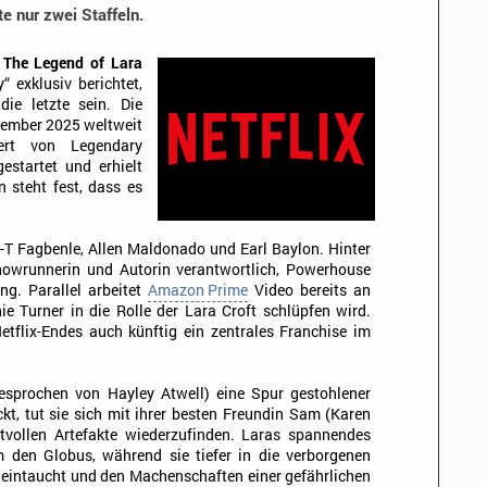
e nur zwei Staffeln.
 The Legend of Lara
“ exklusiv berichtet,
die letzte sein. Die
zember 2025 weltweit
iert von Legendary
estartet und erhielt
 steht fest, dass es
-T Fagbenle, Allen Maldonado und Earl Baylon. Hinter
howrunnerin und Autorin verantwortlich, Powerhouse
g. Parallel arbeitet
Amazon Prime
Video bereits an
hie Turner in die Rolle der Lara Croft schlüpfen wird.
etflix-Endes auch künftig ein zentrales Franchise im
gesprochen von Hayley Atwell) eine Spur gestohlener
kt, tut sie sich mit ihrer besten Freundin Sam (Karen
vollen Artefakte wiederzufinden. Laras spannendes
 den Globus, während sie tiefer in die verborgenen
 eintaucht und den Machenschaften einer gefährlichen