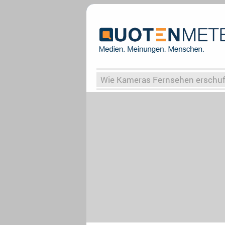
Wie Kameras Fernsehen erschu
Vergessene Serien
Von Weima
Globaler Süden
Das Ende vo
Upfronts25
AktenzeichenXY-
What the Game
Rassismus