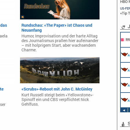
HBO M
US-FE
«Tip 
 das
Rundschau: «The Paper» ist Chaos und
J
Neuanfang
aela
Humor, Improvisation und der harte Alltag
des Journalismus prallen hier aufeinander
– mit holprigem Start, aber wachsendem
Charme.
te
«Scrubs»-Reboot mit John C. McGinley
Kurt Russell steigt beim «Yellowstone»-
Spinoff ein und CBS verpflichtet Nick
Gehlfuss.
ser
◄
S