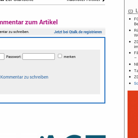
L
FO
mmentar zum Artikel
Be
Rü
W
ZD
im
Fi
– 
NB
Ta
ZD
Sc