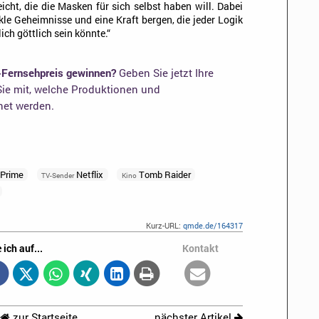
icht, die die Masken für sich selbst haben will. Dabei
nkle Geheimnisse und eine Kraft bergen, die jeder Logik
ich göttlich sein könnte.“
-Fernsehpreis gewinnen?
Geben Sie jetzt Ihre
ie mit, welche Produktionen und
net werden.
Prime
Netflix
Tomb Raider
TV-Sender
Kino
Kurz-URL:
qmde.de/164317
 ich auf...
Kontakt
zur Startseite
nächster Artikel