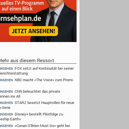
ehr aus diesem Ressort
FOX setzt auf Kontinuität bei seiner
RNSEHEN
erichterstattung
NBC macht «The Voice» zum Promi-
RNSEHEN
CNN beleuchtet das private
RNSEHEN
ennen ins All
STARZ besetzt Hauptrollen für neue
RNSEHEN
-Serie
Disney+ bestellt Pilotfolge zu
RNSEHEN
eship Earth»
«Conan O'Brien Must Go» geht bei
RNSEHEN