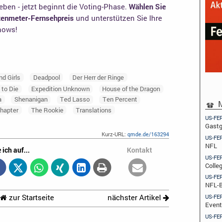
ben - jetzt beginnt die Voting-Phase.
Wählen Sie
otenmeter-Fernsehpreis
und unterstützen Sie Ihre
shows!
nd Girls
Deadpool
Der Herr der Ringe
 to Die
Expedition Unknown
House of the Dragon
a
Shenanigan
Ted Lasso
Ten Percent
M
Chapter
The Rookie
Translations
US-FE
Gastg
Kurz-URL:
qmde.de/163294
US-FE
NFL
 ich auf...
Kontakt
US-FE
Colle
US-FE
NFL-B
US-FE
zur Startseite
nächster Artikel
Event
US-FE