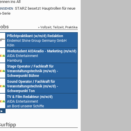
ennen ins All
STARZ besetzt Hauptrollen für neue
RNSEHEN
-Serie
obs
» Vollzeit, Teilzeit, Praktika
Pflichtpraktikant (w/m/d) Redaktion
Endemol Shine Group Germany GmbH
Köln
Werkstudent AIDAradio - Marketing (m/w/d)
AIDA Entertainment
Hamburg
Stage Operator / Fachkraft für
Veranstaltungstechnik (m/w/d) -
Schwerpunkt Bühne
AIDA Entertainment
Sound Operator / Fachkraft für
an Bord unserer Schiffe
Veranstaltungstechnik (m/w/d) -
Schwerpunkt Ton
AIDA Entertainment
TV & Film Redakteur (m/w/d)
an Bord unserer Schiffe
AIDA Entertainment
an Bord unserer Schiffe
►
urftipp