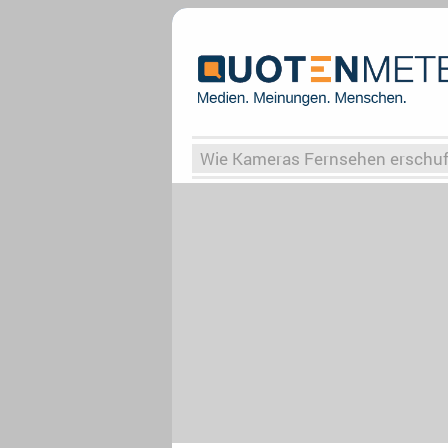
Wie Kameras Fernsehen erschu
Vergessene Serien
Von Weima
Globaler Süden
Das Ende vo
Upfronts25
AktenzeichenXY-
What the Game
Rassismus