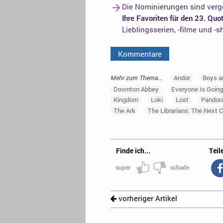
Die Nominierungen sind verge
Ihre Favoriten für den 23. Qu
Lieblingsserien, -filme und -
Kommentare
Mehr zum Thema...
Andor
Boys a
Downton Abbey
Everyone Is Going
Kingdom
Loki
Lost
Pandor
The Ark
The Librarians: The Next 
Finde ich...
Teile
super
schade
vorheriger Artikel