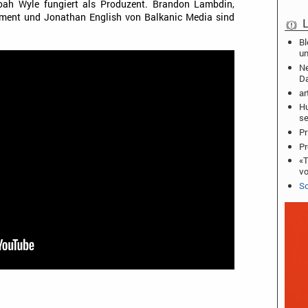
oah Wyle fungiert als Produzent. Brandon Lambdin,
nment und Jonathan English von Balkanic Media sind
L
Bl
un
Ne
D
ar
Hu
se
Pr
Pr
«T
vo
Sc