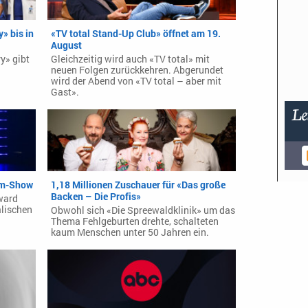
» bis in
«TV total Stand-Up Club» öffnet am 19.
August
y» gibt
Gleichzeitig wird auch «TV total» mit
neuen Folgen zurückkehren. Abgerundet
wird der Abend von «TV total – aber mit
Gast».
um-Show
1,18 Millionen Zuschauer für «Das große
Backen – Die Profis»
ward
lischen
Obwohl sich «Die Spreewaldklinik» um das
Thema Fehlgeburten drehte, schalteten
kaum Menschen unter 50 Jahren ein.