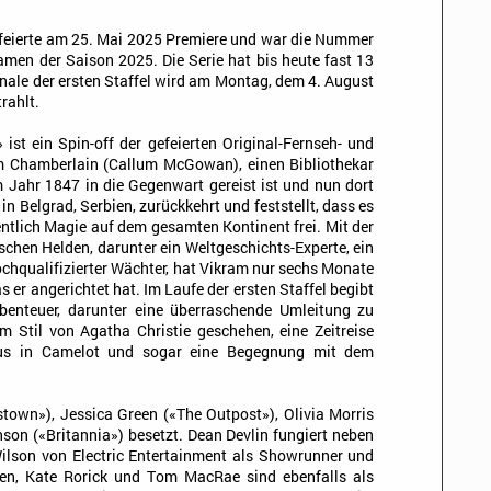
 feierte am 25. Mai 2025 Premiere und war die Nummer
amen der Saison 2025. Die Serie hat bis heute fast 13
inale der ersten Staffel wird am Montag, dem 4. August
rahlt.
ist ein Spin-off der gefeierten Original-Fernseh- und
m Chamberlain (Callum McGowan), einen Bibliothekar
 Jahr 1847 in die Gegenwart gereist ist und nun dort
 in Belgrad, Serbien, zurückkehrt und feststellt, dass es
entlich Magie auf dem gesamten Kontinent frei. Mit der
schen Helden, darunter ein Weltgeschichts-Experte, ein
chqualifizierter Wächter, hat Vikram nur sechs Monate
s er angerichtet hat. Im Laufe der ersten Staffel begibt
benteuer, darunter eine überraschende Umleitung zu
 Stil von Agatha Christie geschehen, eine Zeitreise
tus in Camelot und sogar eine Begegnung mit dem
town»), Jessica Green («The Outpost»), Olivia Morris
son («Britannia») besetzt. Dean Devlin fungiert neben
lson von Electric Entertainment als Showrunner und
en, Kate Rorick und Tom MacRae sind ebenfalls als