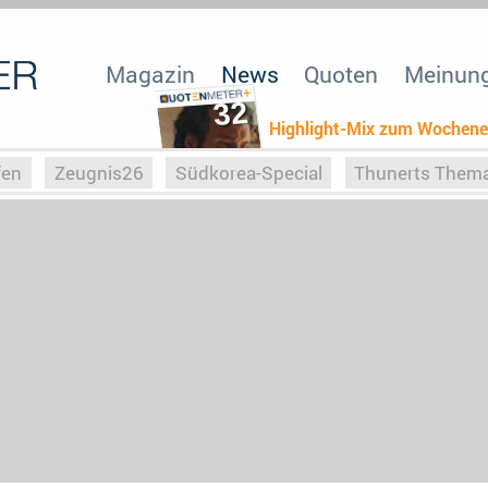
Magazin
News
Quoten
Meinun
32
Highlight-Mix zum Wochen
fen
Zeugnis26
Südkorea-Special
Thunerts Them
r zu Hitler
Die Serientheorie
Faszination Horrorfil
n
Halloweeen
Weihnachts-Special
ZeugUpfronts
Special
Buchclub
Heim-EM
Screenforce25
Po
Buchclub
YouTuber
eSport im TV
Screenforce