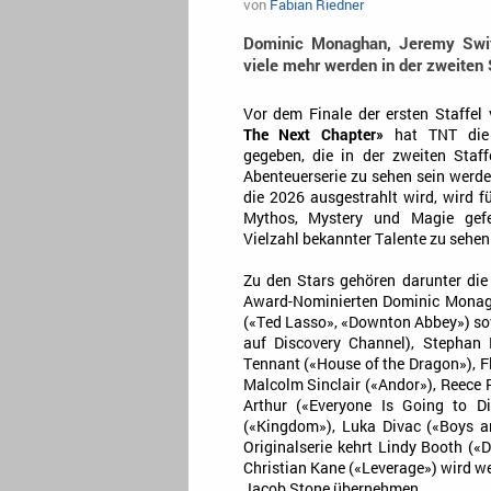
von
Fabian Riedner
Dominic Monaghan, Jeremy Swift
viele mehr werden in der zweiten S
Vor dem Finale der ersten Staffel
The Next Chapter»
hat TNT die 
gegeben, die in der zweiten Staff
Abenteuerserie zu sehen sein werden
die 2026 ausgestrahlt wird, wird f
Mythos, Mystery und Magie gefe
Vielzahl bekannter Talente zu sehen
Zu den Stars gehören darunter die
Award-Nominierten Dominic Monagh
(«Ted Lasso», «Downton Abbey») so
auf Discovery Channel), Stephan 
Tennant («House of the Dragon»), Fl
Malcolm Sinclair («Andor»), Reece R
Arthur («Everyone Is Going to D
(«Kingdom»), Luka Divac («Boys a
Originalserie kehrt Lindy Booth («
Christian Kane («Leverage») wird we
Jacob Stone übernehmen.