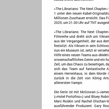
«The Librarians: The Next Chapter»
1 unter den neuen Kabel-Originaldr
Millionen Zuschauer erreicht. Das F
2025, um 21.00 Uhr auf TNT ausgest
«The Librarians: The Next Chapter» 
Filmreihe und dreht sich um Vikra
aus der Vergangenheit, der aus dem
festsitzt. Als Vikram in sein Schloss
nun ein Museum ist, setzt er verseh
Hilfe eines neuen Teams aus eklekti
wissenschaftliches Genie und ein ho
Zeit, um das Chaos zu beseitigen, da
sich das Team auf fantastische A
einem Herrenhaus, in dem Morde im
zurück in die Zeit von König Ar
allerersten Vampir.
Die Serie ist mit McGowan («James
(«Hotel Portofino») und Bluey Robin
Marc Roskin und Rachel Olschan-Wi
ausführender Produzent. Gary Ros