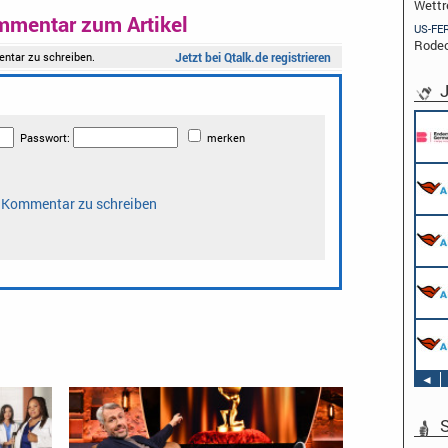
Wettr
mmentar zum Artikel
US-FE
Rodeo
J
◄
S