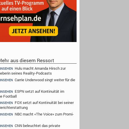
ehr aus diesem Ressort
Hulu macht Amanda Hirsch zur
RNSEHEN
eberin seines Reality-Podcasts
Carrie Underwood singt weiter für die
RNSEHEN
ESPN setzt auf Kontinuität im
RNSEHEN
ge Football
FOX setzt auf Kontinuität bei seiner
RNSEHEN
erichterstattung
NBC macht «The Voice» zum Promi-
RNSEHEN
CNN beleuchtet das private
RNSEHEN