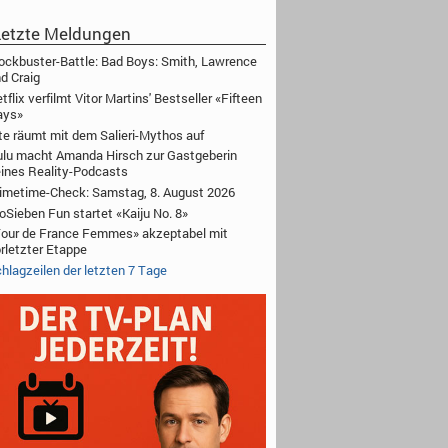
etzte Meldungen
ockbuster-Battle: Bad Boys: Smith, Lawrence
d Craig
tflix verfilmt Vitor Martins' Bestseller «Fifteen
ays»
te räumt mit dem Salieri-Mythos auf
lu macht Amanda Hirsch zur Gastgeberin
ines Reality-Podcasts
imetime-Check: Samstag, 8. August 2026
oSieben Fun startet «Kaiju No. 8»
our de France Femmes» akzeptabel mit
rletzter Etappe
hlagzeilen der letzten 7 Tage