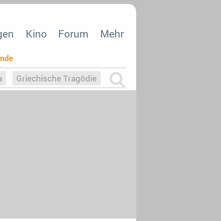
gen
Kino
Forum
Mehr
ende
a
Griechische Tragödie
m
Die Macht der KI
26
nisvergabe
dcast-Reviews
Upfronts21