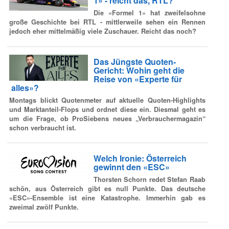
1» - reicht das, RTL?
Die «Formel 1» hat zweifelsohne
große Geschichte bei RTL - mittlerweile sehen ein Rennen
jedoch eher mittelmäßig viele Zuschauer. Reicht das noch?
Das Jüngste Quoten-
Gericht: Wohin geht die
Reise von «Experte für
alles»?
Montags blickt Quotenmeter auf aktuelle Quoten-Highlights
und Marktanteil-Flops und ordnet diese ein. Diesmal geht es
um die Frage, ob ProSiebens neues „Verbrauchermagazin“
schon verbraucht ist.
Welch Ironie: Österreich
gewinnt den «ESC»
Thorsten Schorn redet Stefan Raab
schön, aus Österreich gibt es null Punkte. Das deutsche
«ESC»-Ensemble ist eine Katastrophe. Immerhin gab es
zweimal zwölf Punkte.