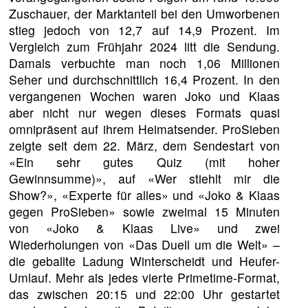
Zuschauer, der Marktanteil bei den Umworbenen
stieg jedoch von 12,7 auf 14,9 Prozent. Im
Vergleich zum Frühjahr 2024 litt die Sendung.
Damals verbuchte man noch 1,06 Millionen
Seher und durchschnittlich 16,4 Prozent. In den
vergangenen Wochen waren Joko und Klaas
aber nicht nur wegen dieses Formats quasi
omnipräsent auf ihrem Heimatsender. ProSieben
zeigte seit dem 22. März, dem Sendestart von
«Ein sehr gutes Quiz (mit hoher
Gewinnsumme)», auf «Wer stiehlt mir die
Show?», «Experte für alles» und «Joko & Klaas
gegen ProSieben» sowie zweimal 15 Minuten
von «Joko & Klaas Live» und zwei
Wiederholungen von «Das Duell um die Welt» –
die geballte Ladung Winterscheidt und Heufer-
Umlauf. Mehr als jedes vierte Primetime-Format,
das zwischen 20:15 und 22:00 Uhr gestartet