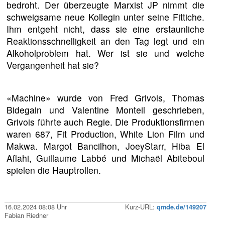
bedroht. Der überzeugte Marxist JP nimmt die
schweigsame neue Kollegin unter seine Fittiche.
Ihm entgeht nicht, dass sie eine erstaunliche
Reaktionsschnelligkeit an den Tag legt und ein
Alkoholproblem hat. Wer ist sie und welche
Vergangenheit hat sie?
«Machine» wurde von Fred Grivois, Thomas
Bidegain und Valentine Monteil geschrieben,
Grivois führte auch Regie. Die Produktionsfirmen
waren 687, Fit Production, White Lion Film und
Makwa. Margot Bancilhon, JoeyStarr, Hiba El
Aflahi, Guillaume Labbé und Michaël Abiteboul
spielen die Hauptrollen.
16.02.2024 08:08 Uhr
Kurz-URL:
qmde.de/149207
Fabian Riedner