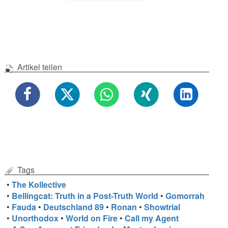
Artikel teilen
Tags
•
The Kollective
•
Bellingcat: Truth in a Post-Truth World
•
Gomorrah
•
Fauda
•
Deutschland 89
•
Ronan
•
Showtrial
•
Unorthodox
•
World on Fire
•
Call my Agent