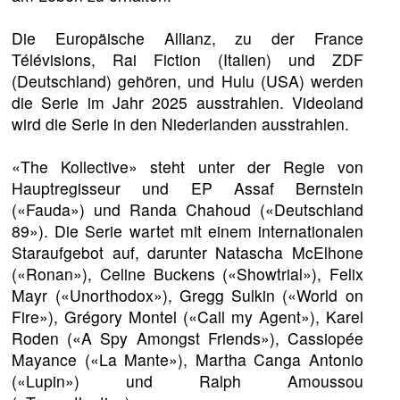
Die Europäische Allianz, zu der France
Télévisions, Rai Fiction (Italien) und ZDF
(Deutschland) gehören, und Hulu (USA) werden
die Serie im Jahr 2025 ausstrahlen. Videoland
wird die Serie in den Niederlanden ausstrahlen.
«The Kollective» steht unter der Regie von
Hauptregisseur und EP Assaf Bernstein
(«Fauda») und Randa Chahoud («Deutschland
89»). Die Serie wartet mit einem internationalen
Staraufgebot auf, darunter Natascha McElhone
(«Ronan»), Celine Buckens («Showtrial»), Felix
Mayr («Unorthodox»), Gregg Sulkin («World on
Fire»), Grégory Montel («Call my Agent»), Karel
Roden («A Spy Amongst Friends»), Cassiopée
Mayance («La Mante»), Martha Canga Antonio
(«Lupin») und Ralph Amoussou