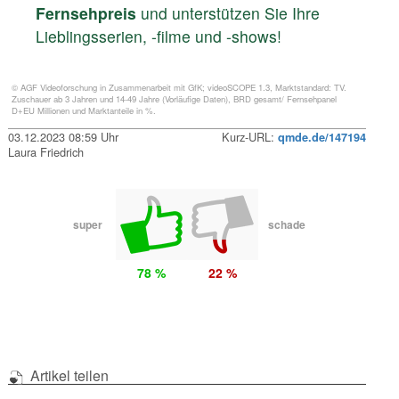
Fernsehpreis
und unterstützen Sie Ihre
Lieblingsserien, -filme und -shows!
© AGF Videoforschung in Zusammenarbeit mit GfK; videoSCOPE 1.3, Marktstandard: TV.
Zuschauer ab 3 Jahren und 14-49 Jahre (Vorläufige Daten), BRD gesamt/ Fernsehpanel
D+EU Millionen und Marktanteile in %.
03.12.2023 08:59 Uhr
Kurz-URL:
qmde.de/147194
Laura Friedrich
super
schade
78 %
22 %
Artikel teilen