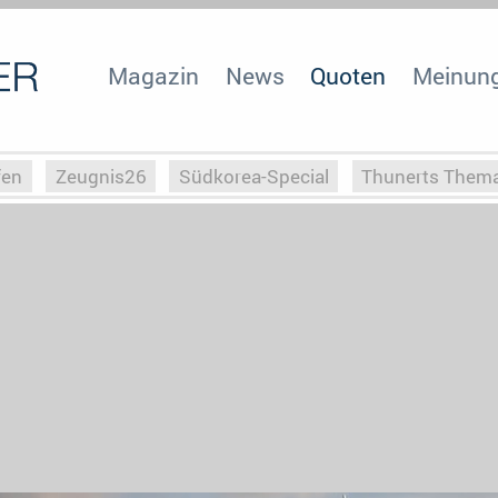
Magazin
News
Quoten
Meinun
fen
Zeugnis26
Südkorea-Special
Thunerts Them
r zu Hitler
Die Serientheorie
Faszination Horrorfil
n
Halloweeen
Weihnachts-Special
ZeugUpfronts
Special
Buchclub
Heim-EM
Screenforce25
Po
Buchclub
YouTuber
eSport im TV
Screenforce