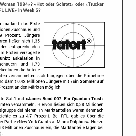
 Woman 1984»? «Hot oder Schrott» oder «Trucker
FL LIVE» in Week 5?
»
markiert das Erste
ionen Zuschauer und
9 Prozent. Jüngere
ren ließen sich 1,35
 des entsprechenden
im Ersten verzögerte
unkt: Eskalation in
schauern und 1,73
ier lagen die Anteile
iten versammelten sich hingegen über die Primetime
nd damit 0,42 Millionen Jüngere mit
«Ein Sommer auf
 Prozent an den Märkten möglich.
lte Sat.1 mit
«James Bond 007: Ein Quantum Trost»
mten versammeln. Hiervon ließen sich 0,38 Millionen
lgruppe definieren. In Marktanteilen waren demnach
eichte es zu 4,7 Prozent. Bei RTL gab es über die
er Partie «New York Giants at Miami Dolphins». Hierzu
,53 Millionen Zuschauer ein, die Marktanteile lagen bei
).