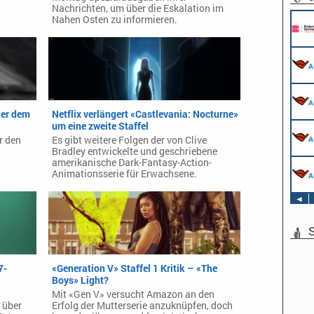
Nachrichten, um über die Eskalation im
Pflichtpraktikant (w/m/d) Redaktion
Nahen Osten zu informieren.
Endemol Shine Group Germany GmbH
Köln
Werkstudent AIDAradio - Marketing (m/w/d)
AIDA Entertainment
Hamburg
Stage Operator / Fachkraft für
Veranstaltungstechnik (m/w/d) -
ter dem
Netflix verlängert «Castlevania: Nocturne»
Schwerpunkt Bühne
um eine zweite Staffel
AIDA Entertainment
Sound Operator / Fachkraft für
an Bord unserer Schiffe
Veranstaltungstechnik (m/w/d) -
r den
Es gibt weitere Folgen der von Clive
Schwerpunkt Ton
Bradley entwickelte und geschriebene
AIDA Entertainment
amerikanische Dark-Fantasy-Action-
TV & Film Redakteur (m/w/d)
an Bord unserer Schiffe
Animationsserie für Erwachsene.
AIDA Entertainment
an Bord unserer Schiffe
◄
S
7-
«Generation V» Staffel 1 Kritik – «The
Boys» Light?
Mit «Gen V» versucht Amazon an den
 über
Erfolg der Mutterserie anzuknüpfen, doch