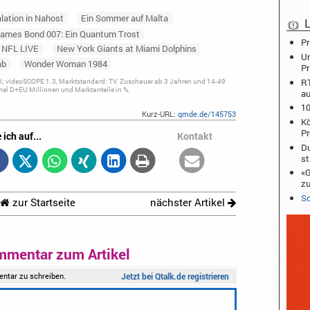
lation in Nahost
Ein Sommer auf Malta
L
ames Bond 007: Ein Quantum Trost
Pr
NFL LIVE
New York Giants at Miami Dolphins
Un
ab
Wonder Woman 1984
Pr
RT
; videoSCOPE 1.3, Marktstandard: TV. Zuschauer ab 3 Jahren und 14-49
el D+EU Millionen und Marktanteile in %.
au
10
Kurz-URL:
qmde.de/145753
Kö
Pr
 ich auf...
Kontakt
Du
st
«G
zu
Sc
zur Startseite
nächster Artikel
mmentar zum Artikel