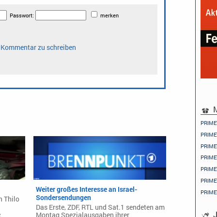
M
PRIME
PRIME
PRIME
PRIME
PRIME
PRIME
Weiter großes Interesse an Israel-
PRIME
Sondersendungen
h Thilo
Das Erste, ZDF, RTL und Sat.1 sendeten am
J
e
Montag Spezialausgaben ihrer