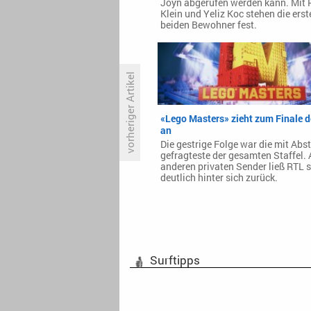
Joyn abgerufen werden kann. Mit 
Klein und Yeliz Koc stehen die erst
beiden Bewohner fest.
vorheriger Artikel
«Lego Masters» zieht zum Finale d
Mikael Marcimain dreht «An
an
Honest Life»
Die gestrige Folge war die mit Abs
gefragteste der gesamten Staffel. 
anderen privaten Sender ließ RTL 
deutlich hinter sich zurück.
Surftipps