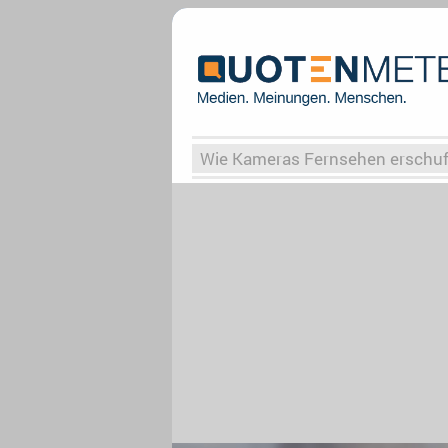
Wie Kameras Fernsehen erschu
Vergessene Serien
Von Weima
Globaler Süden
Das Ende vo
Upfronts25
AktenzeichenXY-
What the Game
Rassismus