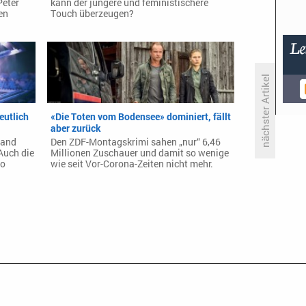
Peter
kann der jüngere und feministischere
en
Touch überzeugen?
nächster Artikel
eutlich
«Die Toten vom Bodensee» dominiert, fällt
«Aus dem Dunkel» bringt Licht
aber zurück
ins Erste
tand
Den ZDF-Montagskrimi sahen „nur“ 6,46
Auch die
Millionen Zuschauer und damit so wenige
so
wie seit Vor-Corona-Zeiten nicht mehr.