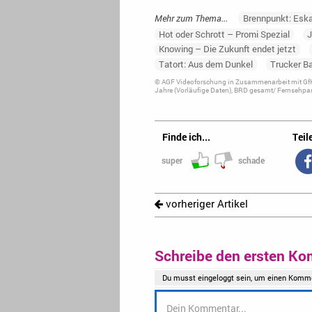
Mehr zum Thema...
Brennpunkt: Eska
Hot oder Schrott – Promi Spezial
J
Knowing – Die Zukunft endet jetzt
Tatort: Aus dem Dunkel
Trucker B
© AGF Videoforschung in Zusammenarbeit mit GfK
Jahre (Vorläufige Daten), BRD gesamt/ Fernsehpan
Finde ich...
Teile
super
schade
vorheriger Artikel
Schreibe den ersten Ko