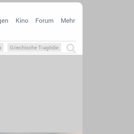
gen
Kino
Forum
Mehr
a
Griechische Tragödie
m
Die Macht der KI
26
nisvergabe
dcast-Reviews
Upfronts21