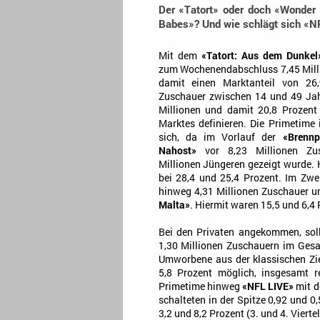
Der «Tatort» oder doch «Wonder
Babes»? Und wie schlägt sich «N
Mit dem
«Tatort: Aus dem Dunkel
zum Wochenendabschluss 7,45 Mill
damit einen Marktanteil von 26,
Zuschauer zwischen 14 und 49 Jah
Millionen und damit 20,8 Prozent
Marktes definieren. Die Primetime 
sich, da im Vorlauf der
«Brennp
Nahost»
vor 8,23 Millionen Zu
Millionen Jüngeren gezeigt wurde. H
bei 28,4 und 25,4 Prozent. Im Zwe
hinweg 4,31 Millionen Zuschauer u
Malta»
. Hiermit waren 15,5 und 6,4
Bei den Privaten angekommen, sol
1,30 Millionen Zuschauern im Gesa
Umworbene aus der klassischen Zie
5,8 Prozent möglich, insgesamt r
Primetime hinweg
«NFL LIVE»
mit d
schalteten in der Spitze 0,92 und 0
3,2 und 8,2 Prozent (3. und 4. Viertel