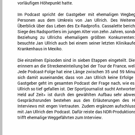
vorläufigen Höhepunkt hatte.
Im Podcast spricht der Gastgeber mit ehemaligen Wegbeg
Personen aus dem Umkreis von Jan Ullrich. Des Weiteren
Überblick über das Leben des Ex-Radprofis. Cassalette bericht
Siege des Radsportlers im jungen Alter von zehn Jahren, sonde
Beziehung zu Ullrichs ehemaligem größten Konkurrenten
besuchte Jan Ullrich auch bei einem seiner letzten Klinikau
Krankenhaus in Mexiko.
Die einzelnen Episoden sind in sieben Etappen eingeteilt. D
erinnern an die Streckeneinteilung bei der Tour de France, we
Jede Podcast-Folge hat eine Länge zwischen 35 und 59 Minute
sich damit auseinander, dass von Jan Ullrich keine Erfolge
Gastgeber geht im gesamten Podcast der Frage nach, wie es
Ullrich so tief gefallen ist. Der Sportjournalist sucht Antworte
Held auf Zeit» ist durch den gewählten Aufbau sehr abwech
Gesprächsrunden bestehen aus den Erläuterungen des H
Interviews mit engen Vertrauten. Zudem ergänzen aufschlus
mit Jan Ullrich den Podcast. Dafür reiste das NDR-Produktio
trifft ehemalige Weggefährten zum Interview.