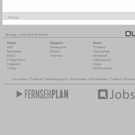
Werbung
Montag, 10.08.2026 09:36 Uhr
Home
Magazin
News
RSS
Hintergrund
TV-News
Newsletter
Reihen
Vermischtes
Mobil
Interview
Wirtschaft
7-Tage-News
International
Facebook
Köpfe
Twitter
US-Fernsehen
•
Kino News
•
TV Aktuell
•
Fernsehmagazin
•
Filmkritiken
•
US Fernsehen
•
TV News
•
Einscha