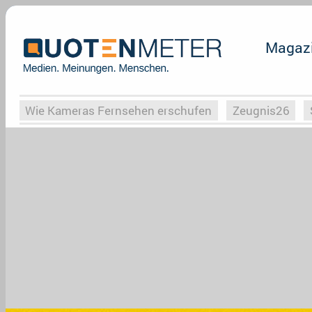
Magaz
Wie Kameras Fernsehen erschufen
Zeugnis26
Vergessene Serien
Von Weimar zu Hitler
Die Se
Globaler Süden
Das Ende von
Halloweeen
W
Upfronts25
AktenzeichenXY-Special
Buchclub
What the Game
Rassismus
Buchclub
YouTu