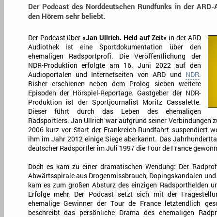
Der Podcast des Norddeutschen Rundfunks in der ARD-Au
den Hörern sehr beliebt.
Der Podcast über
«Jan Ullrich. Held auf Zeit»
in der ARD
Audiothek ist eine Sportdokumentation über den
ehemaligen Radsportprofi. Die Veröffentlichung der
NDR-Produktion erfolgte am 16. Juni 2022 auf den
Audioportalen und Internetseiten von ARD und
NDR
.
Bisher erschienen neben dem Prolog sieben weitere
Episoden der Hörspiel-Reportage. Gastgeber der NDR-
Produktion ist der Sportjournalist Moritz Cassalette.
Dieser führt durch das Leben des ehemaligen
Radsportlers. Jan Ullrich war aufgrund seiner Verbindungen 
2006 kurz vor Start der Frankreich-Rundfahrt suspendiert 
ihm im Jahr 2012 einige Siege aberkannt. Das Jahrhunderttal
deutscher Radsportler im Juli 1997 die Tour de France gewon
Doch es kam zu einer dramatischen Wendung: Der Radprofi
Abwärtsspirale aus Drogenmissbrauch, Dopingskandalen und U
kam es zum großen Absturz des einzigen Radsporthelden und
Erfolge mehr. Der Podcast setzt sich mit der Fragestell
ehemalige Gewinner der Tour de France letztendlich gesc
beschreibt das persönliche Drama des ehemaligen Radpr