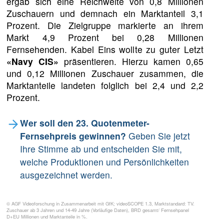
ergab sich eine Reichweite von 0,8 Millionen
Zuschauern und demnach ein Marktanteil 3,1
Prozent. Die Zielgruppe markierte an ihrem
Markt 4,9 Prozent bei 0,28 Millionen
Fernsehenden. Kabel Eins wollte zu guter Letzt
«Navy CIS»
präsentieren. Hierzu kamen 0,65
und 0,12 Millionen Zuschauer zusammen, die
Marktanteile landeten folglich bei 2,4 und 2,2
Prozent.
Wer soll den 23. Quotenmeter-
Fernsehpreis gewinnen?
Geben Sie jetzt
Ihre Stimme ab und entscheiden Sie mit,
welche Produktionen und Persönlichkeiten
ausgezeichnet werden.
© AGF Videoforschung in Zusammenarbeit mit GfK; videoSCOPE 1.3, Marktstandard: TV.
Zuschauer ab 3 Jahren und 14-49 Jahre (Vorläufige Daten), BRD gesamt/ Fernsehpanel
D+EU Millionen und Marktanteile in %.