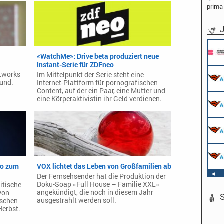
prima
J
«WatchMe»: Drive beta produziert neue
Instant-Serie für ZDFneo
etworks
Im Mittelpunkt der Serie steht eine
und.
Internet-Plattform für pornografischen
Content, auf der ein Paar, eine Mutter und
eine Körperaktivistin ihr Geld verdienen.
eo zum
VOX lichtet das Leben von Großfamilien ab
◄
Der Fernsehsender hat die Produktion der
Doku-Soap «Full House – Familie XXL»
itische
angekündigt, die noch in diesem Jahr
von
S
ausgestrahlt werden soll.
tschen
Herbst.