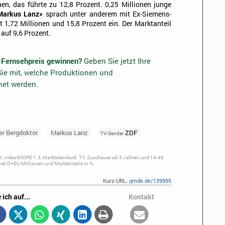
hen, das führte zu 12,8 Prozent. 0,25 Millionen junge
Markus Lanz»
sprach unter anderem mit Ex-Siemens-
 1,72 Millionen und 15,8 Prozent ein. Der Marktanteil
auf 9,6 Prozent.
-Fernsehpreis gewinnen?
Geben Sie jetzt Ihre
ie mit, welche Produktionen und
net werden.
er Bergdoktor
Markus Lanz
ZDF
TV-Sender
; videoSCOPE 1.3, Marktstandard: TV. Zuschauer ab 3 Jahren und 14-49
el D+EU Millionen und Marktanteile in %.
Kurz-URL:
qmde.de/139995
 ich auf...
Kontakt