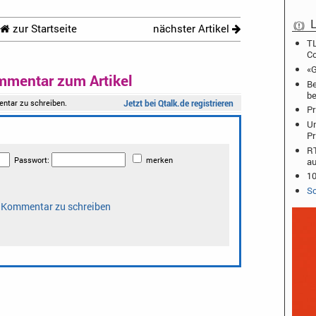
L
zur Startseite
nächster Artikel
TL
C
«G
mmentar zum Artikel
Be
b
Pr
Un
Pr
RT
au
10
Sc