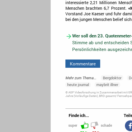
interessierte 2,21 Millionen Mensc
Menschen brachten 6,7 Prozent.
«
Vorstand Joe Kaeser und fuhr damit
bei den jungen Menschen belief sich 
Wer soll den 23. Quotenmeter
Stimme ab und entscheiden S
Persönlichkeiten ausgezeich
Kommentare
Mehr zum Thema...
Bergdoktor
D
heute journal
maybrit illner
© AGF Videoforschung in Zusammenarbeit mit GfK
Jahre (Vorläufige Daten), BRD gesamt/ Fernsehpan
Finde ich...
Teile
super
schade