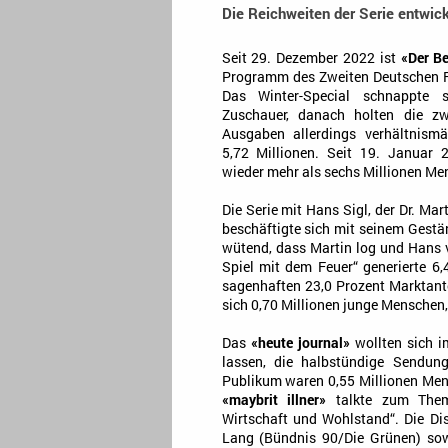
Die Reichweiten der Serie entwick
Seit 29. Dezember 2022 ist
«Der B
Programm des Zweiten Deutschen F
Das Winter-Special schnappte s
Zuschauer, danach holten die zw
Ausgaben allerdings verhältnism
5,72 Millionen. Seit 19. Januar 
wieder mehr als sechs Millionen Me
Die Serie mit Hans Sigl, der Dr. Mar
beschäftigte sich mit seinem Gestän
wütend, dass Martin log und Hans v
Spiel mit dem Feuer“ generierte 
sagenhaften 23,0 Prozent Marktantei
sich 0,70 Millionen junge Menschen
Das
«heute journal»
wollten sich i
lassen, die halbstündige Sendun
Publikum waren 0,55 Millionen Mens
«maybrit illner»
talkte zum Thema
Wirtschaft und Wohlstand“. Die D
Lang (Bündnis 90/Die Grünen) sow