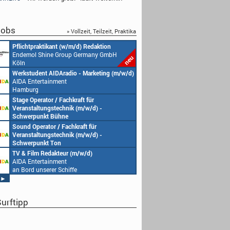
obs
» Vollzeit, Teilzeit, Praktika
Pflichtpraktikant (w/m/d) Redaktion
Endemol Shine Group Germany GmbH
Köln
Werkstudent AIDAradio - Marketing (m/w/d)
AIDA Entertainment
Hamburg
Stage Operator / Fachkraft für
Veranstaltungstechnik (m/w/d) -
Schwerpunkt Bühne
AIDA Entertainment
Sound Operator / Fachkraft für
an Bord unserer Schiffe
Veranstaltungstechnik (m/w/d) -
Schwerpunkt Ton
AIDA Entertainment
TV & Film Redakteur (m/w/d)
an Bord unserer Schiffe
AIDA Entertainment
an Bord unserer Schiffe
►
urftipp