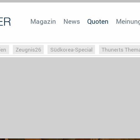
Magazin
News
Quoten
Meinun
fen
Zeugnis26
Südkorea-Special
Thunerts Them
r zu Hitler
Die Serientheorie
Faszination Horrorfil
n
Halloweeen
Weihnachts-Special
ZeugUpfronts
Special
Buchclub
Heim-EM
Screenforce25
Po
Buchclub
YouTuber
eSport im TV
Screenforce