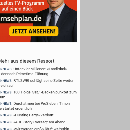
ehr aus diesem Ressort
Unter vier Millionen: «Landkrimi»
ENNEWS
t dennoch Primetime-Führung
RTLZWEI schlägt seine Zelte weiter
ENNEWS
reich auf
100. Folge: Sat.1-Backen punktet zum
ENNEWS
äum
Durchatmen bei ProSieben: Timon
ENNEWS
e startet ordentlich
«Hunting Party» verdorrt
ENNEWS
«ARD Story» versagt am Abend
ENNEWS
«Wir werden groß!» läuft weiterhin
ENNEWS