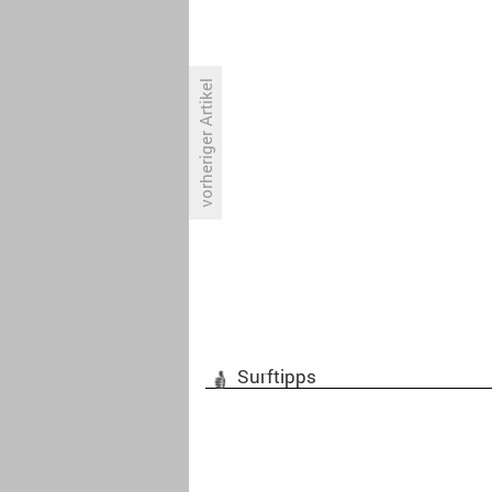
vorheriger Artikel
Mittelmäßige Premiere von
«Reschke Fernsehen»
Surftipps