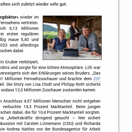
elten sich zuletzt wieder sehr gut.
ergdoktor»
wieder im
ernsehens vertreten.
ich 6,13 Millionen
ei ersten regulären
äßig maue 5,40 und
2023 sind allerdings
nschen dabei.
tin Gruber verkörpert,
dnis und sorgte für eine bittere Atmosphäre. Lilli war
erweigerte sich den Erklärungen seines Bruders. „Das
6,41 Millionen Fernsehzuschauer und brachte dem
ZDF
l. Die Story von Lisa Clodt und Philipp Roth sicherte
, sodass 12,0 Millionen Zuschauer zustanden kamen.
m Anschluss 4,57 Millionen Menschen nicht entgehen
g verbuchte 19,3 Prozent Marktanteil. Beim jungen
chen dabei, die für 10,4 Prozent Marktanteil sorgten.
 „Arbeitskräfte dringend gesucht – Wer sichert
iskussion mit Carsten Linnemann (CDU) und Richarda
ie Andrea Nahles von der Bundesagentur für Arbeit