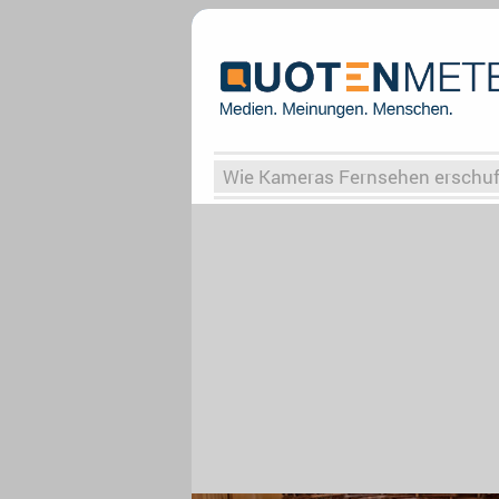
Wie Kameras Fernsehen erschu
Vergessene Serien
Von Weima
Globaler Süden
Das Ende vo
Upfronts25
AktenzeichenXY-
What the Game
Rassismus