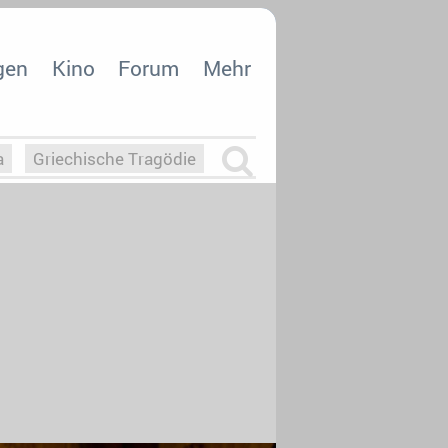
gen
Kino
Forum
Mehr
a
Griechische Tragödie
m
Die Macht der KI
26
nisvergabe
dcast-Reviews
Upfronts21