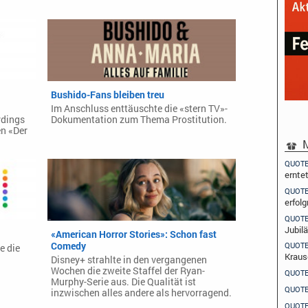
Bushido-Fans bleiben treu
Im Anschluss enttäuschte die «stern TV»-
rdings
Dokumentation zum Thema Prostitution.
n «Der
M
QUOT
ernte
QUOT
erfolg
QUOT
Jubil
«American Horror Stories»: Schon fast
Comedy
QUOT
e die
Kraus
Disney+ strahlte in den vergangenen
Wochen die zweite Staffel der Ryan-
QUOT
Murphy-Serie aus. Die Qualität ist
QUOT
inzwischen alles andere als hervorragend.
QUOT