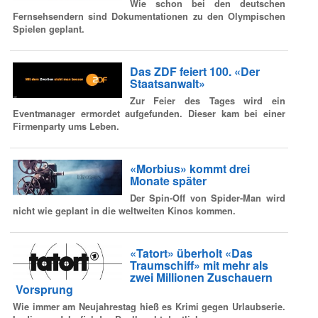
Wie schon bei den deutschen
Fernsehsendern sind Dokumentationen zu den Olympischen
Spielen geplant.
Das ZDF feiert 100. «Der
Staatsanwalt»
Zur Feier des Tages wird ein
Eventmanager ermordet aufgefunden. Dieser kam bei einer
Firmenparty ums Leben.
«Morbius» kommt drei
Monate später
Der Spin-Off von Spider-Man wird
nicht wie geplant in die weltweiten Kinos kommen.
«Tatort» überholt «Das
Traumschiff» mit mehr als
zwei Millionen Zuschauern
Vorsprung
Wie immer am Neujahrestag hieß es Krimi gegen Urlaubserie.