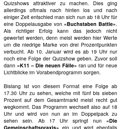
Quizshows attraktiver zu machen. Dies ging
allerdings oftmals nach hinten los und nach
einiger Zeit entschied man sich nun ab 18 Uhr für
eine Doppelausgabe von
«Buchstaben Battle»
.
Als richtiger Erfolg kann das jedoch nicht
gewertet werden, denn meist werden hier Werte
um die niedrige Marke von drei Prozentpunkten
verbucht. Ab 10. Januar wird es ab 19 Uhr nur
noch eine Folge der Quizshow geben. Zuvor soll
dann
«K11 – Die neuen Fälle»
ran und für neue
Lichtblicke im Vorabendprogramm sorgen.
Bislang ist von diesem Format eine Folge ab
17.30 Uhr zu sehen, welche mit fünf bis sieben
Prozent auf dem Gesamtmarkt meist recht gut
wegkommt. Das Programm wechselt also auf 18
Uhr und wird von nun an im Doppelpack zu
sehen sein. Ab 17 Uhr springt nun
«Die
Gemeinschaftspraxis»
ein und wird ebenfalls