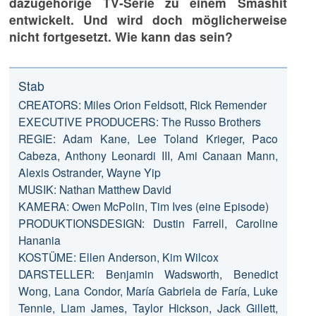
dazugehörige TV-Serie zu einem Smashit
entwickelt. Und wird doch möglicherweise
nicht fortgesetzt. Wie kann das sein?
Stab
CREATORS: Miles Orion Feldsott, Rick Remender
EXECUTIVE PRODUCERS: The Russo Brothers
REGIE: Adam Kane, Lee Toland Krieger, Paco
Cabeza, Anthony Leonardi III, Ami Canaan Mann,
Alexis Ostrander, Wayne Yip
MUSIK: Nathan Matthew David
KAMERA: Owen McPolin, Tim Ives (eine Episode)
PRODUKTIONSDESIGN: Dustin Farrell, Caroline
Hanania
KOSTÜME: Ellen Anderson, Kim Wilcox
DARSTELLER: Benjamin Wadsworth, Benedict
Wong, Lana Condor, María Gabriela de Faría, Luke
Tennie, Liam James, Taylor Hickson, Jack Gillett,