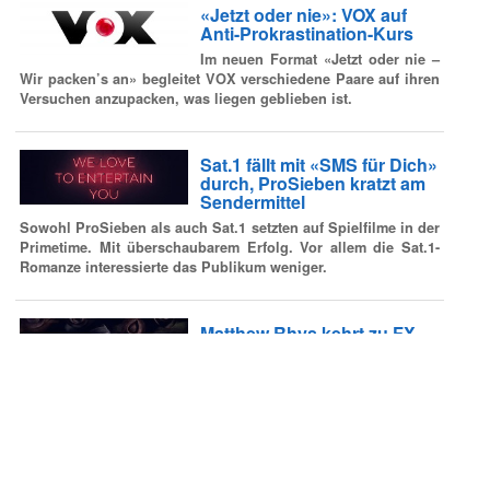
«Jetzt oder nie»: VOX auf
Anti-Prokrastination-Kurs
Im neuen Format «Jetzt oder nie –
Wir packen’s an» begleitet VOX verschiedene Paare auf ihren
Versuchen anzupacken, was liegen geblieben ist.
Sat.1 fällt mit «SMS für Dich»
durch, ProSieben kratzt am
Sendermittel
Sowohl ProSieben als auch Sat.1 setzten auf Spielfilme in der
Primetime. Mit überschaubarem Erfolg. Vor allem die Sat.1-
Romanze interessierte das Publikum weniger.
Matthew Rhys kehrt zu FX
zurück
Mit dem Alien-Drama will der «The
Americans»-Star bei FX glänzen.
Internetnutzung von Kindern
und Jugendlichen steigt