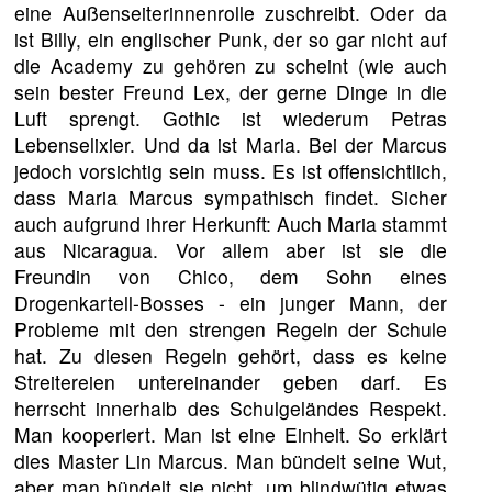
eine Außenseiterinnenrolle zuschreibt. Oder da
ist Billy, ein englischer Punk, der so gar nicht auf
die Academy zu gehören zu scheint (wie auch
sein bester Freund Lex, der gerne Dinge in die
Luft sprengt. Gothic ist wiederum Petras
Lebenselixier. Und da ist Maria. Bei der Marcus
jedoch vorsichtig sein muss. Es ist offensichtlich,
dass Maria Marcus sympathisch findet. Sicher
auch aufgrund ihrer Herkunft: Auch Maria stammt
aus Nicaragua. Vor allem aber ist sie die
Freundin von Chico, dem Sohn eines
Drogenkartell-Bosses - ein junger Mann, der
Probleme mit den strengen Regeln der Schule
hat. Zu diesen Regeln gehört, dass es keine
Streitereien untereinander geben darf. Es
herrscht innerhalb des Schulgeländes Respekt.
Man kooperiert. Man ist eine Einheit. So erklärt
dies Master Lin Marcus. Man bündelt seine Wut,
aber man bündelt sie nicht, um blindwütig etwas