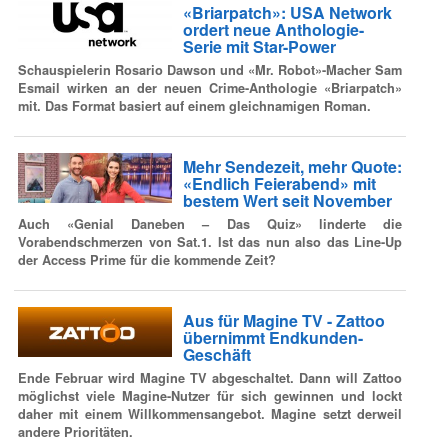
«Briarpatch»: USA Network
ordert neue Anthologie-
Serie mit Star-Power
Schauspielerin Rosario Dawson und «Mr. Robot»-Macher Sam
Esmail wirken an der neuen Crime-Anthologie «Briarpatch»
mit. Das Format basiert auf einem gleichnamigen Roman.
Mehr Sendezeit, mehr Quote:
«Endlich Feierabend» mit
bestem Wert seit November
Auch «Genial Daneben – Das Quiz» linderte die
Vorabendschmerzen von Sat.1. Ist das nun also das Line-Up
der Access Prime für die kommende Zeit?
Aus für Magine TV - Zattoo
übernimmt Endkunden-
Geschäft
Ende Februar wird Magine TV abgeschaltet. Dann will Zattoo
möglichst viele Magine-Nutzer für sich gewinnen und lockt
daher mit einem Willkommensangebot. Magine setzt derweil
andere Prioritäten.