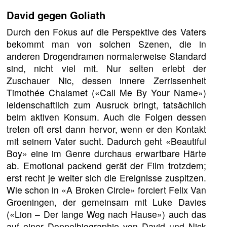
David gegen Goliath
Durch den Fokus auf die Perspektive des Vaters
bekommt man von solchen Szenen, die in
anderen Drogendramen normalerweise Standard
sind, nicht viel mit. Nur selten erlebt der
Zuschauer Nic, dessen innere Zerrissenheit
Timothée Chalamet («Call Me By Your Name»)
leidenschaftlich zum Ausruck bringt, tatsächlich
beim aktiven Konsum. Auch die Folgen dessen
treten oft erst dann hervor, wenn er den Kontakt
mit seinem Vater sucht. Dadurch geht «Beautiful
Boy» eine im Genre durchaus erwartbare Härte
ab. Emotional packend gerät der Film trotzdem;
erst recht je weiter sich die Ereignisse zuspitzen.
Wie schon in «A Broken Circle» forciert Felix Van
Groeningen, der gemeinsam mit Luke Davies
(«Lion – Der lange Weg nach Hause») auch das
auf einer Doppelbiographie von David und Nick