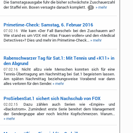
Die Samstagsausgabe fuhr die bisher schwächste Zuschauerzahl
der Staffel ein. Boxen versagte danach komplett.
» mehr
1
Primetime-Check: Samstag, 6. Februar 2016
Wie kam «Der Fall Barschel» bei den Zuschauern an?
07.02.16
Wie stand es um VOX mit «Was Frauen wollen» und den «Medical
Detectives»? Dies und mehr im Primetime-Check...
» mehr
Rabenschwarzer Tag für Sat.1: Mit Tennis und «K11» in
den Abgrund
Nicht allzu viele Menschen konnten sich für eine
07.02.16
Tennis-Übertragung am Nachmittag bei Sat.1 begeistern lassen.
Am späten Nachmittag beziehungsweise Vorabend war dann
alles verloren für den Sender.
» mehr
ProSiebenSat.1 sichert sich Nachschub von FOX
Dazu zählen auch Serien wie «Empire» und
02.02.15
«Backstrom». Zumindest erste Serie bereitet dem Management
der Sendergruppe aber noch leichte Kopfschmerzen. Warum...
» mehr