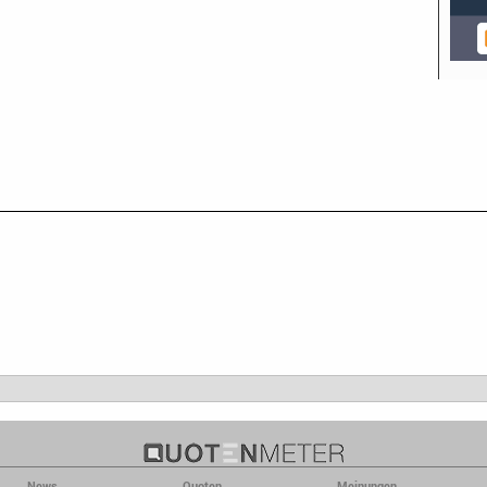
News
Quoten
Meinungen