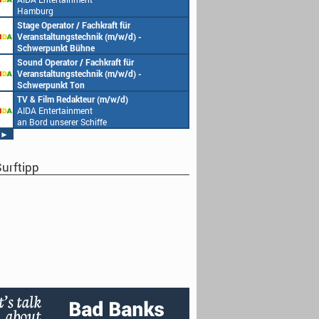
Hamburg
Stage Operator / Fachkraft für
Veranstaltungstechnik (m/w/d) -
Schwerpunkt Bühne
AIDA Entertainment
Sound Operator / Fachkraft für
an Bord unserer Schiffe
Veranstaltungstechnik (m/w/d) -
Schwerpunkt Ton
AIDA Entertainment
TV & Film Redakteur (m/w/d)
an Bord unserer Schiffe
AIDA Entertainment
an Bord unserer Schiffe
►
urftipp