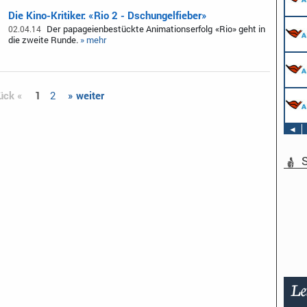
Die Kino-Kritiker: «Rio 2 - Dschungelfieber»
Der papageienbestückte Animationserfolg «Rio» geht in
02.04.14
die zweite Runde.
» mehr
ück «
1
2
» weiter
◄
S