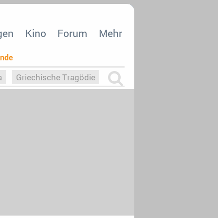
gen
Kino
Forum
Mehr
ende
a
Griechische Tragödie
m
Die Macht der KI
26
nisvergabe
dcast-Reviews
Upfronts21