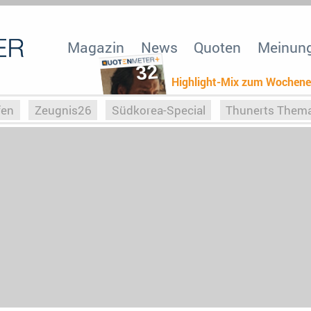
Magazin
News
Quoten
Meinun
32
Highlight-Mix zum Wochen
fen
Zeugnis26
Südkorea-Special
Thunerts Them
r zu Hitler
Die Serientheorie
Faszination Horrorfil
n
Halloweeen
Weihnachts-Special
ZeugUpfronts
Special
Buchclub
Heim-EM
Screenforce25
Po
Buchclub
YouTuber
eSport im TV
Screenforce