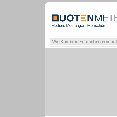
Wie Kameras Fernsehen erschu
Vergessene Serien
Von Weima
Globaler Süden
Das Ende vo
Upfronts25
AktenzeichenXY-
What the Game
Rassismus