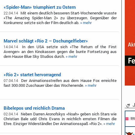
«Spider-Man» triumphiert zu Ostern
Mit einem deutlich besseren Start-Wochenende wusste
22.04.14
«The Amazing Spider-Man 2» zu überzeugen. Gegenüber der
Konkurrenz setzte sich der Film deutlich ab.
» mehr
Marvel schlägt «Rio 2 – Dschungelfieber»
In den USA setzte sich «The Return of the First
14.04.14
Avenger» an den Kinokassen gegen die bunte Fortsetzung aus
dem Hause Blue Sky Studios durch.
» mehr
«Rio 2» startet hervorragend
Der Animationsstreifen aus dem Hause Fox erreichte
07.04.14
fast 300.000 Zuschauer über das Wochenende.
» mehr
J
Bibelepos und reichlich Drama
Neben Darren Aronofskys «Noah» geben sich Stars wie
02.04.14
Christian Bale udd Chris Evans in reichlich ernsten Filmen die
Ehre. Einziger Widerständler: Der Animationsspaß «Rio 2».
» mehr