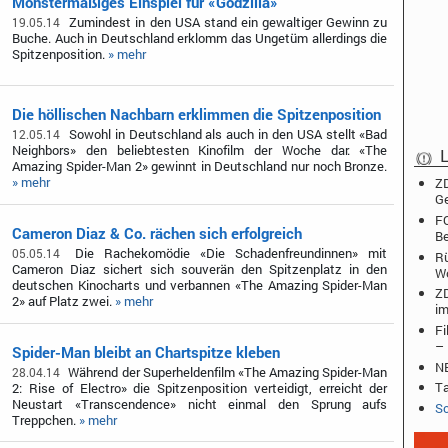
Monstermäßiges Einspiel für «Godzilla»
Zumindest in den USA stand ein gewaltiger Gewinn zu
19.05.14
Buche. Auch in Deutschland erklomm das Ungetüm allerdings die
Spitzenposition.
» mehr
Die höllischen Nachbarn erklimmen die Spitzenposition
Sowohl in Deutschland als auch in den USA stellt «Bad
12.05.14
Neighbors» den beliebtesten Kinofilm der Woche dar. «The
L
Amazing Spider-Man 2» gewinnt in Deutschland nur noch Bronze.
» mehr
ZD
Ge
FO
Cameron Diaz & Co. rächen sich erfolgreich
Be
Die Rachekomödie «Die Schadenfreundinnen» mit
05.05.14
Rü
Cameron Diaz sichert sich souverän den Spitzenplatz in den
W
deutschen Kinocharts und verbannen «The Amazing Spider-Man
ZD
2» auf Platz zwei.
» mehr
im
Fi
– 
Spider-Man bleibt an Chartspitze kleben
NB
Während der Superheldenfilm «The Amazing Spider-Man
28.04.14
Ta
2: Rise of Electro» die Spitzenposition verteidigt, erreicht der
Neustart «Transcendence» nicht einmal den Sprung aufs
Sc
Treppchen.
» mehr