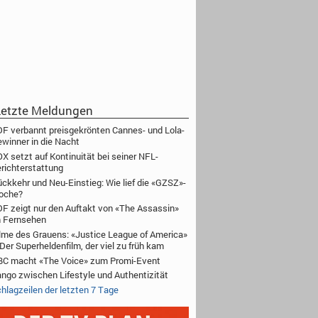
etzte Meldungen
F verbannt preisgekrönten Cannes- und Lola-
winner in die Nacht
X setzt auf Kontinuität bei seiner NFL-
richterstattung
ckkehr und Neu-Einstieg: Wie lief die «GZSZ»-
oche?
F zeigt nur den Auftakt von «The Assassin»
 Fernsehen
lme des Grauens: «Justice League of America»
Der Superheldenfilm, der viel zu früh kam
C macht «The Voice» zum Promi-Event
ngo zwischen Lifestyle und Authentizität
hlagzeilen der letzten 7 Tage