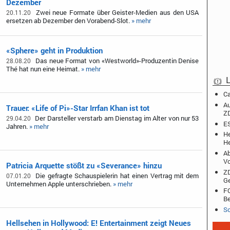
Dezember
Zwei neue Formate über Geister-Medien aus den USA
20.11.20
ersetzen ab Dezember den Vorabend-Slot.
» mehr
«Sphere» geht in Produktion
Das neue Format von «Westworld»-Produzentin Denise
28.08.20
Thé hat nun eine Heimat.
» mehr
L
Ca
Au
Trauer: «Life of Pi»-Star Irrfan Khan ist tot
Z
Der Darsteller verstarb am Dienstag im Alter von nur 53
29.04.20
ES
Jahren.
» mehr
He
He
Ab
Vo
Patricia Arquette stößt zu «Severance» hinzu
ZD
Die gefragte Schauspielerin hat einen Vertrag mit dem
07.01.20
Ge
Unternehmen Apple unterschrieben.
» mehr
FO
Be
Sc
Hellsehen in Hollywood: E! Entertainment zeigt Neues