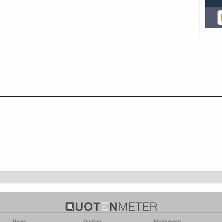
News
Quoten
Meinungen