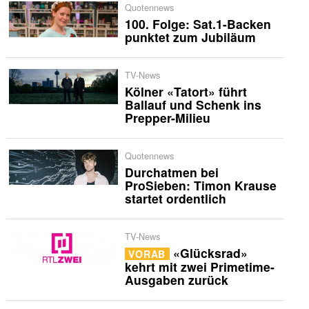
Quotennews
100. Folge: Sat.1-Backen
punktet zum Jubiläum
TV-News
Kölner «Tatort» führt
Ballauf und Schenk ins
Prepper-Milieu
Quotennews
Durchatmen bei
ProSieben: Timon Krause
startet ordentlich
TV-News
«Glücksrad»
VORAB
kehrt mit zwei Primetime-
Ausgaben zurück