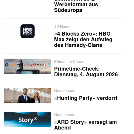
Werbeformat aus
Südeuropa
TV-News
«4 Blocks Zero»: HBO
Max zeigt den Aufstieg
des Hamady-Clans
Primetime-Check
Primetime-Check:
Dienstag, 4. August 2026
Quotennews
«Hunting Party» verdorrt
Quotennews
«ARD Story» versagt am
Abend