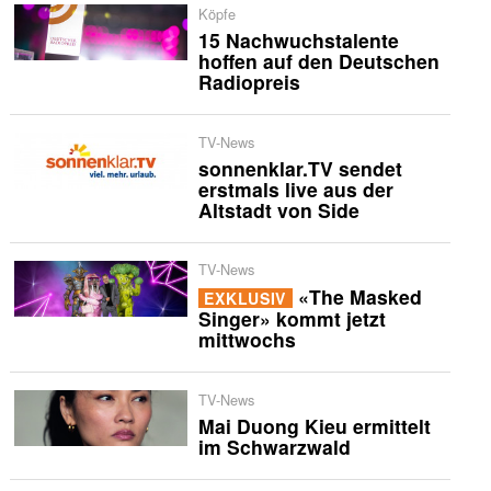
Köpfe
15 Nachwuchstalente
hoffen auf den Deutschen
Radiopreis
TV-News
sonnenklar.TV sendet
erstmals live aus der
Altstadt von Side
TV-News
«The Masked
EXKLUSIV
Singer» kommt jetzt
mittwochs
TV-News
Mai Duong Kieu ermittelt
im Schwarzwald