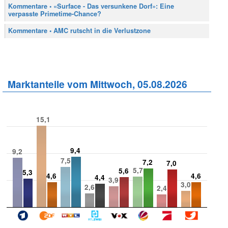
Kommentare • «Surface - Das versunkene Dorf»: Eine
verpasste Primetime-Chance?
Kommentare • AMC rutscht in die Verlustzone
Marktanteile vom Mittwoch, 05.08.2026
15,1
9,4
9,2
7,5
7,2
7,0
5,7
5,6
5,3
4,6
4,6
4,4
3,9
3,0
2,6
2,4