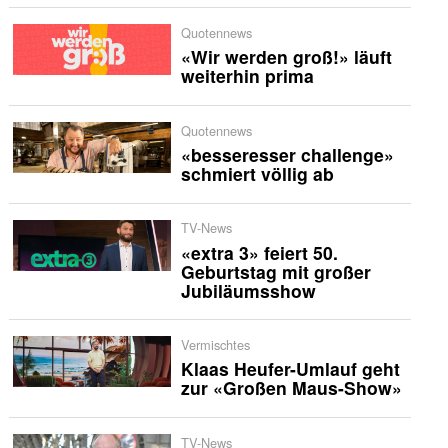
Quotennews
«Wir werden groß!» läuft
weiterhin prima
Quotennews
«besseresser challenge»
schmiert völlig ab
TV-News
«extra 3» feiert 50.
Geburtstag mit großer
Jubiläumsshow
Vermischtes
Klaas Heufer-Umlauf geht
zur «Großen Maus-Show»
TV-News