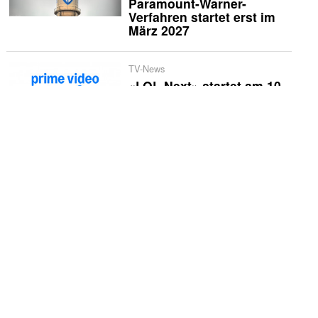
Paramount-Warner-
Verfahren startet erst im
März 2027
TV-News
«LOL Next» startet am 10.
September
TV-News
Marcus Fahn geht wieder
auf Hüttentour durch
Bayern
TV-News
Prime Video holt sich
Streaming-Rechte am
«Baywatch»-Reboot
Wirtschaft