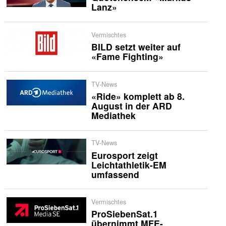
Lanz»
Vermischtes
BILD setzt weiter auf
«Fame Fighting»
TV-News
«Ride» komplett ab 8.
August in der ARD
Mediathek
TV-News
Eurosport zeigt
Leichtathletik-EM
umfassend
Vermischtes
ProSiebenSat.1
übernimmt MFE-