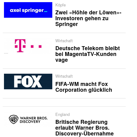
Köpfe
Zwei «Höhle der Löwen»-
Investoren gehen zu
Springer
Wirtschaft
Deutsche Telekom bleibt
bei MagentaTV-Kunden
vage
Wirtschaft
FIFA-WM macht Fox
Corporation glücklich
England
Britische Regierung
erlaubt Warner Bros.
Discovery-Übernahme