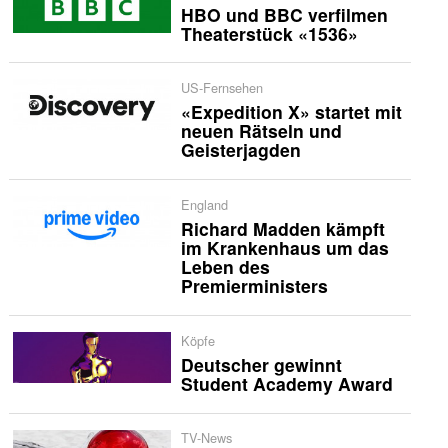
HBO und BBC verfilmen
Theaterstück «1536»
US-Fernsehen
«Expedition X» startet mit
neuen Rätseln und
Geisterjagden
England
Richard Madden kämpft
im Krankenhaus um das
Leben des
Premierministers
Köpfe
Deutscher gewinnt
Student Academy Award
TV-News