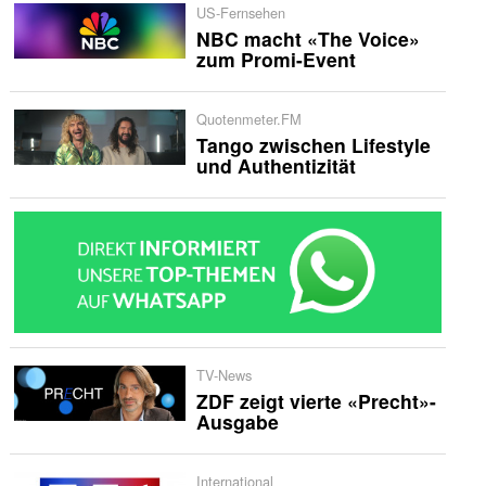
US-Fernsehen
NBC macht «The Voice»
zum Promi-Event
Quotenmeter.FM
Tango zwischen Lifestyle
und Authentizität
TV-News
ZDF zeigt vierte «Precht»-
Ausgabe
International