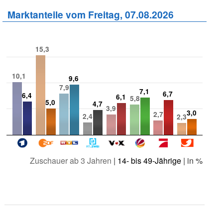
Marktanteile vom Freitag, 07.08.2026
15,3
10,1
9,6
7,9
7,1
6,7
6,4
6,1
5,8
5,0
4,7
3,9
3,0
2,7
2,4
2,3
Zuschauer ab 3 Jahren
|
14- bis 49-Jährige
| in %