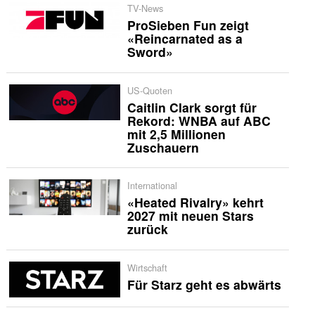
TV-News
ProSieben Fun zeigt
«Reincarnated as a
Sword»
US-Quoten
Caitlin Clark sorgt für
Rekord: WNBA auf ABC
mit 2,5 Millionen
Zuschauern
International
«Heated Rivalry» kehrt
2027 mit neuen Stars
zurück
Wirtschaft
Für Starz geht es abwärts