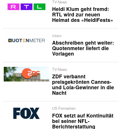
TV-News
Heidi Klum geht fremd:
RTL wird zur neuen
Heimat des «HeidiFests»
Intern
Abschreiben geht weiter:
Quotenmeter liefert die
Vorlagen
TV-News
ZDF verbannt
preisgekrönten Cannes-
und Lola-Gewinner in die
Nacht
US-Fernsehen
FOX setzt auf Kontinuität
bei seiner NFL-
Berichterstattung