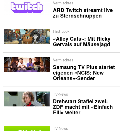
Vermischtes
ARD Twitch streamt live
zu Sternschnuppen
First Look
«Alley Cats»: Mit Ricky
Gervais auf Mäusejagd
Vermischtes
Samsung TV Plus startet
eigenen «NCIS: New
Orleans»-Sender
TV-News
Drehstart Staffel zwei:
ZDF macht mit «Einfach
Elli» weiter
TV-News