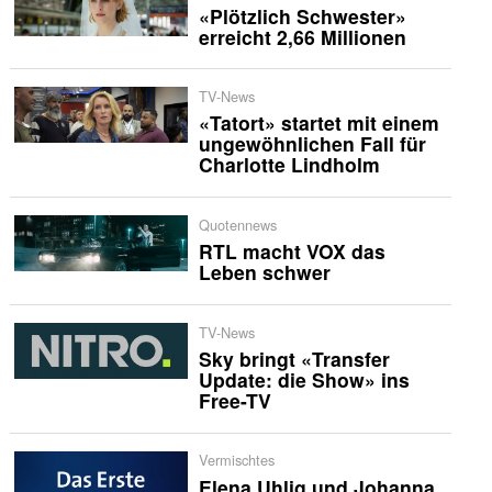
«Plötzlich Schwester»
erreicht 2,66 Millionen
TV-News
«Tatort» startet mit einem
ungewöhnlichen Fall für
Charlotte Lindholm
Quotennews
RTL macht VOX das
Leben schwer
TV-News
Sky bringt «Transfer
Update: die Show» ins
Free-TV
Vermischtes
Elena Uhlig und Johanna