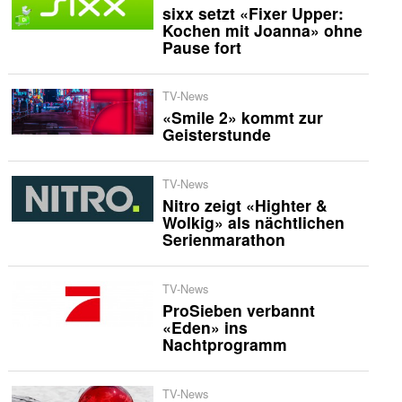
sixx setzt «Fixer Upper:
Kochen mit Joanna» ohne
Pause fort
TV-News
«Smile 2» kommt zur
Geisterstunde
TV-News
Nitro zeigt «Highter &
Wolkig» als nächtlichen
Serienmarathon
TV-News
ProSieben verbannt
«Eden» ins
Nachtprogramm
TV-News