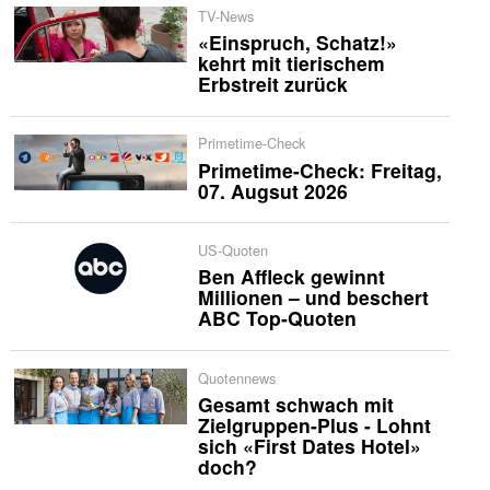
TV-News
«Einspruch, Schatz!»
kehrt mit tierischem
Erbstreit zurück
Primetime-Check
Primetime-Check: Freitag,
07. Augsut 2026
US-Quoten
Ben Affleck gewinnt
Millionen – und beschert
ABC Top-Quoten
Quotennews
Gesamt schwach mit
Zielgruppen-Plus - Lohnt
sich «First Dates Hotel»
doch?