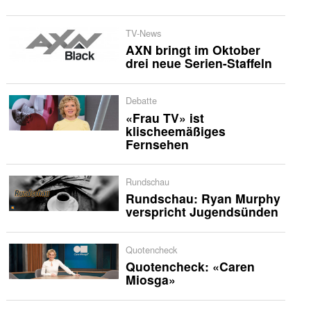
TV-News
AXN bringt im Oktober
drei neue Serien-Staffeln
Debatte
«Frau TV» ist
klischeemäßiges
Fernsehen
Rundschau
Rundschau: Ryan Murphy
verspricht Jugendsünden
Quotencheck
Quotencheck: «Caren
Miosga»