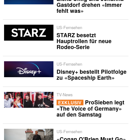
Gastdorf drehen «Immer
fehlt was»
US-Fernsehen
STARZ besetzt
Hauptrollen für neue
Rodeo-Serie
US-Fernsehen
Disney+ bestellt Pilotfolge
zu «Spaceship Earth»
TV-News
ProSieben legt
EXKLUSIV
«The Voice of Germany»
auf den Samstag
US-Fernsehen
«Conan O'Brien Must Go»