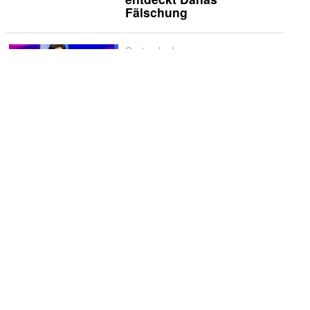
Fälschung
Quotencheck
Quotencheck:
«Maischberger»
Schwerpunkt
Spanien liebt
Historienserien: «La
Favorita 1922» verliert
schnell an Glanz
Vermischtes
Godehard Giese und
Ursina Lardi treten zum
«Duell» an
Die Kritiker
Die Kritiker: «Nix ist fix»