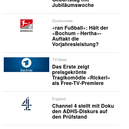
Jubiläumswoche
Quotennews
«ran Fußball»: Hält der
«Bochum - Hertha»-
Auftakt die
Vorjahresleistung?
TV-News
Das Erste zeigt
preisgekrönte
Tragikomödie «Rickerl»
als Free-TV-Premiere
England
Channel 4 stellt mit Doku
den ADHS-Diskurs auf
den Prüfstand