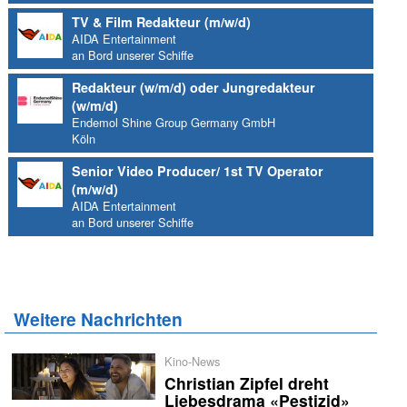
TV & Film Redakteur (m/w/d)
AIDA Entertainment
an Bord unserer Schiffe
Redakteur (w/m/d) oder Jungredakteur
(w/m/d)
Endemol Shine Group Germany GmbH
Köln
Senior Video Producer/ 1st TV Operator
(m/w/d)
AIDA Entertainment
an Bord unserer Schiffe
Weitere Nachrichten
Kino-News
Christian Zipfel dreht
Liebesdrama «Pestizid»