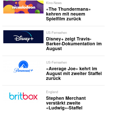
Kino-News
«The Thundermans»
kehren mit neuem
Spielfilm zurück
US-Fernsehen
Disney+ zeigt Travis-
Barker-Dokumentation im
August
US-Fernsehen
«Average Joe» kehrt im
August mit zweiter Staffel
zurück
England
Stephen Merchant
verstärkt zweite
«Ludwig»-Staffel