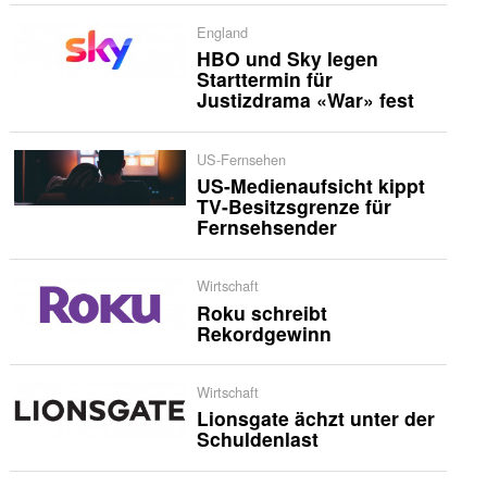
England
HBO und Sky legen
Starttermin für
Justizdrama «War» fest
US-Fernsehen
US-Medienaufsicht kippt
TV-Besitzsgrenze für
Fernsehsender
Wirtschaft
Roku schreibt
Rekordgewinn
Wirtschaft
Lionsgate ächzt unter der
Schuldenlast