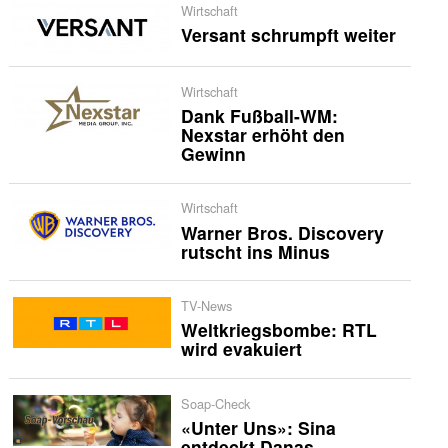
Wirtschaft
Versant schrumpft weiter
Wirtschaft
Dank Fußball-WM:
Nexstar erhöht den
Gewinn
Wirtschaft
Warner Bros. Discovery
rutscht ins Minus
TV-News
Weltkriegsbombe: RTL
wird evakuiert
Soap-Check
«Unter Uns»: Sina
entdeckt Danas