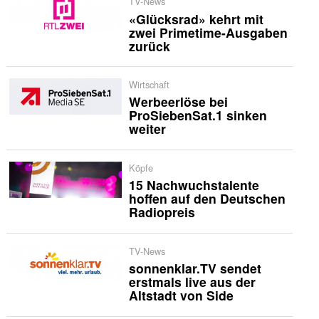
TV-News
«Glücksrad» kehrt mit
zwei Primetime-Ausgaben
zurück
Wirtschaft
Werbeerlöse bei
ProSiebenSat.1 sinken
weiter
Köpfe
15 Nachwuchstalente
hoffen auf den Deutschen
Radiopreis
TV-News
sonnenklar.TV sendet
erstmals live aus der
Altstadt von Side