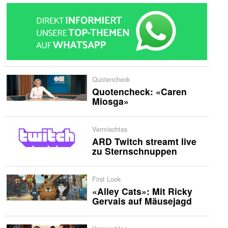
Quotencheck
Quotencheck: «Caren
Miosga»
Vermischtes
ARD Twitch streamt live
zu Sternschnuppen
First Look
«Alley Cats»: Mit Ricky
Gervais auf Mäusejagd