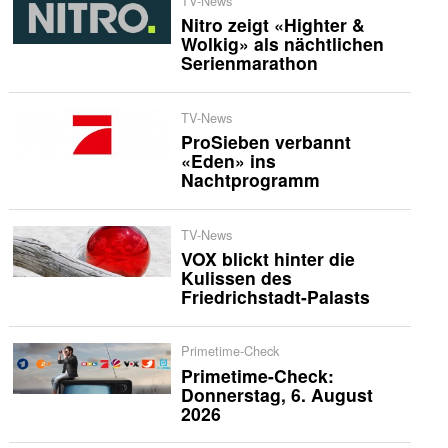
TV-News
Nitro zeigt «Highter &
Wolkig» als nächtlichen
Serienmarathon
TV-News
ProSieben verbannt
«Eden» ins
Nachtprogramm
TV-News
VOX blickt hinter die
Kulissen des
Friedrichstadt-Palasts
Primetime-Check
Primetime-Check:
Donnerstag, 6. August
2026