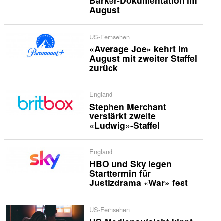
Barker-Dokumentation im
August
US-Fernsehen
«Average Joe» kehrt im
August mit zweiter Staffel
zurück
England
Stephen Merchant
verstärkt zweite
«Ludwig»-Staffel
England
HBO und Sky legen
Starttermin für
Justizdrama «War» fest
US-Fernsehen