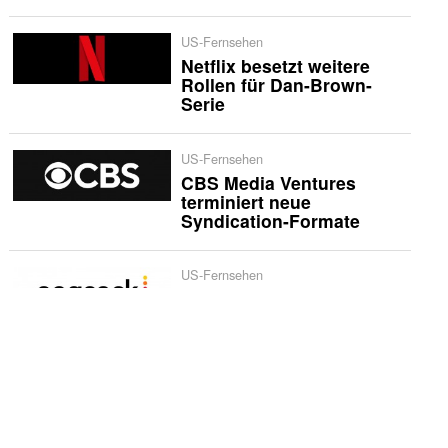
US-Fernsehen
Netflix besetzt weitere
Rollen für Dan-Brown-
Serie
US-Fernsehen
CBS Media Ventures
terminiert neue
Syndication-Formate
US-Fernsehen
«The Five Star Weekend»
erhält zweite Staffel bei
Peacock
International
Netflix bestellt zweite
Staffel von «Musafir Cafe»