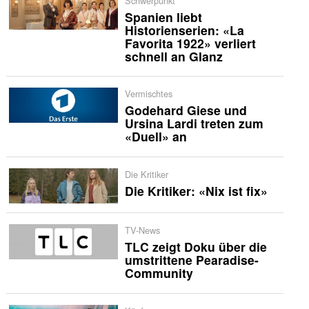
Schwerpunkt
Spanien liebt
Historienserien: «La
Favorita 1922» verliert
schnell an Glanz
Vermischtes
Godehard Giese und
Ursina Lardi treten zum
«Duell» an
Die Kritiker
Die Kritiker: «Nix ist fix»
TV-News
TLC zeigt Doku über die
umstrittene Pearadise-
Community