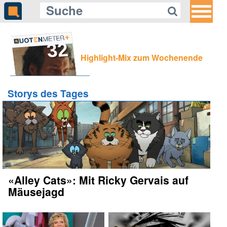
32
Highlight-Mix zum Wochenende
Storys des Tages
«Alley Cats»: Mit Ricky Gervais auf
Mäusejagd