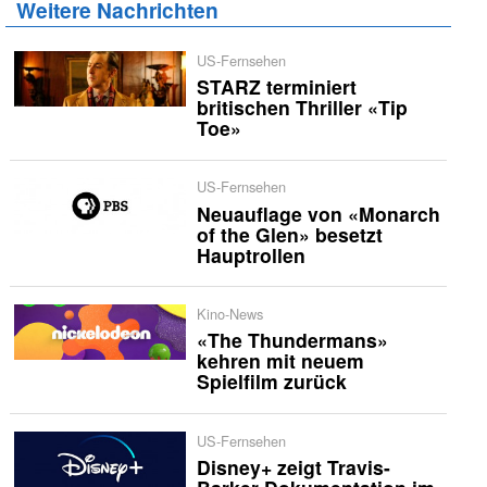
Weitere Nachrichten
US-Fernsehen
STARZ terminiert
britischen Thriller «Tip
Toe»
US-Fernsehen
Neuauflage von «Monarch
of the Glen» besetzt
Hauptrollen
Kino-News
«The Thundermans»
kehren mit neuem
Spielfilm zurück
US-Fernsehen
Disney+ zeigt Travis-