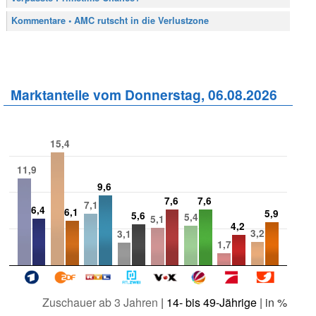
Kommentare • AMC rutscht in die Verlustzone
Marktanteile vom Donnerstag, 06.08.2026
15,4
11,9
9,6
7,6
7,6
7,1
6,4
6,1
5,9
5,6
5,4
5,1
4,2
3,2
3,1
1,7
Zuschauer ab 3 Jahren
|
14- bis 49-Jährige
| in %