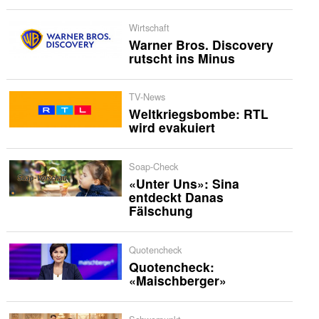
Wirtschaft
Warner Bros. Discovery
rutscht ins Minus
TV-News
Weltkriegsbombe: RTL
wird evakuiert
Soap-Check
«Unter Uns»: Sina
entdeckt Danas
Fälschung
Quotencheck
Quotencheck:
«Maischberger»