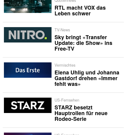
Quotennews
RTL macht VOX das
Leben schwer
TV-News
Sky bringt «Transfer
Update: die Show» ins
Free-TV
Vermischtes
Elena Uhlig und Johanna
Gastdorf drehen «Immer
fehlt was»
US-Fernsehen
STARZ besetzt
Hauptrollen für neue
Rodeo-Serie