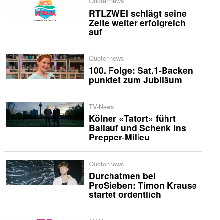
Quotennews
RTLZWEI schlägt seine
Zelte weiter erfolgreich
auf
Quotennews
100. Folge: Sat.1-Backen
punktet zum Jubiläum
TV-News
Kölner «Tatort» führt
Ballauf und Schenk ins
Prepper-Milieu
Quotennews
Durchatmen bei
ProSieben: Timon Krause
startet ordentlich