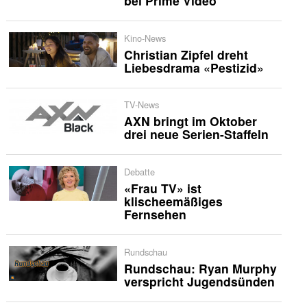
bei Prime Video
Kino-News
Christian Zipfel dreht
Liebesdrama «Pestizid»
TV-News
AXN bringt im Oktober
drei neue Serien-Staffeln
Debatte
«Frau TV» ist
klischeemäßiges
Fernsehen
Rundschau
Rundschau: Ryan Murphy
verspricht Jugendsünden