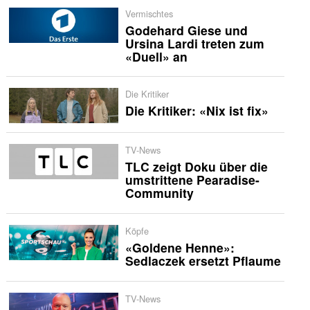
Vermischtes
Godehard Giese und
Ursina Lardi treten zum
«Duell» an
Die Kritiker
Die Kritiker: «Nix ist fix»
TV-News
TLC zeigt Doku über die
umstrittene Pearadise-
Community
Köpfe
«Goldene Henne»:
Sedlaczek ersetzt Pflaume
TV-News