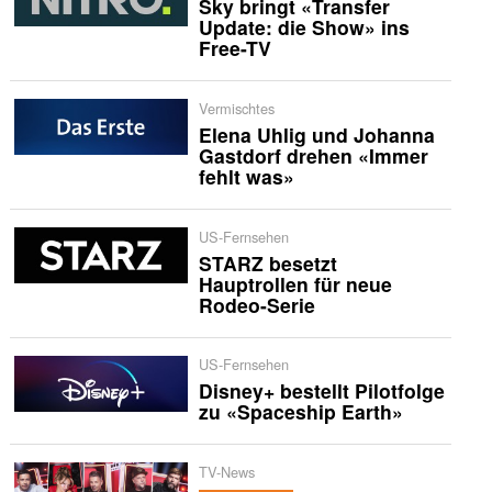
Sky bringt «Transfer
Update: die Show» ins
Free-TV
Vermischtes
Elena Uhlig und Johanna
Gastdorf drehen «Immer
fehlt was»
US-Fernsehen
STARZ besetzt
Hauptrollen für neue
Rodeo-Serie
US-Fernsehen
Disney+ bestellt Pilotfolge
zu «Spaceship Earth»
TV-News