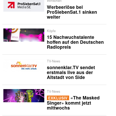
Wirtschaft
Werbeerlöse bei
ProSiebenSat.1 sinken
weiter
Köpfe
15 Nachwuchstalente
hoffen auf den Deutschen
Radiopreis
TV-News
sonnenklar.TV sendet
erstmals live aus der
Altstadt von Side
TV-News
«The Masked
EXKLUSIV
Singer» kommt jetzt
mittwochs