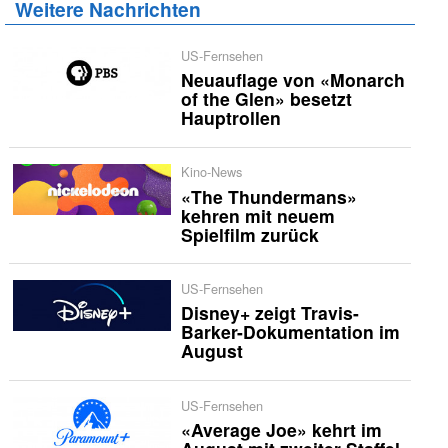
Weitere Nachrichten
US-Fernsehen
Neuauflage von «Monarch
of the Glen» besetzt
Hauptrollen
Kino-News
«The Thundermans»
kehren mit neuem
Spielfilm zurück
US-Fernsehen
Disney+ zeigt Travis-
Barker-Dokumentation im
August
US-Fernsehen
«Average Joe» kehrt im