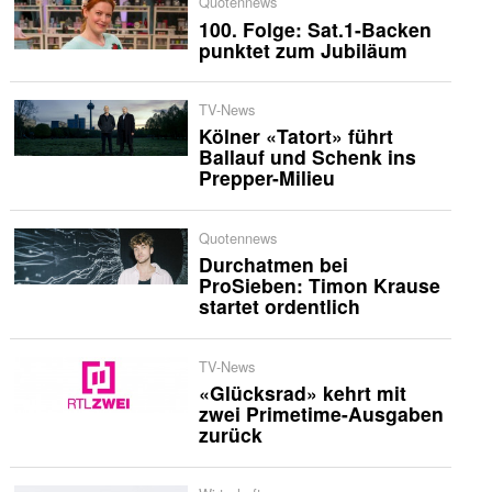
Quotennews
100. Folge: Sat.1-Backen
punktet zum Jubiläum
TV-News
Kölner «Tatort» führt
Ballauf und Schenk ins
Prepper-Milieu
Quotennews
Durchatmen bei
ProSieben: Timon Krause
startet ordentlich
TV-News
«Glücksrad» kehrt mit
zwei Primetime-Ausgaben
zurück