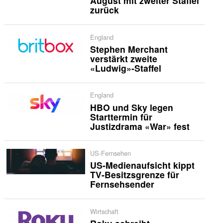
August mit zweiter Staffel
zurück
England
Stephen Merchant
verstärkt zweite
«Ludwig»-Staffel
England
HBO und Sky legen
Starttermin für
Justizdrama «War» fest
US-Fernsehen
US-Medienaufsicht kippt
TV-Besitzsgrenze für
Fernsehsender
Wirtschaft