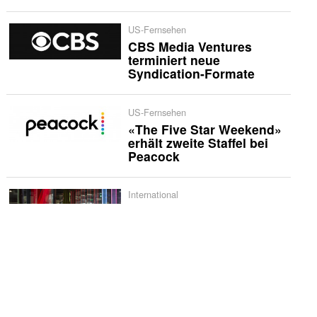
US-Fernsehen
CBS Media Ventures
terminiert neue
Syndication-Formate
US-Fernsehen
«The Five Star Weekend»
erhält zweite Staffel bei
Peacock
International
Netflix bestellt zweite
Staffel von «Musafir Cafe»
US-Quoten
«Sunday Night Baseball»
erzielt historische
Quotenserie für NBC