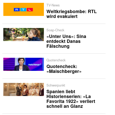
TV-News
Weltkriegsbombe: RTL
wird evakuiert
Soap-Check
«Unter Uns»: Sina
entdeckt Danas
Fälschung
Quotencheck
Quotencheck:
«Maischberger»
Schwerpunkt
Spanien liebt
Historienserien: «La
Favorita 1922» verliert
schnell an Glanz