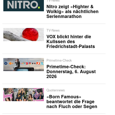
TV-News
Nitro zeigt «Highter &
Wolkig» als nächtlichen
Serienmarathon
TV-News
VOX blickt hinter die
Kulissen des
Friedrichstadt-Palasts
Primetime-Check
Primetime-Check:
Donnerstag, 6. August
2026
Quotennews
«Born Famous»
beantwortet die Frage
nach Fluch oder Segen