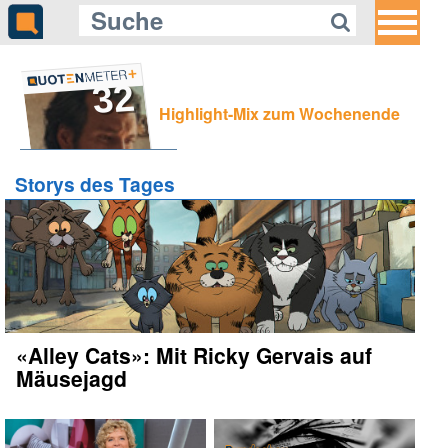
32
Highlight-Mix zum Wochenende
Storys des Tages
«Alley Cats»: Mit Ricky Gervais auf
Mäusejagd