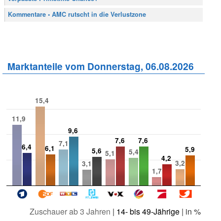
Kommentare • AMC rutscht in die Verlustzone
Marktanteile vom Donnerstag, 06.08.2026
15,4
11,9
9,6
7,6
7,6
7,1
6,4
6,1
5,9
5,6
5,4
5,1
4,2
3,2
3,1
1,7
Zuschauer ab 3 Jahren
|
14- bis 49-Jährige
| in %