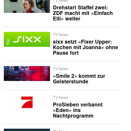
TV-News
Drehstart Staffel zwei:
ZDF macht mit «Einfach
Elli» weiter
TV-News
sixx setzt «Fixer Upper:
Kochen mit Joanna» ohne
Pause fort
TV-News
«Smile 2» kommt zur
Geisterstunde
TV-News
ProSieben verbannt
«Eden» ins
Nachtprogramm