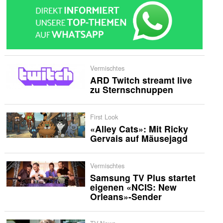
Vermischtes
ARD Twitch streamt live
zu Sternschnuppen
First Look
«Alley Cats»: Mit Ricky
Gervais auf Mäusejagd
Vermischtes
Samsung TV Plus startet
eigenen «NCIS: New
Orleans»-Sender