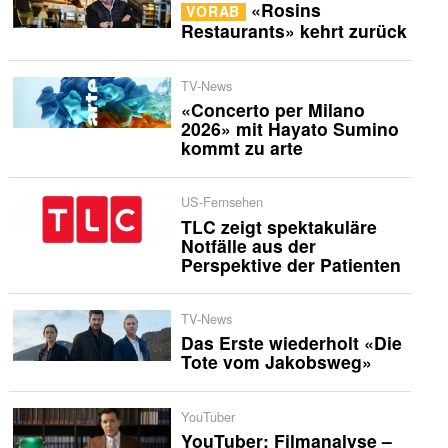
«Rosins
VORAB
Restaurants» kehrt zurück
TV-News
«Concerto per Milano
2026» mit Hayato Sumino
kommt zu arte
US-Fernsehen
TLC zeigt spektakuläre
Notfälle aus der
Perspektive der Patienten
TV-News
Das Erste wiederholt «Die
Tote vom Jakobsweg»
YouTuber
YouTuber: Filmanalyse –