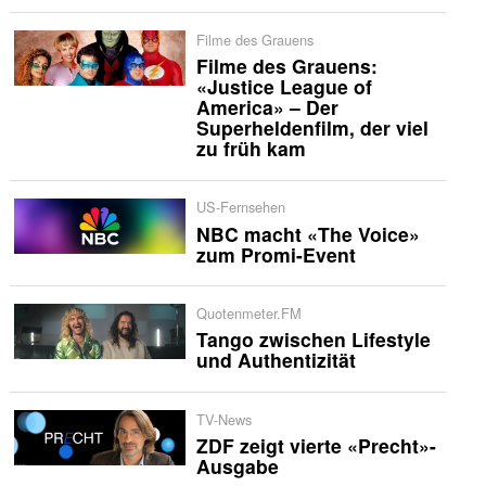
Filme des Grauens
Filme des Grauens:
«Justice League of
America» – Der
Superheldenfilm, der viel
zu früh kam
US-Fernsehen
NBC macht «The Voice»
zum Promi-Event
Quotenmeter.FM
Tango zwischen Lifestyle
und Authentizität
TV-News
ZDF zeigt vierte «Precht»-
Ausgabe