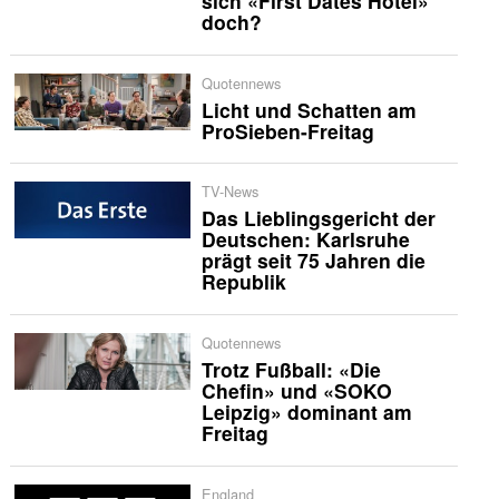
sich «First Dates Hotel»
doch?
Quotennews
Licht und Schatten am
ProSieben-Freitag
TV-News
Das Lieblingsgericht der
Deutschen: Karlsruhe
prägt seit 75 Jahren die
Republik
Quotennews
Trotz Fußball: «Die
Chefin» und «SOKO
Leipzig» dominant am
Freitag
England