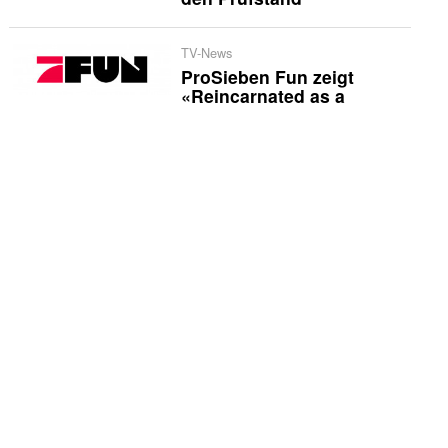
TV-News
ProSieben Fun zeigt
«Reincarnated as a
Sword»
US-Quoten
Caitlin Clark sorgt für
Rekord: WNBA auf ABC
mit 2,5 Millionen
Zuschauern
International
«Heated Rivalry» kehrt
2027 mit neuen Stars
zurück