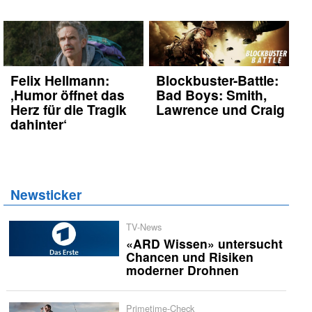
Felix Hellmann:
Blockbuster-Battle:
‚Humor öffnet das
Bad Boys: Smith,
Herz für die Tragik
Lawrence und Craig
dahinter‘
Newsticker
TV-News
«ARD Wissen» untersucht
Chancen und Risiken
moderner Drohnen
Primetime-Check