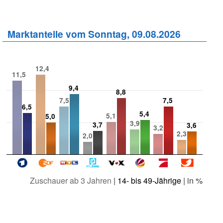
Marktanteile vom Sonntag, 09.08.2026
12,4
11,5
9,4
8,8
7,5
7,5
6,5
5,4
5,1
5,0
3,9
3,7
3,6
3,2
2,3
2,0
Zuschauer ab 3 Jahren
|
14- bis 49-Jährige
| in %