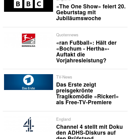
«The One Show» feiert 20.
Geburtstag mit
Jubiläumswoche
Quotennews
«ran Fußball»: Hält der
«Bochum - Hertha»-
Auftakt die
Vorjahresleistung?
TV-News
Das Erste zeigt
preisgekrönte
Tragikomödie «Rickerl»
als Free-TV-Premiere
England
Channel 4 stellt mit Doku
den ADHS-Diskurs auf
den Prüfstand