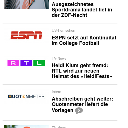
Ausgezeichnetes
Sportdrama landet tief in
der ZDF-Nacht
US-Fernsehen
ESPN setzt auf Kontinuität
im College Football
TV-News
Heidi Klum geht fremd:
RTL wird zur neuen
Heimat des «HeidiFests»
Intern
Abschreiben geht weiter:
Quotenmeter liefert die
Vorlagen
2
TV-News