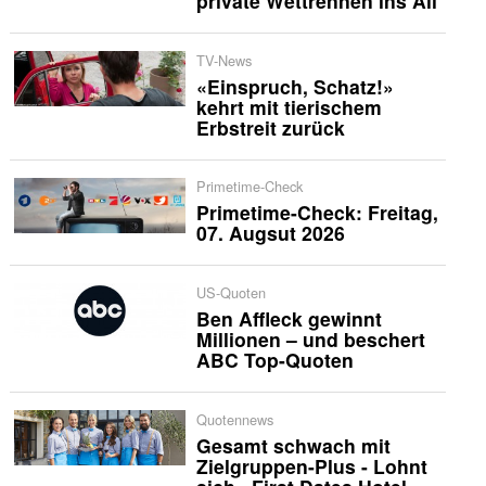
private Wettrennen ins All
TV-News
«Einspruch, Schatz!»
kehrt mit tierischem
Erbstreit zurück
Primetime-Check
Primetime-Check: Freitag,
07. Augsut 2026
US-Quoten
Ben Affleck gewinnt
Millionen – und beschert
ABC Top-Quoten
Quotennews
Gesamt schwach mit
Zielgruppen-Plus - Lohnt