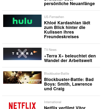
persönliche Neuanfänge
US-Fernsehen
Khloé Kardashian lädt
zum Blick hinter die
Kulissen ihres
Freundeskreises
TV-News
«Terra X» beleuchtet den
Wandel der Arbeitswelt
Blockbuster-Battle
Blockbuster-Battle: Bad
Boys: Smith, Lawrence
und Craig
International
Netflix verfilmt Vitor