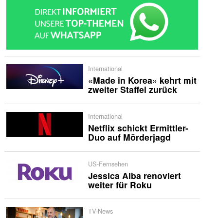
International
«Made in Korea» kehrt mit
zweiter Staffel zurück
International
Netflix schickt Ermittler-
Duo auf Mörderjagd
US-Fernsehen
Jessica Alba renoviert
weiter für Roku
TV-News