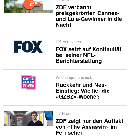
ZDF verbannt
preisgekrönten Cannes-
und Lola-Gewinner in die
Nacht
US-Fernsehen
FOX setzt auf Kontinuität
bei seiner NFL-
Berichterstattung
Wochenquotencheck
Rückkehr und Neu-
Einstieg: Wie lief die
«GZSZ»-Woche?
TV-News
ZDF zeigt nur den Auftakt
von «The Assassin» im
Fernsehen