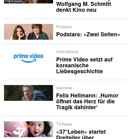
Wolfgang M. Schmitt
denkt Kino neu
Podstars
Podstars: «Zwei Seiten»
International
Prime Video setzt auf
koreanische
Liebesgeschichte
Interview
Felix Hellmann: ‚Humor
öffnet das Herz für die
Tragik dahinter‘
TV-News
«37°Leben» startet
Dreiteiler über