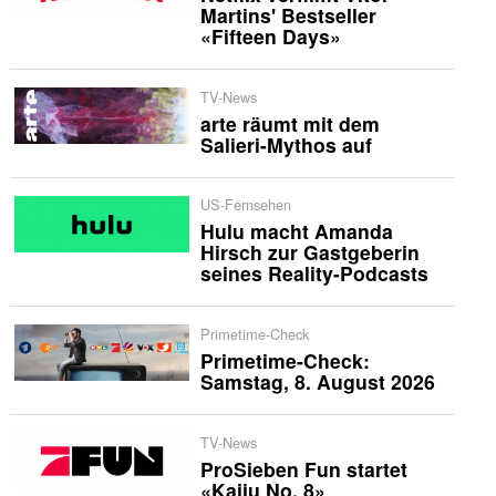
Martins' Bestseller
«Fifteen Days»
TV-News
arte räumt mit dem
Salieri-Mythos auf
US-Fernsehen
Hulu macht Amanda
Hirsch zur Gastgeberin
seines Reality-Podcasts
Primetime-Check
Primetime-Check:
Samstag, 8. August 2026
TV-News
ProSieben Fun startet
«Kaiju No. 8»