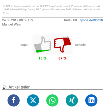
© AGF in Zusammenarbeit mit der GfK/TV Scope/media control. Zuschauer ab 3 Jahren und
14-49 Jahre (Vorläufige Daten), BRD gesamt/ Fernsehpanel D+EU Millionen und Marktanteile
in %.
24.08.2017 08:58 Uhr
Kurz-URL:
qmde.de/95318
Manuel Weis
super
schade
13 %
87 %
Artikel teilen